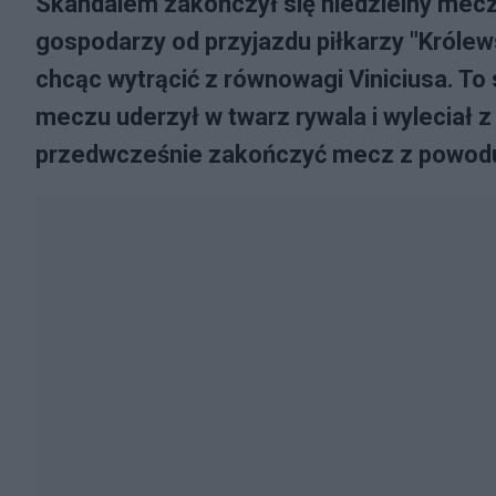
Skandalem zakończył się niedzielny mecz 
gospodarzy od przyjazdu piłkarzy "Królews
chcąc wytrącić z równowagi Viniciusa. To s
meczu uderzył w twarz rywala i wyleciał z
przedwcześnie zakończyć mecz z powodu