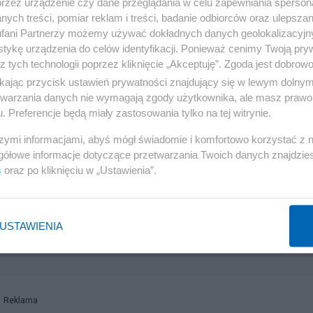
przez urządzenie czy dane przeglądania w celu zapewniania sperson
ych treści, pomiar reklam i treści, badanie odbiorców oraz ulepszan
i
fani Partnerzy możemy używać dokładnych danych geolokalizacyjn
tykę urządzenia do celów identyfikacji. Ponieważ cenimy Twoją pry
izm to norma w La Lidze. Rozgrywki uważają, że to normalne
z tych technologii poprzez kliknięcie „Akceptuję”. Zgoda jest dobro
ikając przycisk ustawień prywatności znajdujący się w lewym dolny
o mi. Rozgrywki, które kiedyś należały do Ronaldinho,
etwarzania danych nie wymagają zgody użytkownika, ale masz prawo 
tów. To piękna nacja, która mnie przyjęła i którą kocham, 
. Preferencje będą miały zastosowania tylko na tej witrynie.
nku rasistowskiego kraju. Przykro mi z powodu Hiszpan
szymi informacjami, abyś mógł świadomie i komfortowo korzystać z
Hiszpania jest znana jako kraj rasistów. I niestety nie mam
gółowe informacje dotyczące przetwarzania Twoich danych znajdzi
s
oraz po kliknięciu w „Ustawienia”.
u. Zgadzam się z tym. Jestem jednak silny i dojdę do ko
aleko stąd - napisał w oświadczeniu Vinicius, cytowany
USTAWIENIA
Reklama