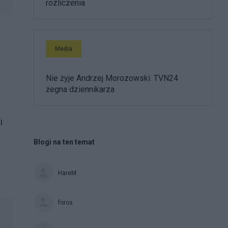
rozliczenia
Media
Nie żyje Andrzej Morozowski. TVN24
żegna dziennikarza
i
Blogi na ten temat
HareM
foros