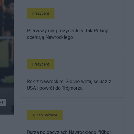
Prezydent
Pierwszy rok prezydentury. Tak Polacy
oceniają Nawrockiego
Prezydent
Rok z Nawrockim. Głośne weta, sojusz z
USA i powrót do Trójmorza
71
Wideo Salon24
Burza po decyzjach Nawrockiego. "Kibol