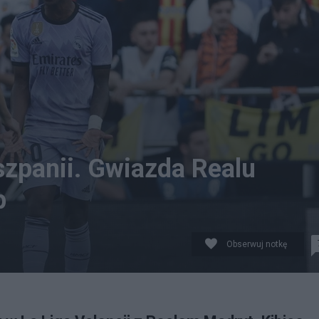
szpanii. Gwiazda Realu
p
Obserwuj notkę