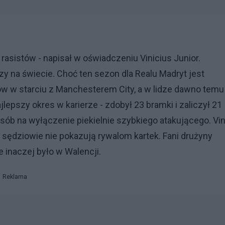
 rasistów - napisał w oświadczeniu Vinicius Junior.
y na świecie. Choć ten sezon dla Realu Madryt jest
rzów w starciu z Manchesterem City, a w lidze dawno temu
ajlepszy okres w karierze - zdobył 23 bramki i zaliczył 21
posób na wyłączenie piekielnie szybkiego atakującego. Vin
a sędziowie nie pokazują rywalom kartek. Fani drużyny
e inaczej było w Walencji.
Reklama