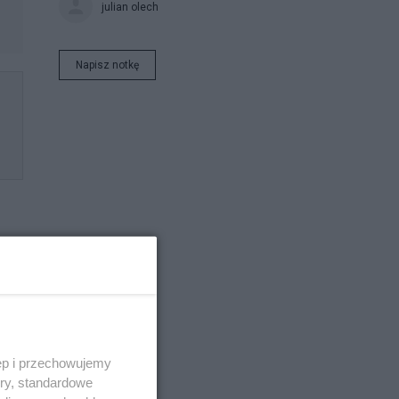
julian olech
Napisz notkę
w
ęp i przechowujemy
ory, standardowe