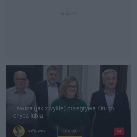
Lewica (jak zwykle) przegrywa. Oni to
chyba lubią
Rafał Woś
LEWICA
64