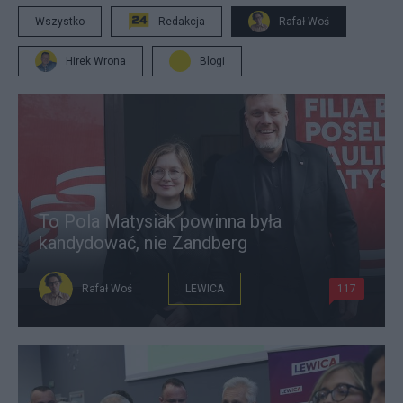
Wszystko
Redakcja
Rafał Woś
Hirek Wrona
Blogi
To Pola Matysiak powinna była
kandydować, nie Zandberg
Rafał Woś
LEWICA
117