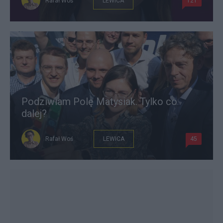
Rafał Woś
LEWICA
121
Podziwiam Polę Matysiak. Tylko co
dalej?
Rafał Woś
LEWICA
45