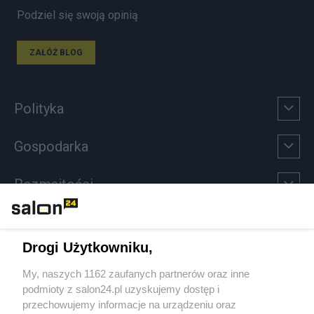
Podziel się swoją opinią
ZAŁÓŻ BLOG
Polityka
Gospodarka
Rozmaitości
Technologie
Drogi Użytkowniku,
Sport
My, naszych 1162 zaufanych partnerów oraz inne
podmioty z salon24.pl uzyskujemy dostęp i
Społeczeństwo
przechowujemy informacje na urządzeniu oraz