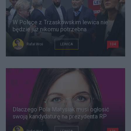
W Polsce z Trzaskowskim lewica nie
będzie już nikomu potrzebna
Rafał Woś
LEWICA
104
Dlaczego Pola Matysiak musi ogłosić
swoją kandydaturę na prezydenta RP