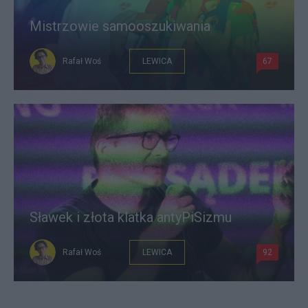
Mistrzowie samooszukiwania
Rafał Woś
LEWICA
67
Sławek i złota klatka antyPiSizmu
Rafał Woś
LEWICA
92