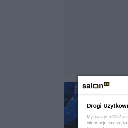
Drogi Użytkow
My, naszych 1162 zau
informacje na urządze