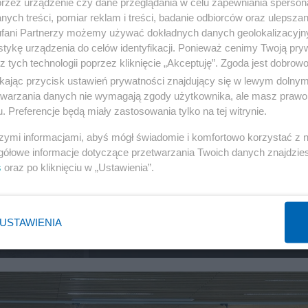
przez urządzenie czy dane przeglądania w celu zapewniania sperson
ych treści, pomiar reklam i treści, badanie odbiorców oraz ulepszan
fani Partnerzy możemy używać dokładnych danych geolokalizacyjn
tykę urządzenia do celów identyfikacji. Ponieważ cenimy Twoją pry
z tych technologii poprzez kliknięcie „Akceptuję”. Zgoda jest dobro
ikając przycisk ustawień prywatności znajdujący się w lewym dolny
etwarzania danych nie wymagają zgody użytkownika, ale masz prawo 
. Preferencje będą miały zastosowania tylko na tej witrynie.
szymi informacjami, abyś mógł świadomie i komfortowo korzystać z
gółowe informacje dotyczące przetwarzania Twoich danych znajdzi
grupowe. A Tusk ćwiczy „lapidarność
s
oraz po kliknięciu w „Ustawienia”.
USTAWIENIA
RZĄD
216