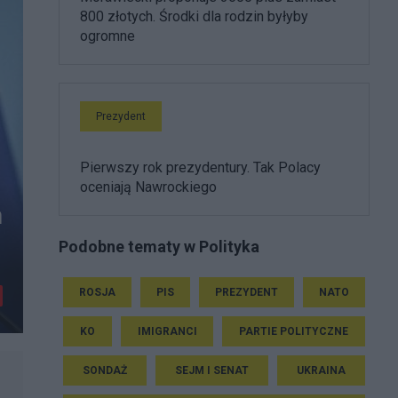
800 złotych. Środki dla rodzin byłyby
ogromne
Prezydent
Pierwszy rok prezydentury. Tak Polacy
oceniają Nawrockiego
m
Podobne tematy w Polityka
ROSJA
PIS
PREZYDENT
NATO
KO
IMIGRANCI
PARTIE POLITYCZNE
SONDAŻ
SEJM I SENAT
UKRAINA