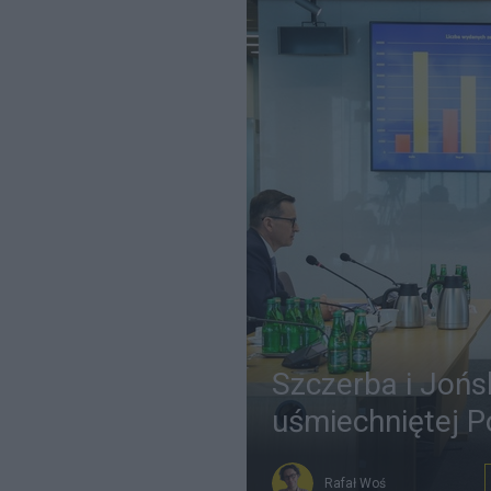
Szczerba i Jońs
uśmiechniętej P
Rafał Woś