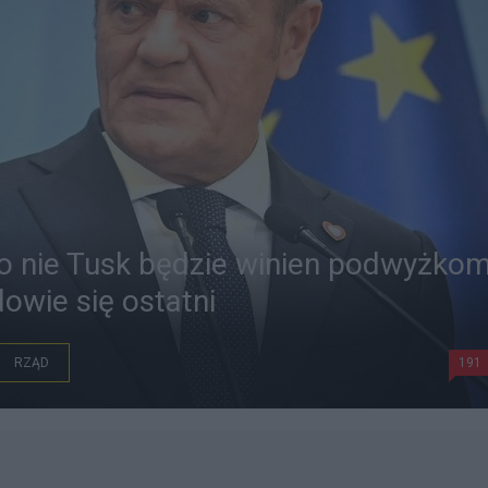
to nie Tusk będzie winien podwyżko
dowie się ostatni
RZĄD
191