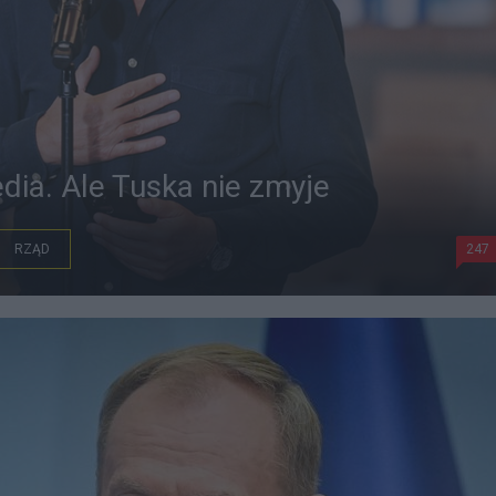
dia. Ale Tuska nie zmyje
RZĄD
247