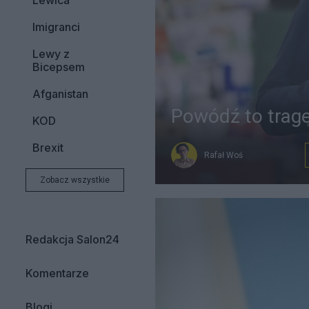
Lewica
Imigranci
Lewy z
Bicepsem
Afganistan
Powódź to trage
KOD
Brexit
Rafał Woś
Zobacz wszystkie
Redakcja Salon24
Komentarze
Blogi