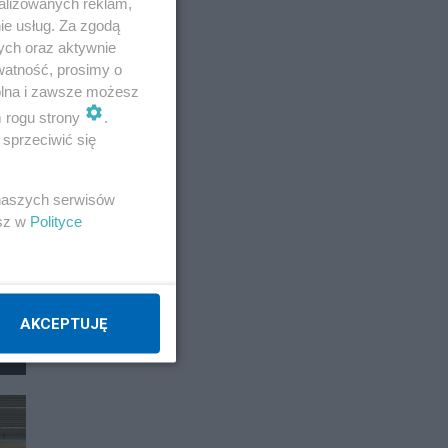
alizowanych reklam,
ie usług. Za zgodą
ych oraz aktywnie
watność, prosimy o
wolna i zawsze możesz
m rogu strony
.
sprzeciwić się
 naszych serwisów
esz w
Polityce
AKCEPTUJĘ