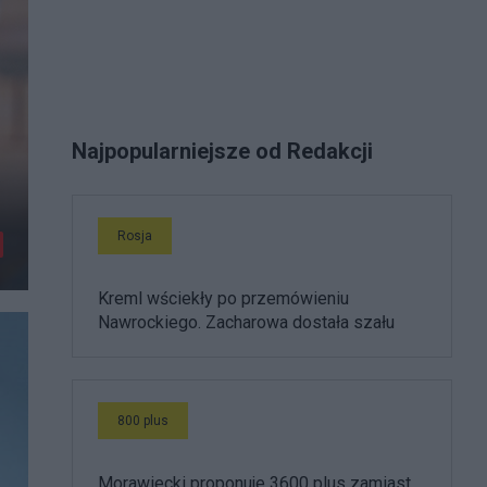
Najpopularniejsze od Redakcji
Rosja
Kreml wściekły po przemówieniu
Nawrockiego. Zacharowa dostała szału
800 plus
Morawiecki proponuje 3600 plus zamiast