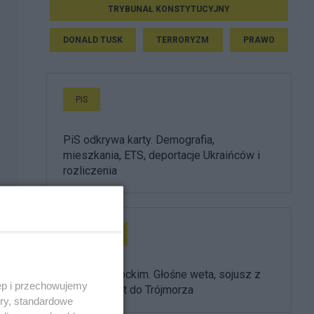
TRYBUNAŁ KONSTYTUCYJNY
DONALD TUSK
TERRORYZM
PRAWO
PiS
PiS odkrywa karty. Demografia,
mieszkania, ETS, deportacje Ukraińców i
rozliczenia
Prezydent
Rok z Nawrockim. Głośne weta, sojusz z
ęp i przechowujemy
USA i powrót do Trójmorza
ory, standardowe