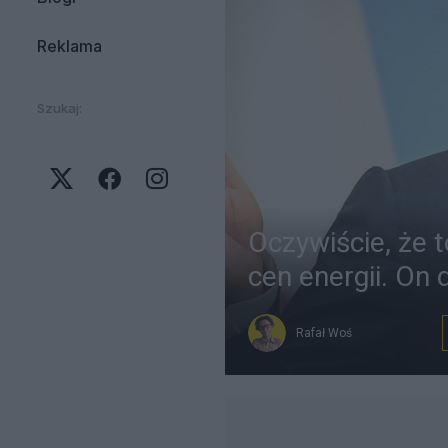
Reklama
Szukaj:
Oczywiście, że 
cen energii. On 
Rafał Woś