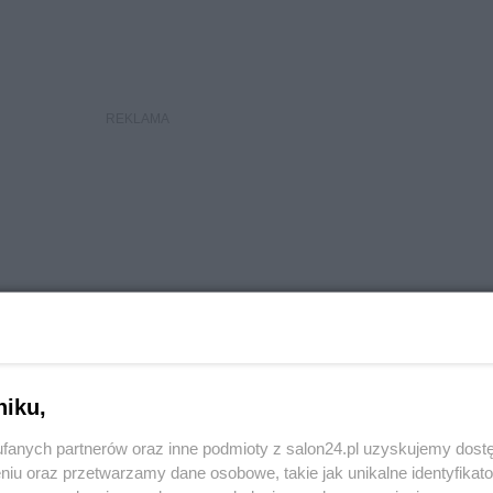
niku,
fanych partnerów oraz inne podmioty z salon24.pl uzyskujemy dost
niu oraz przetwarzamy dane osobowe, takie jak unikalne identyfikat