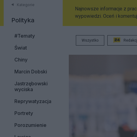
Kategorie
Najnowsze informacje z prac 
wypowiedzi. Oceń i komentuj
Polityka
#Tematy
Wszystko
Redakc
Świat
Chiny
Marcin Dobski
Jastrzębowski
wyciska
Reprywatyzacja
Portrety
Porozumienie