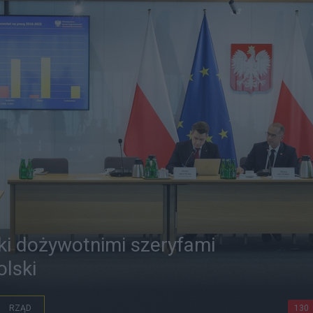
ki dożywotnimi szeryfami
olski
RZĄD
130