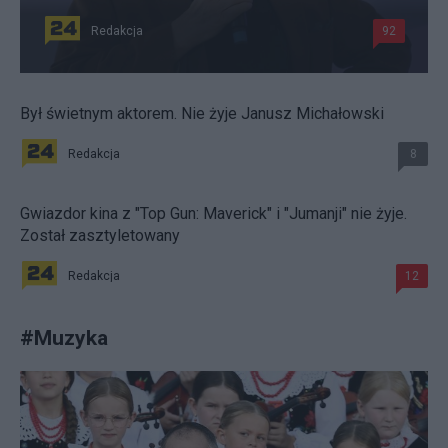
Redakcja
92
Był świetnym aktorem. Nie żyje Janusz Michałowski
Redakcja
8
Gwiazdor kina z "Top Gun: Maverick" i "Jumanji" nie żyje.
Został zasztyletowany
Redakcja
12
#
Muzyka