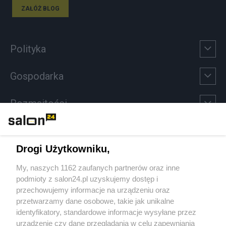
ZAŁÓŻ BLOG
Polityka
Gospodarka
Rozmaitości
Technologie
Drogi Użytkowniku,
Sport
My, naszych 1162 zaufanych partnerów oraz inne
podmioty z salon24.pl uzyskujemy dostęp i
Społeczeństwo
przechowujemy informacje na urządzeniu oraz
przetwarzamy dane osobowe, takie jak unikalne
Kultura
identyfikatory, standardowe informacje wysyłane przez
urządzenie czy dane przeglądania w celu zapewniania