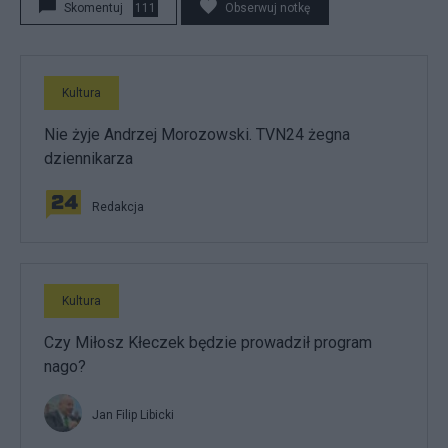
Skomentuj
111
Obserwuj notkę
Kultura
Nie żyje Andrzej Morozowski. TVN24 żegna
dziennikarza
Redakcja
Kultura
Czy Miłosz Kłeczek będzie prowadził program
nago?
Jan Filip Libicki