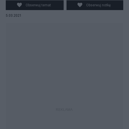
minister Jacek Sasin, fot. TVP
Obserwuj temat
Obserwuj notkę
5.03.2021