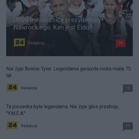
Uświetnił rocznicę prezydentury
Nawrockiego. Kim jest Eldo?
Redakcja
78
Nie żyje Bonnie Tyler. Legendarna gwiazda rocka miała 75
lat
Redakcja
15
Ta piosenka była legendarna. Nie żyje głos przeboju
"Y.M.C.A."
Redakcja
11