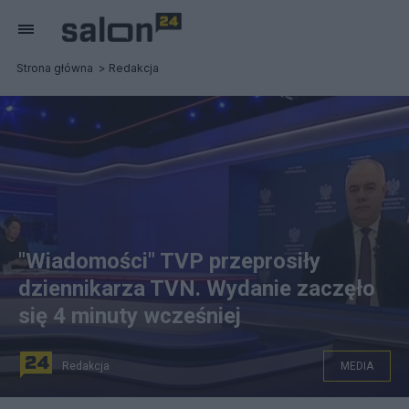
Strona główna
Redakcja
"Wiadomości" TVP przeprosiły
dziennikarza TVN. Wydanie zaczęło
się 4 minuty wcześniej
Redakcja
MEDIA
W wydaniu "Wiadomości" z 4 marca gościem był