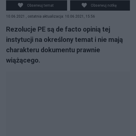
warunkowości. Fot. PAP/EPA/JULIEN WARNAND / POOL
Obserwuj temat
Obserwuj notkę
10.06.2021 , ostatnia aktualizacja: 10.06.2021, 15:56
Rezolucje PE są de facto opinią tej
instytucji na określony temat i nie mają
charakteru dokumentu prawnie
wiążącego.