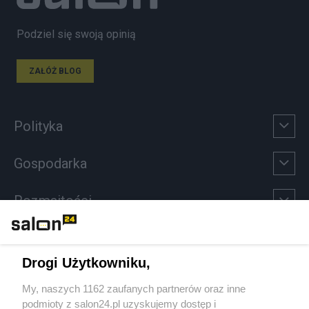
Podziel się swoją opinią
ZAŁÓŻ BLOG
Polityka
Gospodarka
Rozmaitości
Technologie
Drogi Użytkowniku,
Sport
My, naszych 1162 zaufanych partnerów oraz inne
podmioty z salon24.pl uzyskujemy dostęp i