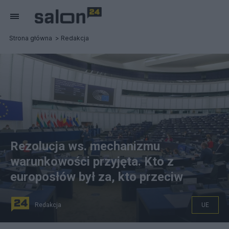
Strona główna
Redakcja
Rezolucja ws. mechanizmu
warunkowości przyjęta. Kto z
europosłów był za, kto przeciw
Redakcja
UE
W czwartek została przyjęta rezolucja ws. mechanizmu