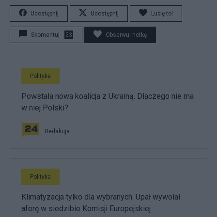
Udostępnij
Udostępnij
Lubię to!
Skomentuj
53
Obserwuj notkę
Polityka
Powstała nowa koalicja z Ukrainą. Dlaczego nie ma
w niej Polski?
Redakcja
Polityka
Klimatyzacja tylko dla wybranych. Upał wywołał
aferę w siedzibie Komisji Europejskiej