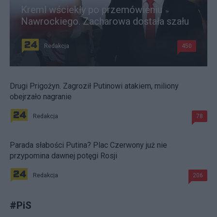
Kreml wściekły po przemówieniu
Nawrockiego. Zacharowa dostała szału
Redakcja
450
Drugi Prigożyn. Zagroził Putinowi atakiem, miliony
obejrzało nagranie
Redakcja
78
Parada słabości Putina? Plac Czerwony już nie
przypomina dawnej potęgi Rosji
Redakcja
206
#
PiS