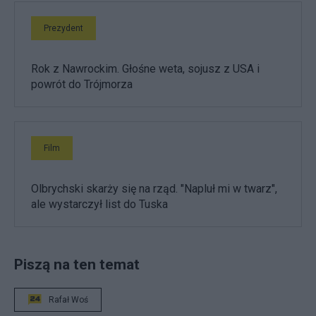
Prezydent
Rok z Nawrockim. Głośne weta, sojusz z USA i
powrót do Trójmorza
Film
Olbrychski skarży się na rząd. "Napluł mi w twarz",
ale wystarczył list do Tuska
Piszą na ten temat
Rafał Woś