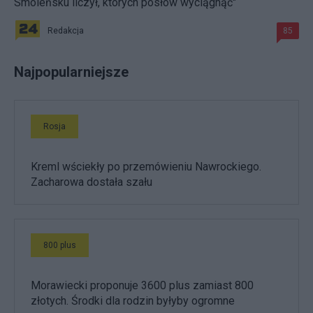
Smoleńsku liczył, których posłów wyciągnąć"
Redakcja
85
Najpopularniejsze
Rosja
Kreml wściekły po przemówieniu Nawrockiego.
Zacharowa dostała szału
800 plus
Morawiecki proponuje 3600 plus zamiast 800
złotych. Środki dla rodzin byłyby ogromne