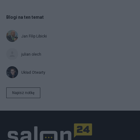
Blogi na ten temat
Jan Filip Libicki
julian olech
Układ Otwarty
Napisz notkę