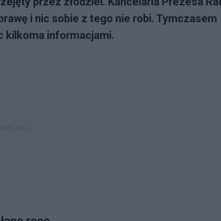
zejęty przez złodziei. Kancelaria Prezesa Ra
prawę i nic sobie z tego nie robi. Tymczasem
c kilkoma informacjami.