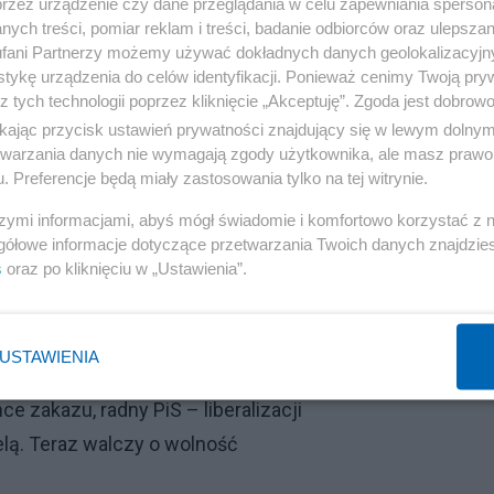
przez urządzenie czy dane przeglądania w celu zapewniania sperson
ych treści, pomiar reklam i treści, badanie odbiorców oraz ulepszan
wodów Osobistych" - informuje Niebezpiecznik.
fani Partnerzy możemy używać dokładnych danych geolokalizacyjn
tykę urządzenia do celów identyfikacji. Ponieważ cenimy Twoją pry
ak to, że w Polsce nie ma centralnego systemu do
z tych technologii poprzez kliknięcie „Akceptuję”. Zgoda jest dobro
wnież jakiejkolwiek procedury - ofiary są pozostawione
ikając przycisk ustawień prywatności znajdujący się w lewym dolny
etwarzania danych nie wymagają zgody użytkownika, ale masz prawo 
. Preferencje będą miały zastosowania tylko na tej witrynie.
Reklama
szymi informacjami, abyś mógł świadomie i komfortowo korzystać z
gółowe informacje dotyczące przetwarzania Twoich danych znajdzi
s
oraz po kliknięciu w „Ustawienia”.
USTAWIENIA
i Covid
e zakazu, radny PiS – liberalizacji
elą. Teraz walczy o wolność