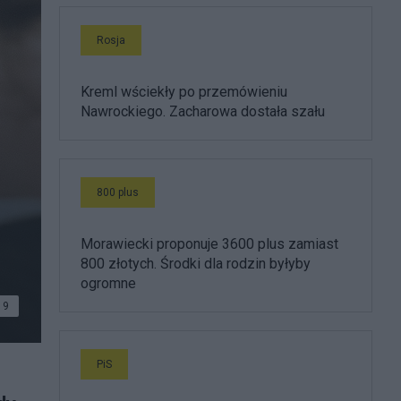
Rosja
Kreml wściekły po przemówieniu
Nawrockiego. Zacharowa dostała szału
800 plus
Morawiecki proponuje 3600 plus zamiast
800 złotych. Środki dla rodzin byłyby
ogromne
9
PiS