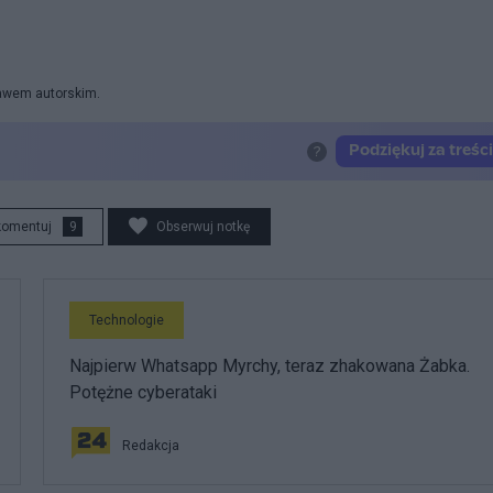
rawem autorskim.
komentuj
9
Obserwuj notkę
Technologie
Najpierw Whatsapp Myrchy, teraz zhakowana Żabka.
Potężne cyberataki
Redakcja