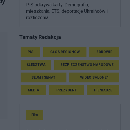
dy
PiS odkrywa karty. Demografia,
mieszkania, ETS, deportacje Ukraińców i
rozliczenia
Tematy Redakcja
PIS
GŁOS REGIONÓW
ZDROWIE
ŚLEDZTWA
BEZPIECZEŃSTWO NARODOWE
SEJM I SENAT
WIDEO SALON24
MEDIA
PREZYDENT
PIENIĄDZE
Film