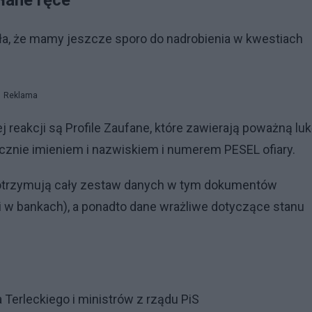
łane ręce
ała, że mamy jeszcze sporo do nadrobienia w kwestiach
Reklama
eakcji są Profile Zaufane, które zawierają poważną luk
znie imieniem i nazwiskiem i numerem PESEL ofiary.
 otrzymują cały zestaw danych w tym dokumentów
 w bankach), a ponadto dane wrażliwe dotyczące stanu
erleckiego i ministrów z rządu PiS