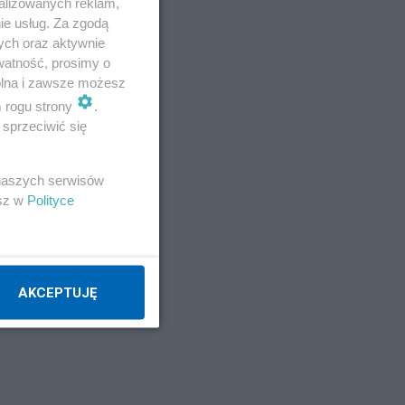
alizowanych reklam,
ie usług. Za zgodą
ych oraz aktywnie
watność, prosimy o
wolna i zawsze możesz
m rogu strony
.
sprzeciwić się
 naszych serwisów
esz w
Polityce
AKCEPTUJĘ