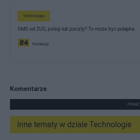
Technologie
SMS od ZUS, policji lub poczty? To może być pułapka
Redakcja
Komentarze
POKAŻ
Inne tematy w dziale
Technologie