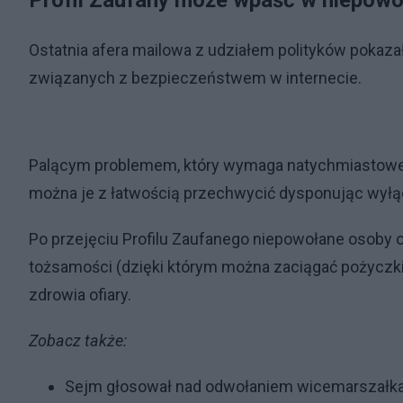
Profil Zaufany może wpaść w niepowo
Ostatnia afera mailowa z udziałem polityków pokaz
związanych z bezpieczeństwem w internecie.
Palącym problemem, który wymaga natychmiastowej r
można je z łatwością przechwycić dysponując wyłąc
Po przejęciu Profilu Zaufanego niepowołane osoby
tożsamości (dzięki którym można zaciągać pożyczki
zdrowia ofiary.
Zobacz także:
Sejm głosował nad odwołaniem wicemarszałka T