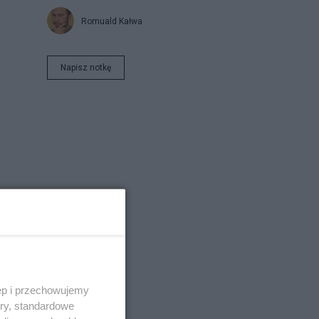
Romuald Kałwa
Napisz notkę
ego
ęp i przechowujemy
ory, standardowe