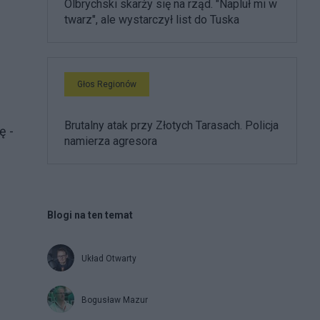
Olbrychski skarży się na rząd. "Napluł mi w
twarz", ale wystarczył list do Tuska
Głos Regionów
Brutalny atak przy Złotych Tarasach. Policja
ę -
namierza agresora
Blogi na ten temat
Układ Otwarty
Bogusław Mazur