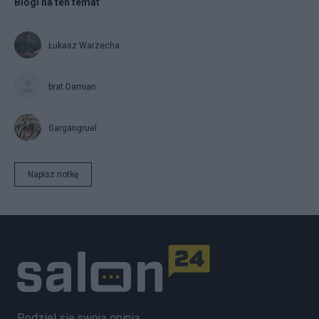
Blogi na ten temat
Łukasz Warzecha
brat Damian
Gargangruel
Napisz notkę
Podziel się swoją opinią