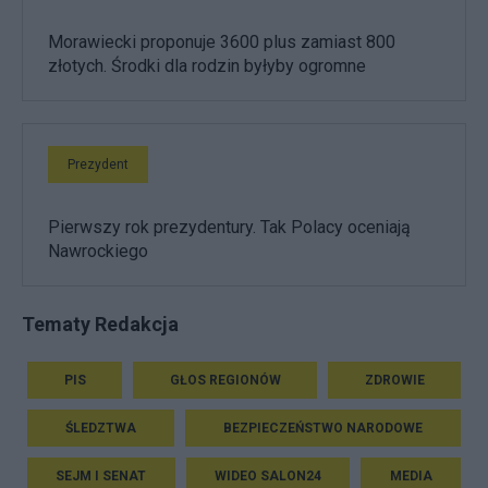
Morawiecki proponuje 3600 plus zamiast 800
złotych. Środki dla rodzin byłyby ogromne
Prezydent
Pierwszy rok prezydentury. Tak Polacy oceniają
Nawrockiego
Tematy Redakcja
PIS
GŁOS REGIONÓW
ZDROWIE
ŚLEDZTWA
BEZPIECZEŃSTWO NARODOWE
SEJM I SENAT
WIDEO SALON24
MEDIA