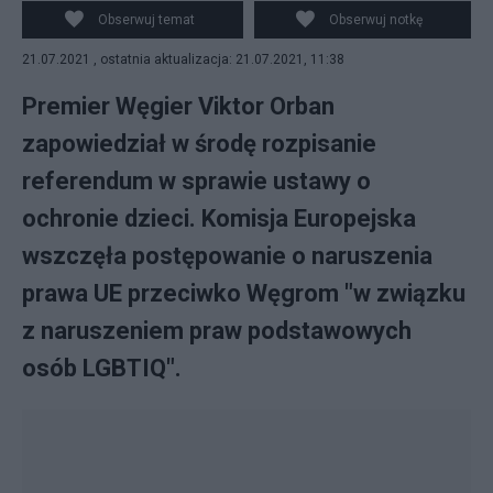
w sprawie tzw. ustawie o LGBTFot: Flickr/number10gov
Obserwuj temat
Obserwuj notkę
21.07.2021 , ostatnia aktualizacja: 21.07.2021, 11:38
Premier Węgier Viktor Orban
zapowiedział w środę rozpisanie
referendum w sprawie ustawy o
ochronie dzieci. Komisja Europejska
wszczęła postępowanie o naruszenia
prawa UE przeciwko Węgrom "w związku
z naruszeniem praw podstawowych
osób LGBTIQ".