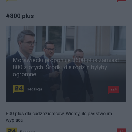
#
800 plus
Morawiecki proponuje 3600 plus zamiast
800 złotych. Środki dla rodzin byłyby
ogromne
Redakcja
224
800 plus dla cudzoziemców. Wiemy, ile państwo im
wypłaca