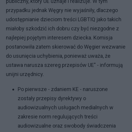
publiczny, który UE uznaje i realizuje. W tym
przypadku jednak Węgry nie wyjaśniły, dlaczego
udostępnianie dzieciom treści LGBTIQ jako takich
miałoby szkodzić ich dobru czy być niezgodne z
najlepiej pojętym interesem dziecka. Komisja
postanowiła zatem skierować do Węgier wezwanie
do usunięcia uchybienia, ponieważ uważa, że
ustawa narusza szereg przepisów UE" - informują
unijni urzędnicy.
Po pierwsze - zdaniem KE - naruszone
zostały przepisy dyrektywy o
audiowizualnych usługach medialnych w
zakresie norm regulujących treści
audiowizualne oraz swobody świadczenia