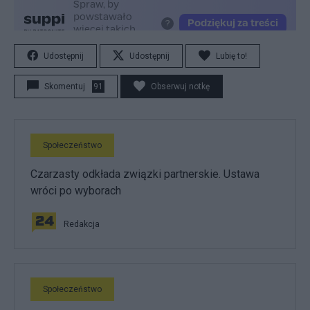
Udostępnij
Udostępnij
Lubię to!
Skomentuj
91
Obserwuj notkę
Społeczeństwo
Czarzasty odkłada związki partnerskie. Ustawa
wróci po wyborach
Redakcja
Społeczeństwo