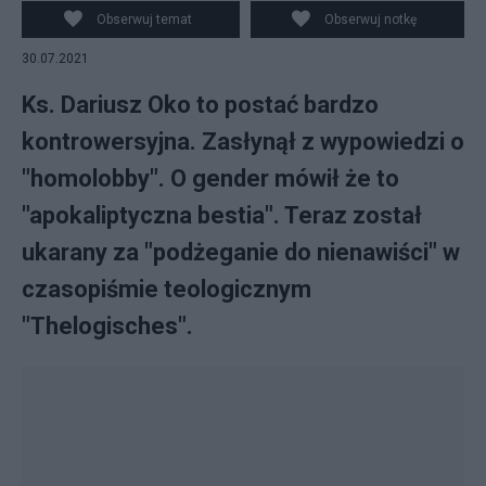
<https://creativecommons.org/licenses/by-sa/4.0>, via
Obserwuj temat
Obserwuj notkę
Wikimedia Commons
30.07.2021
Ks. Dariusz Oko to postać bardzo
kontrowersyjna. Zasłynął z wypowiedzi o
"homolobby". O gender mówił że to
"apokaliptyczna bestia". Teraz został
ukarany za "podżeganie do nienawiści" w
czasopiśmie teologicznym
"Thelogisches".