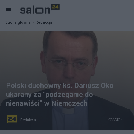
Strona główna
Redakcja
Polski duchowny ks. Dariusz Oko
ukarany za "podżeganie do
nienawiści" w Niemczech
Redakcja
KOŚCIÓŁ
Albigowa, CC BY-SA 4.0