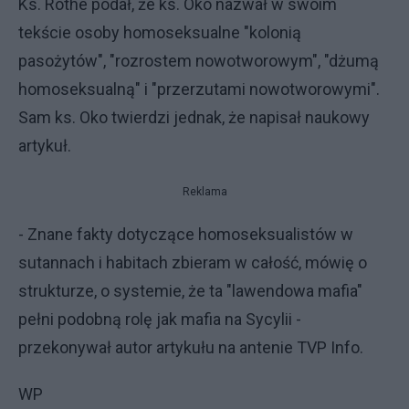
Ks. Rothe podał, że ks. Oko nazwał w swoim
tekście osoby homoseksualne "kolonią
pasożytów", "rozrostem nowotworowym", "dżumą
homoseksualną" i "przerzutami nowotworowymi".
Sam ks. Oko twierdzi jednak, że napisał naukowy
artykuł.
Reklama
- Znane fakty dotyczące homoseksualistów w
sutannach i habitach zbieram w całość, mówię o
strukturze, o systemie, że ta "lawendowa mafia"
pełni podobną rolę jak mafia na Sycylii -
przekonywał autor artykułu na antenie TVP Info.
WP