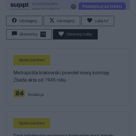
Udostępnij
Udostępnij
Lubię to!
Skomentuj
73
Obserwuj notkę
Społeczeństwo
Metropolita krakowski powołał nową komisję.
Zbada akta od 1945 roku
Redakcja
Społeczeństwo
Dziś lefebryści wyświęcą biskupów bez zgody