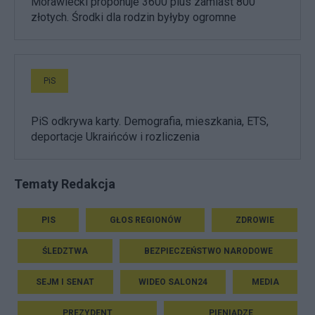
Morawiecki proponuje 3600 plus zamiast 800
złotych. Środki dla rodzin byłyby ogromne
PiS
PiS odkrywa karty. Demografia, mieszkania, ETS,
deportacje Ukraińców i rozliczenia
Tematy Redakcja
PIS
GŁOS REGIONÓW
ZDROWIE
ŚLEDZTWA
BEZPIECZEŃSTWO NARODOWE
SEJM I SENAT
WIDEO SALON24
MEDIA
PREZYDENT
PIENIĄDZE