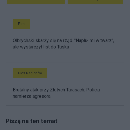
Film
Olbrychski skarży się na rząd. "Napluł mi w twarz",
ale wystarczył list do Tuska
Głos Regionów
Brutalny atak przy Złotych Tarasach. Policja
namierza agresora
Piszą na ten temat