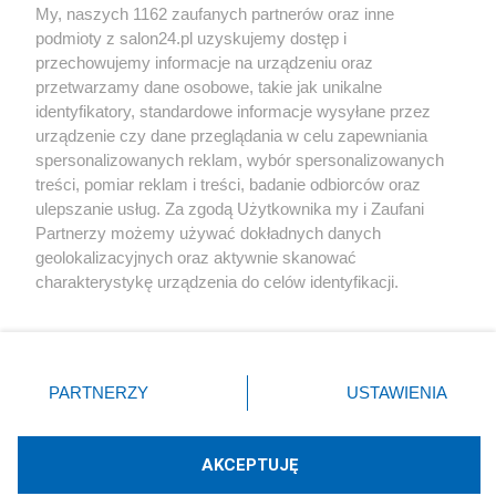
My, naszych 1162 zaufanych partnerów oraz inne
podmioty z salon24.pl uzyskujemy dostęp i
Społeczeństwo
przechowujemy informacje na urządzeniu oraz
przetwarzamy dane osobowe, takie jak unikalne
Kultura
identyfikatory, standardowe informacje wysyłane przez
urządzenie czy dane przeglądania w celu zapewniania
spersonalizowanych reklam, wybór spersonalizowanych
treści, pomiar reklam i treści, badanie odbiorców oraz
ulepszanie usług. Za zgodą Użytkownika my i Zaufani
X
Facebook
Instagram
Youtube
Partnerzy możemy używać dokładnych danych
geolokalizacyjnych oraz aktywnie skanować
charakterystykę urządzenia do celów identyfikacji.
Web Content Media sp. z o. o. © 2022
Ponieważ cenimy Twoją prywatność, prosimy o zgodę na
korzystanie z tych technologii poprzez kliknięcie
„Akceptuję”. Zgoda jest dobrowolna i zawsze możesz ją
Pomoc
O nas
Praca
Reklama
Kontakt
zmienić/wycofać klikając przycisk ustawień prywatności
PARTNERZY
USTAWIENIA
znajdujący się w lewym dolnym rogu strony
. Niektóre
rodzaje przetwarzania danych nie wymagają zgody
użytkownika, ale masz prawo sprzeciwić się takiemu
AKCEPTUJĘ
przetwarzaniu. Preferencje będą miały zastosowania tylko
Technologię dostarcza:
W3media.pl