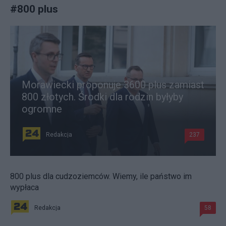
#
800 plus
Morawiecki proponuje 3600 plus zamiast
800 złotych. Środki dla rodzin byłyby
ogromne
Redakcja
237
800 plus dla cudzoziemców. Wiemy, ile państwo im
wypłaca
Redakcja
58