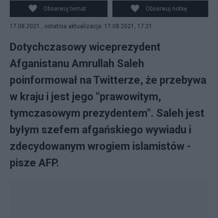
Saleh. fot.Wikimedia
Obserwuj temat
Obserwuj notkę
17.08.2021 , ostatnia aktualizacja: 17.08.2021, 17:21
Dotychczasowy wiceprezydent
Afganistanu Amrullah Saleh
poinformował na Twitterze, że przebywa
w kraju i jest jego "prawowitym,
tymczasowym prezydentem". Saleh jest
byłym szefem afgańskiego wywiadu i
zdecydowanym wrogiem islamistów -
pisze AFP.