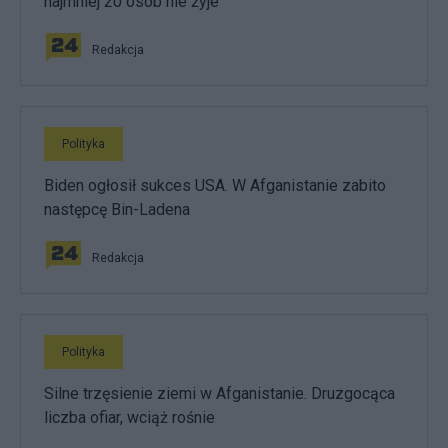
najmniej 20 osób nie żyje
Redakcja
Polityka
Biden ogłosił sukces USA. W Afganistanie zabito
następcę Bin-Ladena
Redakcja
Polityka
Silne trzęsienie ziemi w Afganistanie. Druzgocąca
liczba ofiar, wciąż rośnie