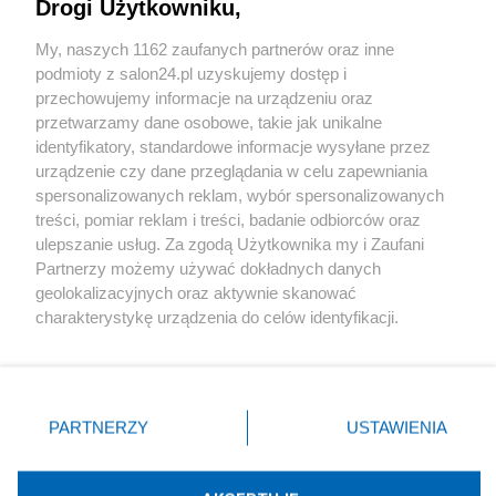
Drogi Użytkowniku,
Sport
My, naszych 1162 zaufanych partnerów oraz inne
podmioty z salon24.pl uzyskujemy dostęp i
Społeczeństwo
przechowujemy informacje na urządzeniu oraz
przetwarzamy dane osobowe, takie jak unikalne
Kultura
identyfikatory, standardowe informacje wysyłane przez
urządzenie czy dane przeglądania w celu zapewniania
spersonalizowanych reklam, wybór spersonalizowanych
treści, pomiar reklam i treści, badanie odbiorców oraz
ulepszanie usług. Za zgodą Użytkownika my i Zaufani
X
Facebook
Instagram
Youtube
Partnerzy możemy używać dokładnych danych
geolokalizacyjnych oraz aktywnie skanować
charakterystykę urządzenia do celów identyfikacji.
Web Content Media sp. z o. o. © 2022
Ponieważ cenimy Twoją prywatność, prosimy o zgodę na
korzystanie z tych technologii poprzez kliknięcie
„Akceptuję”. Zgoda jest dobrowolna i zawsze możesz ją
Pomoc
O nas
Praca
Reklama
Kontakt
zmienić/wycofać klikając przycisk ustawień prywatności
PARTNERZY
USTAWIENIA
znajdujący się w lewym dolnym rogu strony
. Niektóre
rodzaje przetwarzania danych nie wymagają zgody
użytkownika, ale masz prawo sprzeciwić się takiemu