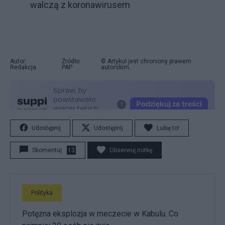
walczą z koronawirusem
Autor:
Źródło:
© Artykuł jest chroniony prawem
Redakcja
PAP
autorskim.
Udostępnij
Udostępnij
Lubię to!
Skomentuj
13
Obserwuj notkę
Polityka
Potężna eksplozja w meczecie w Kabulu. Co