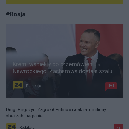
#
Rosja
Kreml wściekły po przemówieniu
Nawrockiego. Zacharowa dostała szału
Redakcja
494
Drugi Prigożyn. Zagroził Putinowi atakiem, miliony
obejrzało nagranie
Redakcja
78