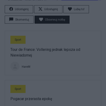
Udostępnij
Udostępnij
Lubię to!
Skomentuj
Obserwuj notkę
Sport
Tour de France: Vollering jednak lepsza od
Niewiadomej
HareM
Sport
Pogacar przerasta epokę