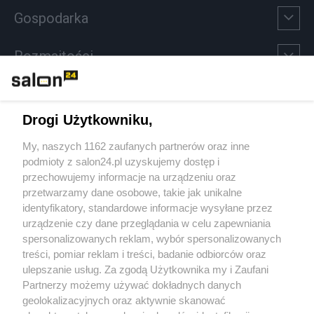
Gospodarka
Rozmaitości
Technologie
Drogi Użytkowniku,
Sport
My, naszych 1162 zaufanych partnerów oraz inne
podmioty z salon24.pl uzyskujemy dostęp i
Społeczeństwo
przechowujemy informacje na urządzeniu oraz
przetwarzamy dane osobowe, takie jak unikalne
Kultura
identyfikatory, standardowe informacje wysyłane przez
urządzenie czy dane przeglądania w celu zapewniania
spersonalizowanych reklam, wybór spersonalizowanych
treści, pomiar reklam i treści, badanie odbiorców oraz
ulepszanie usług. Za zgodą Użytkownika my i Zaufani
X
Facebook
Instagram
Youtube
Partnerzy możemy używać dokładnych danych
geolokalizacyjnych oraz aktywnie skanować