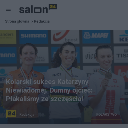
Strona główna
Redakcja
Kolarski sukces Katarzyny
Niewiadomej. Dumny ojciec:
Płakaliśmy ze szczęścia!
Redakcja
KOLARSTWO
Katarzyna Niewiadoma z brązem. Fot. PAP/EPA/JULIEN