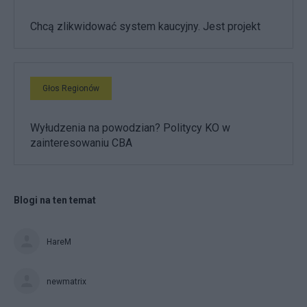
Chcą zlikwidować system kaucyjny. Jest projekt
Głos Regionów
Wyłudzenia na powodzian? Politycy KO w
zainteresowaniu CBA
Blogi na ten temat
HareM
newmatrix