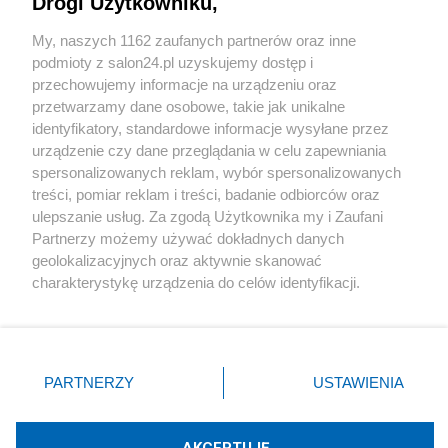
Drogi Użytkowniku,
Sport
My, naszych 1162 zaufanych partnerów oraz inne
podmioty z salon24.pl uzyskujemy dostęp i
Społeczeństwo
przechowujemy informacje na urządzeniu oraz
przetwarzamy dane osobowe, takie jak unikalne
Kultura
identyfikatory, standardowe informacje wysyłane przez
urządzenie czy dane przeglądania w celu zapewniania
spersonalizowanych reklam, wybór spersonalizowanych
treści, pomiar reklam i treści, badanie odbiorców oraz
ulepszanie usług. Za zgodą Użytkownika my i Zaufani
X
Facebook
Instagram
Youtube
Partnerzy możemy używać dokładnych danych
geolokalizacyjnych oraz aktywnie skanować
charakterystykę urządzenia do celów identyfikacji.
Web Content Media sp. z o. o. © 2022
Ponieważ cenimy Twoją prywatność, prosimy o zgodę na
korzystanie z tych technologii poprzez kliknięcie
„Akceptuję”. Zgoda jest dobrowolna i zawsze możesz ją
Pomoc
O nas
Praca
Reklama
Kontakt
zmienić/wycofać klikając przycisk ustawień prywatności
PARTNERZY
USTAWIENIA
znajdujący się w lewym dolnym rogu strony
. Niektóre
rodzaje przetwarzania danych nie wymagają zgody
użytkownika, ale masz prawo sprzeciwić się takiemu