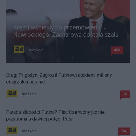
Kreml wściekły po przemówieniu
Nawrockiego. Zacharowa dostała szału
Redakcja
458
Drugi Prigożyn. Zagroził Putinowi atakiem, miliony
obejrzało nagranie
Redakcja
78
Parada słabości Putina? Plac Czerwony już nie
przypomina dawnej potęgi Rosji
Redakcja
206