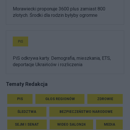
Morawiecki proponuje 3600 plus zamiast 800
złotych. Środki dla rodzin byłyby ogromne
PiS
PiS odkrywa karty. Demografia, mieszkania, ETS,
deportacje Ukraińców i rozliczenia
Tematy Redakcja
PIS
GŁOS REGIONÓW
ZDROWIE
ŚLEDZTWA
BEZPIECZEŃSTWO NARODOWE
SEJM I SENAT
WIDEO SALON24
MEDIA