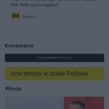
FSB. "ABW musi to wyjaśnić"
Redakcja
Komentarze
POKAŻ KOMENTARZE (62)
Inne tematy w dziale
Polityka
#
Rosja