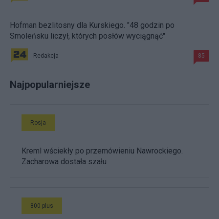
Hofman bezlitosny dla Kurskiego. "48 godzin po
Smoleńsku liczył, których posłów wyciągnąć"
Redakcja
85
Najpopularniejsze
Rosja
Kreml wściekły po przemówieniu Nawrockiego.
Zacharowa dostała szału
800 plus