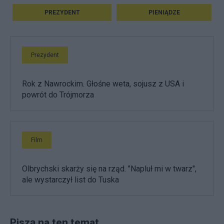
PREZYDENT
PIENIĄDZE
Prezydent
Rok z Nawrockim. Głośne weta, sojusz z USA i
powrót do Trójmorza
Film
Olbrychski skarży się na rząd. "Napluł mi w twarz",
ale wystarczył list do Tuska
Piszą na ten temat