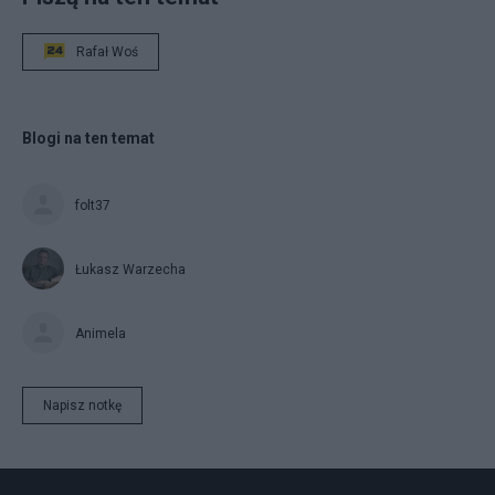
Rafał Woś
Blogi na ten temat
folt37
Łukasz Warzecha
Animela
Napisz notkę