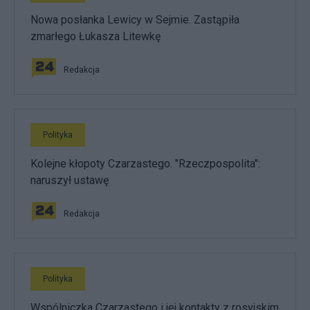
Nowa posłanka Lewicy w Sejmie. Zastąpiła
zmarłego Łukasza Litewkę
Redakcja
Polityka
Kolejne kłopoty Czarzastego. "Rzeczpospolita":
naruszył ustawę
Redakcja
Polityka
Wspólniczka Czarzastego i jej kontakty z rosyjskim