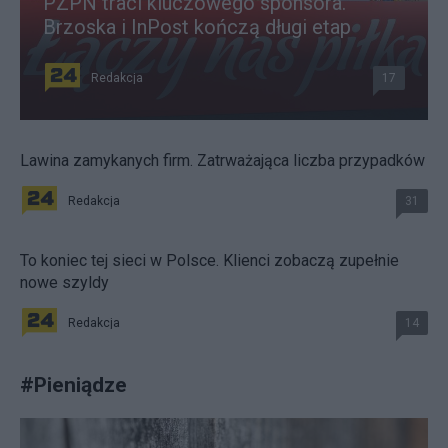
PZPN traci kluczowego sponsora.
Brzoska i InPost kończą długi etap
Redakcja
17
Lawina zamykanych firm. Zatrważająca liczba przypadków
Redakcja
31
To koniec tej sieci w Polsce. Klienci zobaczą zupełnie
nowe szyldy
Redakcja
14
#
Pieniądze