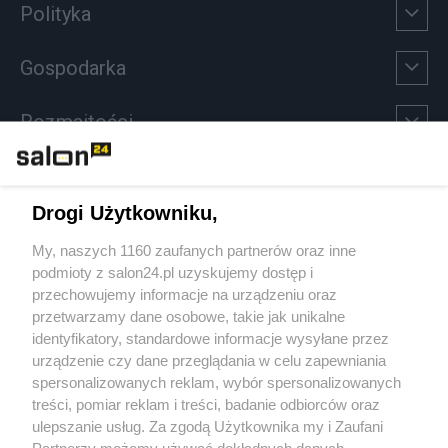
Polityka
Gospodarka
Rozmaitości
Technologie
Drogi Użytkowniku,
Sport
My, naszych 1160 zaufanych partnerów oraz inne
podmioty z salon24.pl uzyskujemy dostęp i
Społeczeństwo
przechowujemy informacje na urządzeniu oraz
przetwarzamy dane osobowe, takie jak unikalne
Kultura
identyfikatory, standardowe informacje wysyłane przez
urządzenie czy dane przeglądania w celu zapewniania
spersonalizowanych reklam, wybór spersonalizowanych
treści, pomiar reklam i treści, badanie odbiorców oraz
ulepszanie usług. Za zgodą Użytkownika my i Zaufani
X
Facebook
Instagram
Youtube
Partnerzy możemy używać dokładnych danych