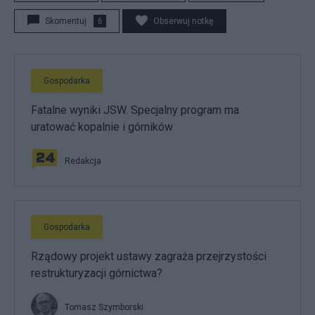
Skomentuj
6
Obserwuj notkę
Gospodarka
Fatalne wyniki JSW. Specjalny program ma
uratować kopalnie i górników
Redakcja
Gospodarka
Rządowy projekt ustawy zagraża przejrzystości
restrukturyzacji górnictwa?
Tomasz Szymborski