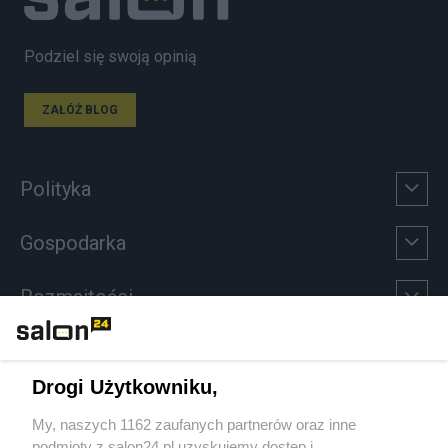
Podziel się swoją opinią
ZAŁÓŻ BLOG
Polityka
Gospodarka
Rozmaitości
Technologie
Drogi Użytkowniku,
Sport
My, naszych 1162 zaufanych partnerów oraz inne
podmioty z salon24.pl uzyskujemy dostęp i