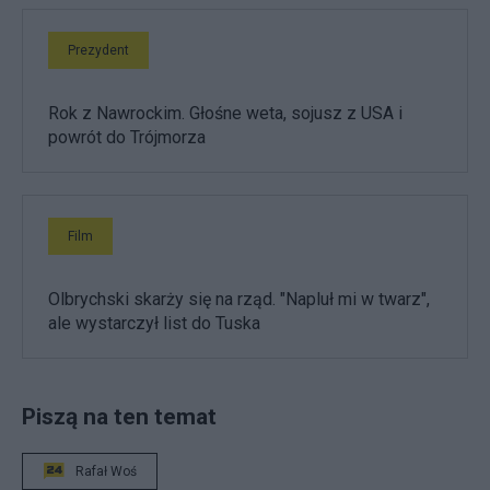
Prezydent
Rok z Nawrockim. Głośne weta, sojusz z USA i
powrót do Trójmorza
Film
Olbrychski skarży się na rząd. "Napluł mi w twarz",
ale wystarczył list do Tuska
Piszą na ten temat
Rafał Woś