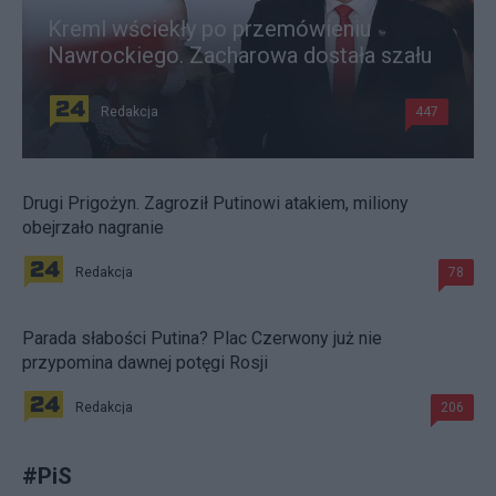
Kreml wściekły po przemówieniu
Nawrockiego. Zacharowa dostała szału
Redakcja
447
Drugi Prigożyn. Zagroził Putinowi atakiem, miliony
obejrzało nagranie
Redakcja
78
Parada słabości Putina? Plac Czerwony już nie
przypomina dawnej potęgi Rosji
Redakcja
206
#
PiS