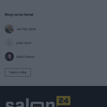
Blogi na ten temat
Jan Filip Libicki
julian olech
Układ Otwarty
Napisz notkę