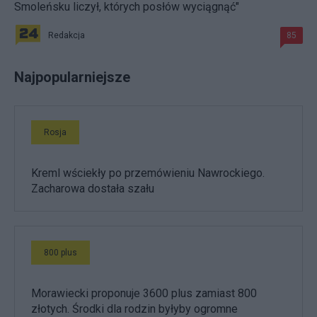
Smoleńsku liczył, których posłów wyciągnąć"
Redakcja
85
Najpopularniejsze
Rosja
Kreml wściekły po przemówieniu Nawrockiego.
Zacharowa dostała szału
800 plus
Morawiecki proponuje 3600 plus zamiast 800
złotych. Środki dla rodzin byłyby ogromne