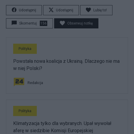
Udostępnij
Udostępnij
Lubię to!
Skomentuj
156
Obserwuj notkę
Polityka
Powstała nowa koalicja z Ukrainą. Dlaczego nie ma
w niej Polski?
Redakcja
Polityka
Klimatyzacja tylko dla wybranych. Upał wywołał
aferę w siedzibie Komisji Europejskiej