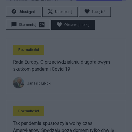
Udostępnij
Udostępnij
Lubię to!
Skomentuj
29
Obserwuj notkę
Rozmaitości
Rada Europy. O przeciwdziałaniu długofalowym
skutkom pandemii Covid 19
Jan Filip Libicki
Rozmaitości
Tak pandemia spustoszyła wolny czas
Amerykanów. Spędzają poza domem tylko chwilę