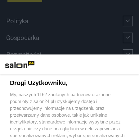
Polityka
Gospodarka
Rozmaitości
Technologie
Drogi Użytkowniku,
Sport
My, naszych 1162 zaufanych partnerów oraz inne
podmioty z salon24.pl uzyskujemy dostęp i
Społeczeństwo
przechowujemy informacje na urządzeniu oraz
przetwarzamy dane osobowe, takie jak unikalne
Kultura
identyfikatory, standardowe informacje wysyłane przez
urządzenie czy dane przeglądania w celu zapewniania
spersonalizowanych reklam, wybór spersonalizowanych