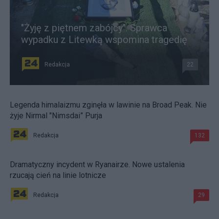
"Żyję z piętnem zabójcy". Sprawca
wypadku z Litewką wspomina tragedię
Redakcja
22
Legenda himalaizmu zginęła w lawinie na Broad Peak. Nie
żyje Nirmal "Nimsdai” Purja
Redakcja
132
Dramatyczny incydent w Ryanairze. Nowe ustalenia
rzucają cień na linie lotnicze
Redakcja
29