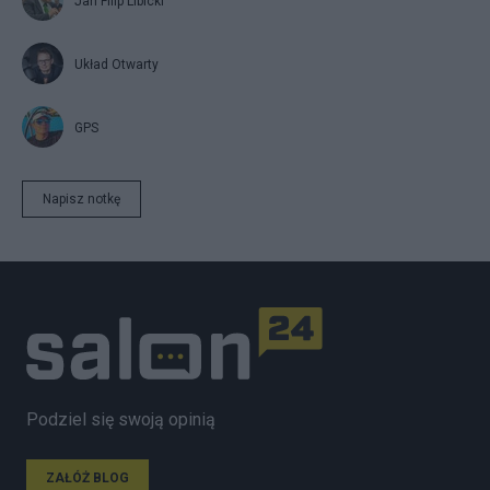
Jan Filip Libicki
Układ Otwarty
GPS
Napisz notkę
Podziel się swoją opinią
ZAŁÓŻ BLOG