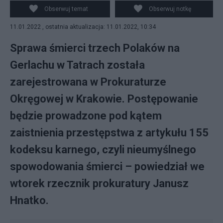
została zarejestrowana w Prokuraturze Okręgowej w
Obserwuj temat
Obserwuj notkę
Krakowie.
11.01.2022 , ostatnia aktualizacja: 11.01.2022, 10:34
Sprawa śmierci trzech Polaków na
Gerlachu w Tatrach została
zarejestrowana w Prokuraturze
Okręgowej w Krakowie. Postępowanie
będzie prowadzone pod kątem
zaistnienia przestępstwa z artykułu 155
kodeksu karnego, czyli nieumyślnego
spowodowania śmierci – powiedział we
wtorek rzecznik prokuratury Janusz
Hnatko.