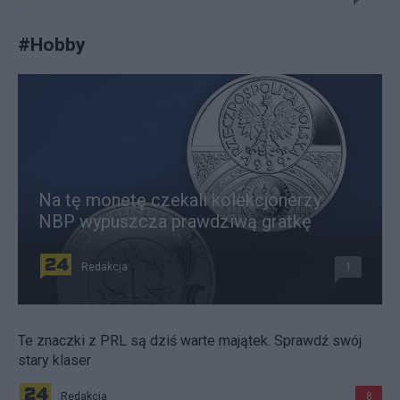
#
Hobby
Na tę monetę czekali kolekcjonerzy.
NBP wypuszcza prawdziwą gratkę
Redakcja
1
Te znaczki z PRL są dziś warte majątek. Sprawdź swój
stary klaser
Redakcja
8