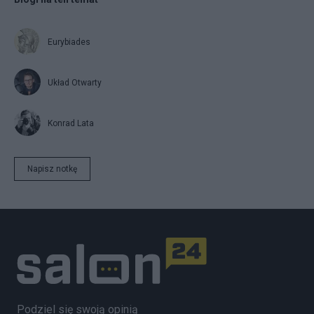
Eurybiades
Układ Otwarty
Konrad Lata
Napisz notkę
Podziel się swoją opinią