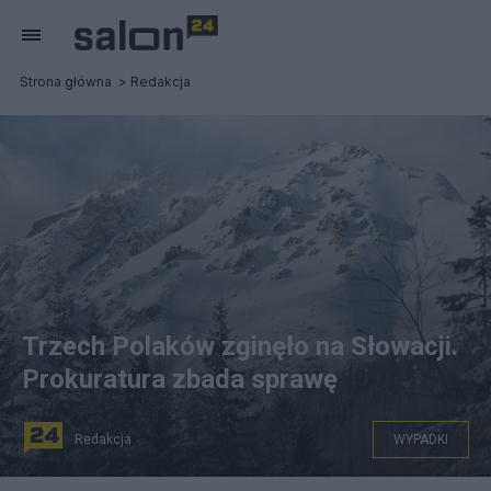
Strona główna
Redakcja
Trzech Polaków zginęło na Słowacji.
Prokuratura zbada sprawę
Redakcja
WYPADKI
Sprawa śmierci trzech Polaków na Gerlachu w Tatrach