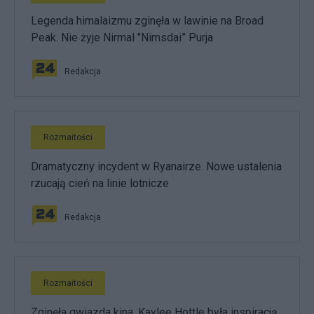
Legenda himalaizmu zginęła w lawinie na Broad
Peak. Nie żyje Nirmal "Nimsdai” Purja
Redakcja
Rozmaitości
Dramatyczny incydent w Ryanairze. Nowe ustalenia
rzucają cień na linie lotnicze
Redakcja
Rozmaitości
Zginęła gwiazda kina. Kaylee Hottle była inspiracją