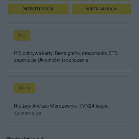
PRZESTĘPCZOŚĆ
WIDEO SALON24
PiS
PiS odkrywa karty. Demografia, mieszkania, ETS,
deportacje Ukraińców i rozliczenia
Media
Nie żyje Andrzej Morozowski. TVN24 żegna
dziennikarza
Blogi na ten temat