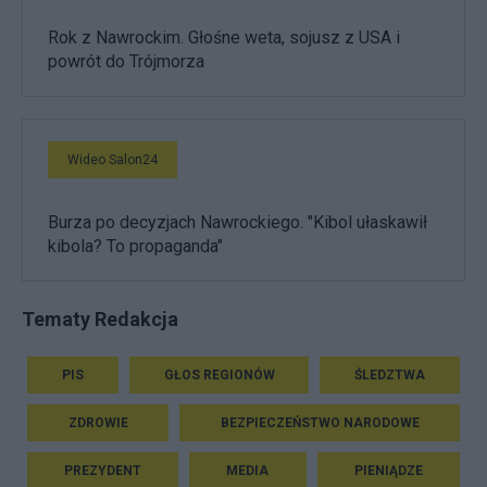
Rok z Nawrockim. Głośne weta, sojusz z USA i
powrót do Trójmorza
Wideo Salon24
Burza po decyzjach Nawrockiego. "Kibol ułaskawił
kibola? To propaganda"
Tematy Redakcja
PIS
GŁOS REGIONÓW
ŚLEDZTWA
ZDROWIE
BEZPIECZEŃSTWO NARODOWE
PREZYDENT
MEDIA
PIENIĄDZE