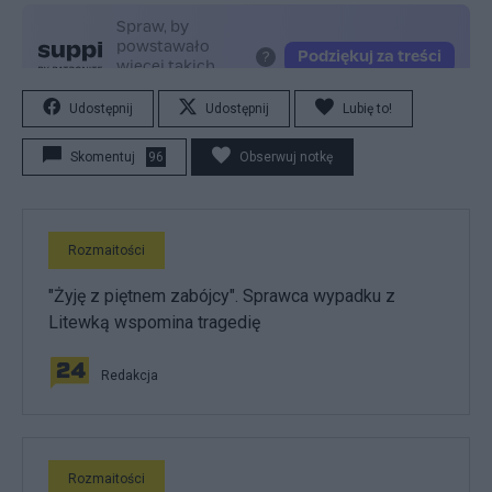
Udostępnij
Udostępnij
Lubię to!
Skomentuj
96
Obserwuj notkę
Rozmaitości
"Żyję z piętnem zabójcy". Sprawca wypadku z
Litewką wspomina tragedię
Redakcja
Rozmaitości