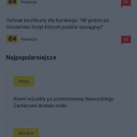
Redakcja
89
Hofman bezlitosny dla Kurskiego. "48 godzin po
Smoleńsku liczył, których posłów wyciągnąć"
Redakcja
85
Najpopularniejsze
Rosja
Kreml wściekły po przemówieniu Nawrockiego.
Zacharowa dostała szału
800 plus