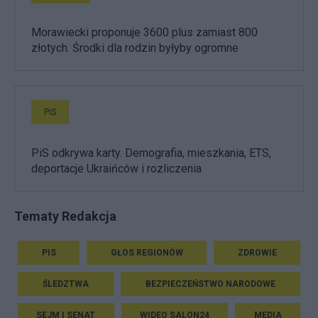
Morawiecki proponuje 3600 plus zamiast 800
złotych. Środki dla rodzin byłyby ogromne
PiS
PiS odkrywa karty. Demografia, mieszkania, ETS,
deportacje Ukraińców i rozliczenia
Tematy Redakcja
PIS
GŁOS REGIONÓW
ZDROWIE
ŚLEDZTWA
BEZPIECZEŃSTWO NARODOWE
SEJM I SENAT
WIDEO SALON24
MEDIA