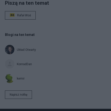
Piszą na ten temat
Rafał Woś
Blogi na ten temat
Układ Otwarty
KonradDan
kemir
Napisz notkę