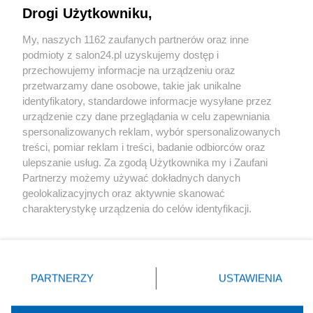
Drogi Użytkowniku,
Sport
My, naszych 1162 zaufanych partnerów oraz inne
podmioty z salon24.pl uzyskujemy dostęp i
Społeczeństwo
przechowujemy informacje na urządzeniu oraz
przetwarzamy dane osobowe, takie jak unikalne
Kultura
identyfikatory, standardowe informacje wysyłane przez
urządzenie czy dane przeglądania w celu zapewniania
spersonalizowanych reklam, wybór spersonalizowanych
treści, pomiar reklam i treści, badanie odbiorców oraz
ulepszanie usług. Za zgodą Użytkownika my i Zaufani
X
Facebook
Instagram
Youtube
Partnerzy możemy używać dokładnych danych
geolokalizacyjnych oraz aktywnie skanować
charakterystykę urządzenia do celów identyfikacji.
Web Content Media sp. z o. o. © 2022
Ponieważ cenimy Twoją prywatność, prosimy o zgodę na
korzystanie z tych technologii poprzez kliknięcie
„Akceptuję”. Zgoda jest dobrowolna i zawsze możesz ją
Pomoc
O nas
Praca
Reklama
Kontakt
zmienić/wycofać klikając przycisk ustawień prywatności
PARTNERZY
USTAWIENIA
znajdujący się w lewym dolnym rogu strony
. Niektóre
rodzaje przetwarzania danych nie wymagają zgody