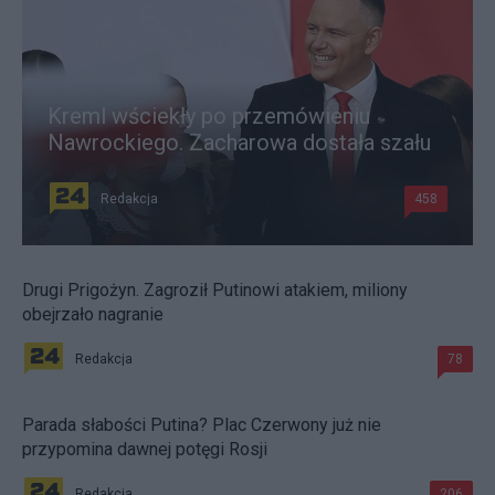
Kreml wściekły po przemówieniu
Nawrockiego. Zacharowa dostała szału
Redakcja
458
Drugi Prigożyn. Zagroził Putinowi atakiem, miliony
obejrzało nagranie
Redakcja
78
Parada słabości Putina? Plac Czerwony już nie
przypomina dawnej potęgi Rosji
Redakcja
206