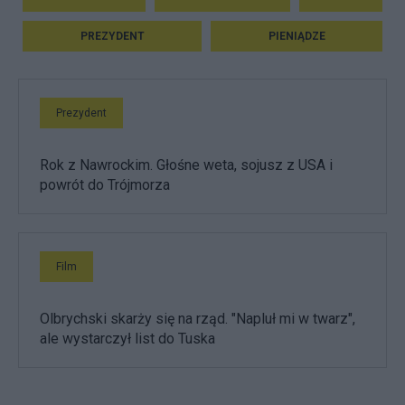
PREZYDENT
PIENIĄDZE
Prezydent
Rok z Nawrockim. Głośne weta, sojusz z USA i
powrót do Trójmorza
Film
Olbrychski skarży się na rząd. "Napluł mi w twarz",
ale wystarczył list do Tuska