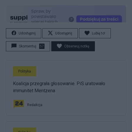
Udostępnij
Udostępnij
Lubię to!
Skomentuj
57
Obserwuj notkę
Polityka
Koalicja przegrała głosowanie. PiS uratowało
immunitet Mentzena
Redakcja