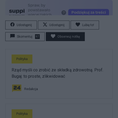
Udostępnij
Udostępnij
Lubię to!
Skomentuj
97
Obserwuj notkę
Polityka
Rząd myśli co zrobić ze składką zdrowotną. Prof.
Bugaj: to proste, zlikwidować
Redakcja
Polityka