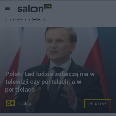
Strona główna
Redakcja
Polski Ład ludzie zobaczą nie w
telewizji czy portalach, a w
portfelach
Redakcja
POLSKI ŁAD
Autorstwa Fot. P. Tracz Kancelaria Premiera -