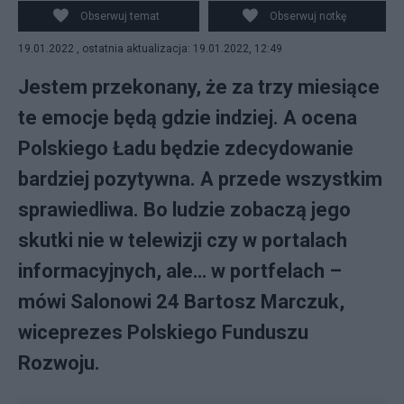
Konferencja minister Elżbiety Rafalskiej i Anny
Obserwuj temat
Obserwuj notkę
Streżyńskiej (CROPPED), PDM-owner,
19.01.2022 , ostatnia aktualizacja: 19.01.2022, 12:49
https://commons.wikimedia.org/w/index.php?
curid=55765309
Jestem przekonany, że za trzy miesiące
te emocje będą gdzie indziej. A ocena
Polskiego Ładu będzie zdecydowanie
bardziej pozytywna. A przede wszystkim
sprawiedliwa. Bo ludzie zobaczą jego
skutki nie w telewizji czy w portalach
informacyjnych, ale… w portfelach –
mówi Salonowi 24 Bartosz Marczuk,
wiceprezes Polskiego Funduszu
Rozwoju.