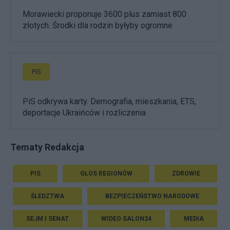
Morawiecki proponuje 3600 plus zamiast 800
złotych. Środki dla rodzin byłyby ogromne
PiS
PiS odkrywa karty. Demografia, mieszkania, ETS,
deportacje Ukraińców i rozliczenia
Tematy Redakcja
PIS
GŁOS REGIONÓW
ZDROWIE
ŚLEDZTWA
BEZPIECZEŃSTWO NARODOWE
SEJM I SENAT
WIDEO SALON24
MEDIA