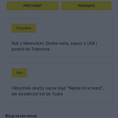
PREZYDENT
PIENIĄDZE
Prezydent
Rok z Nawrockim. Głośne weta, sojusz z USA i
powrót do Trójmorza
Film
Olbrychski skarży się na rząd. "Napluł mi w twarz",
ale wystarczył list do Tuska
Blogi na ten temat