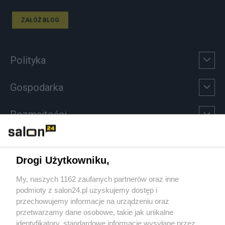
ZAŁÓŻ BLOG
Polityka
Gospodarka
Rozmaitości
Technologie
Drogi Użytkowniku,
Sport
My, naszych 1162 zaufanych partnerów oraz inne
podmioty z salon24.pl uzyskujemy dostęp i
Społeczeństwo
przechowujemy informacje na urządzeniu oraz
przetwarzamy dane osobowe, takie jak unikalne
Kultura
identyfikatory, standardowe informacje wysyłane przez