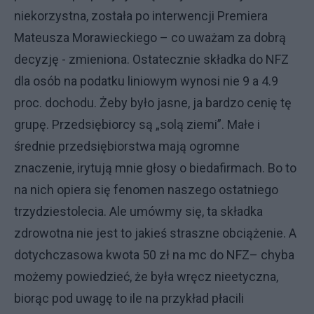
niekorzystna, została po interwencji Premiera
Mateusza Morawieckiego – co uważam za dobrą
decyzję - zmieniona. Ostatecznie składka do NFZ
dla osób na podatku liniowym wynosi nie 9 a 4.9
proc. dochodu. Żeby było jasne, ja bardzo cenię tę
grupę. Przedsiębiorcy są „solą ziemi”. Małe i
średnie przedsiębiorstwa mają ogromne
znaczenie, irytują mnie głosy o biedafirmach. Bo to
na nich opiera się fenomen naszego ostatniego
trzydziestolecia. Ale umówmy się, ta składka
zdrowotna nie jest to jakieś straszne obciążenie. A
dotychczasowa kwota 50 zł na mc do NFZ– chyba
możemy powiedzieć, że była wręcz nieetyczna,
biorąc pod uwagę to ile na przykład płacili