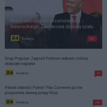
Kreml wściekły po przemówieniu
Nawrockiego. Zacharowa dostała szału
Redakcja
461
Drugi Prigożyn. Zagroził Putinowi atakiem, miliony
obejrzało nagranie
Redakcja
78
Parada słabości Putina? Plac Czerwony już nie
przypomina dawnej potęgi Rosji
Redakcja
206