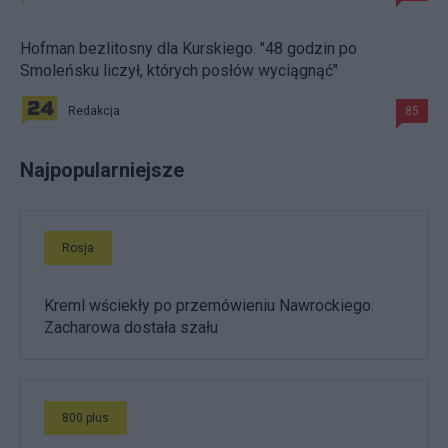
Hofman bezlitosny dla Kurskiego. "48 godzin po
Smoleńsku liczył, których posłów wyciągnąć"
Redakcja
85
Najpopularniejsze
Rosja
Kreml wściekły po przemówieniu Nawrockiego.
Zacharowa dostała szału
800 plus