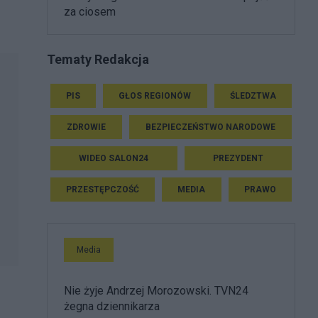
za ciosem
Tematy Redakcja
PIS
GŁOS REGIONÓW
ŚLEDZTWA
ZDROWIE
BEZPIECZEŃSTWO NARODOWE
WIDEO SALON24
PREZYDENT
PRZESTĘPCZOŚĆ
MEDIA
PRAWO
Media
Nie żyje Andrzej Morozowski. TVN24
żegna dziennikarza