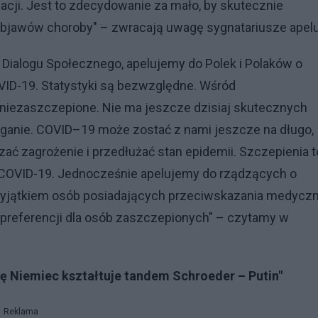
lacji. Jest to zdecydowanie za mało, by skutecznie
 objawów choroby" – zwracają uwagę sygnatariusze apelu
 Dialogu Społecznego, apelujemy do Polek i Polaków o
VID-19. Statystyki są bezwzględne. Wśród
y niezaszczepione. Nie ma jeszcze dzisiaj skutecznych
ieganie. COVID–19 może zostać z nami jeszcze na długo,
ać zagrożenie i przedłużać stan epidemii. Szczepienia t
 COVID-19. Jednocześnie apelujemy do rządzących o
jątkiem osób posiadających przeciwskazania medyczn
referencji dla osób zaszczepionych" – czytamy w
kę Niemiec kształtuje tandem Schroeder – Putin"
Reklama