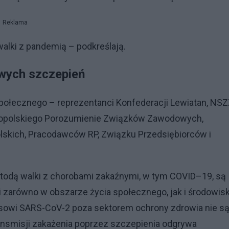
Reklama
alki z pandemią – podkreślają.
wych szczepień
Społecznego – reprezentanci Konfederacji Lewiatan, NS
nopolskiego Porozumienie Związków Zawodowych,
olskich, Pracodawców RP, Związku Przedsiębiorców i
etodą walki z chorobami zakaźnymi, w tym COVID–19, są
i zarówno w obszarze życia społecznego, jak i środowis
usowi SARS-CoV-2 poza sektorem ochrony zdrowia nie s
transmisji zakażenia poprzez szczepienia odgrywa