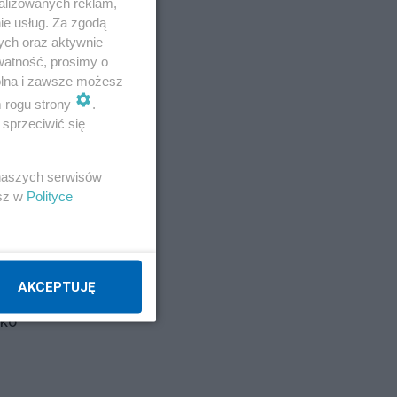
alizowanych reklam,
ie usług. Za zgodą
ych oraz aktywnie
watność, prosimy o
wolna i zawsze możesz
m rogu strony
.
sprzeciwić się
 naszych serwisów
esz w
Polityce
AKCEPTUJĘ
lko