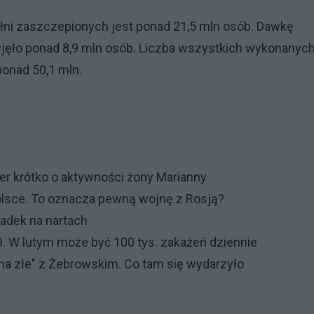
łni zaszczepionych jest ponad 21,5 mln osób. Dawkę
jęło ponad 8,9 mln osób. Liczba wszystkich wykonanyc
onad 50,1 mln.
ber krótko o aktywności żony Marianny
olsce. To oznacza pewną wojnę z Rosją?
padek na nartach
. W lutym może być 100 tys. zakażeń dziennie
i na złe" z Żebrowskim. Co tam się wydarzyło