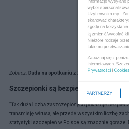
informacje wysyłane 
wybór spersonalizowan
Użytkownika my i Zau
skanować charakterys
zgodę na korzystanie 
ją zmienić/wycofać kl
Niektóre rodzaje prz
takiemu przetwarzaniu
Zapoznaj się z poniż
internetowych. Szcze
Prywatności
i
Cookie
Zobacz:
Duda na spotkaniu z Zełenskim w Wiśle w sy
Szczepionki są bezpieczne
PARTNERZY
"Tak duża liczba zaszczepionych pokazuje bezpiecz
transmisję wirusa, ale przede wszystkim liczbę zac
statystyki szczepień w Polsce są znacznie gorsze. 