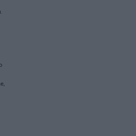
.
o
e,