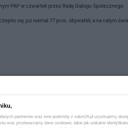
anym PAP w czwartek przez Radę Dialogu Społecznego.
epiło się już niemal 77 proc. obywateli, a na całym świ
niku,
fanych partnerów oraz inne podmioty z salon24.pl uzyskujemy dost
niu oraz przetwarzamy dane osobowe, takie jak unikalne identyfikat