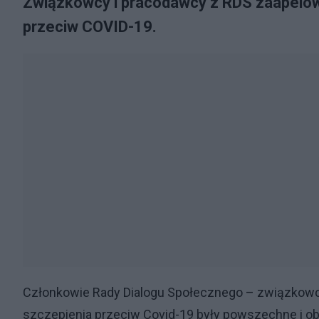
Związkowcy i pracodawcy z RDS zaapelow
przeciw COVID-19.
Członkowie Rady Dialogu Społecznego – związkowcy 
szczepienia przeciw Covid-19 były powszechne i ob