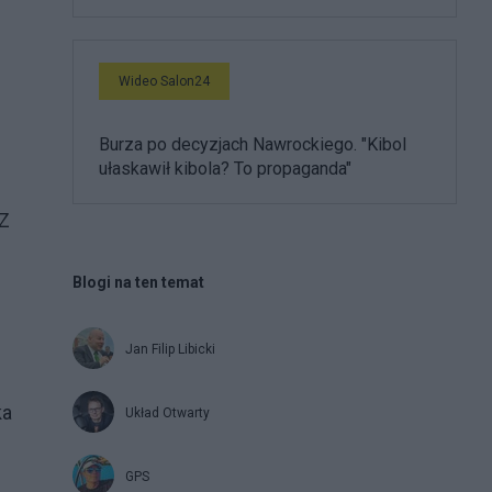
Wideo Salon24
Burza po decyzjach Nawrockiego. "Kibol
ułaskawił kibola? To propaganda"
ZZ
Blogi na ten temat
Jan Filip Libicki
ka
Układ Otwarty
ą
GPS