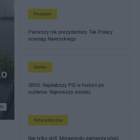
Prezydent
Pierwszy rok prezydentury. Tak Polacy
oceniają Nawrockiego
Sondaż
ko
IBRiS: Najsłabszy PiS w historii po
rozłamie. Najnowszy sondaż
86
Partie polityczne
Nie tylko grill. Morawiecki zamierza pójść