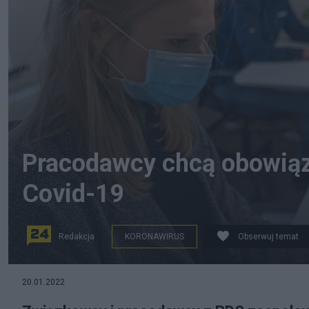
Pracodawcy chcą obowią
Covid-19
Redakcja
KORONAWIRUS
Obserwuj temat
Unsplash/Maxime
20.01.2022