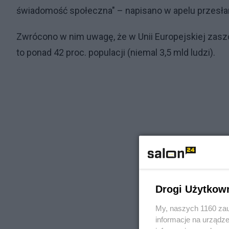
świadomość społeczna" – napisano w apelu przesł
Zwrócono w nim uwagę, że w Unii Europejskiej zaszcz
to ponad 42 proc. populacji (niemal 3,5 mld ludzi).
Drogi Użytkow
My, naszych 1160 zau
informacje na urządze