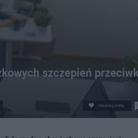
zkowych szczepień przeciw
Obserwuj notkę