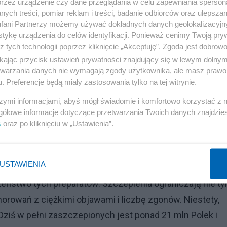
przez urządzenie czy dane przeglądania w celu zapewniania sperson
ych treści, pomiar reklam i treści, badanie odbiorców oraz ulepszan
fani Partnerzy możemy używać dokładnych danych geolokalizacyjn
tykę urządzenia do celów identyfikacji. Ponieważ cenimy Twoją pry
z tych technologii poprzez kliknięcie „Akceptuję”. Zgoda jest dobro
ikając przycisk ustawień prywatności znajdujący się w lewym dolny
etwarzania danych nie wymagają zgody użytkownika, ale masz prawo 
. Preferencje będą miały zastosowania tylko na tej witrynie.
szymi informacjami, abyś mógł świadomie i komfortowo korzystać z
Reklama
gółowe informacje dotyczące przetwarzania Twoich danych znajdzi
s
oraz po kliknięciu w „Ustawienia”.
tuacji groźby agresji rosyjskiej
USTAWIENIA
eństwo tych preparatów. Szczepienia ograniczają nie ty
horowań z ciężkimi objawami i liczbę zgonów. Niestety,
Dziś w pełni zaszczepionych jest ponad 21 mln Polek i