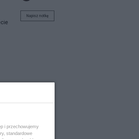
Napisz notkę
ecie
ęp i przechowujemy
ory, standardowe