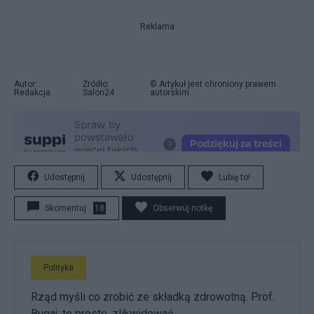
Reklama
Autor:
Źródło:
© Artykuł jest chroniony prawem
Redakcja
Salon24
autorskim.
Udostępnij
Udostępnij
Lubię to!
Skomentuj
18
Obserwuj notkę
Polityka
Rząd myśli co zrobić ze składką zdrowotną. Prof.
Bugaj: to proste, zlikwidować