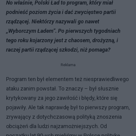
No właśnie, Polski Ład to program, który miał
podnieść poziom życia i dać zwycięstwo partii
rządzącej. Niektórzy nazywali go nawet
„Wyborczym Ładem”. Po pierwszych tygodniach
tego roku kojarzony jest z chaosem, drożyzną, i
raczej partii rządzącej szkodzi, niż pomaga?
Reklama
Program ten był elementem też niesprawiedliwego
ataku zanim powstał. To znaczy – był słusznie
krytykowany za jego zawiłość i błędy, które się
pojawiły. Ale tak naprawdę był to pierwszy program,
zrywający z dotychczasową polityką znoszenia
obciążeń dla ludzi najzamożniejszych. Od
początku lat 90-ych mieliśmy w Polsce politykę