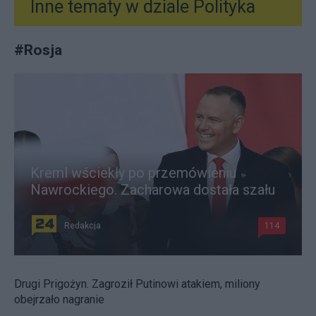
Inne tematy w dziale
Polityka
#
Rosja
Kreml wściekły po przemówieniu
Nawrockiego. Zacharowa dostała szału
Redakcja
114
Drugi Prigożyn. Zagroził Putinowi atakiem, miliony
obejrzało nagranie