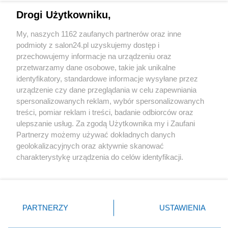
Drogi Użytkowniku,
Sport
My, naszych 1162 zaufanych partnerów oraz inne
podmioty z salon24.pl uzyskujemy dostęp i
Społeczeństwo
przechowujemy informacje na urządzeniu oraz
przetwarzamy dane osobowe, takie jak unikalne
Kultura
identyfikatory, standardowe informacje wysyłane przez
urządzenie czy dane przeglądania w celu zapewniania
spersonalizowanych reklam, wybór spersonalizowanych
treści, pomiar reklam i treści, badanie odbiorców oraz
ulepszanie usług. Za zgodą Użytkownika my i Zaufani
X
Facebook
Instagram
Youtube
Partnerzy możemy używać dokładnych danych
geolokalizacyjnych oraz aktywnie skanować
charakterystykę urządzenia do celów identyfikacji.
Web Content Media sp. z o. o. © 2022
Ponieważ cenimy Twoją prywatność, prosimy o zgodę na
korzystanie z tych technologii poprzez kliknięcie
„Akceptuję”. Zgoda jest dobrowolna i zawsze możesz ją
Pomoc
O nas
Praca
Reklama
Kontakt
zmienić/wycofać klikając przycisk ustawień prywatności
PARTNERZY
USTAWIENIA
znajdujący się w lewym dolnym rogu strony
. Niektóre
rodzaje przetwarzania danych nie wymagają zgody