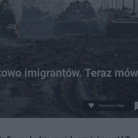
towo imigrantów. Teraz mów
Obserwuj notkę
ęcia milionów uchodźców. Fot. PAP/EPA