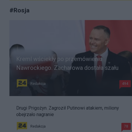
#
Rosja
Kreml wściekły po przemówieniu
Nawrockiego. Zacharowa dostała szału
Redakcja
494
Drugi Prigożyn. Zagroził Putinowi atakiem, miliony
obejrzało nagranie
Redakcja
78