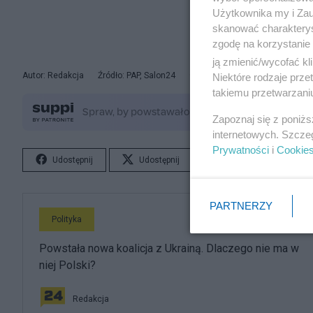
Użytkownika my i Zau
skanować charakterys
zgodę na korzystanie 
ją zmienić/wycofać kl
Autor: Redakcja
Źródło: PAP, Salon24
© Artykuł jest chroniony prawe
Niektóre rodzaje prz
takiemu przetwarzaniu
Zapoznaj się z poniż
internetowych. Szcze
Prywatności
i
Cookie
Udostępnij
Udostępnij
Lubię to!
S
PARTNERZY
Polityka
Powstała nowa koalicja z Ukrainą. Dlaczego nie ma w
niej Polski?
Redakcja