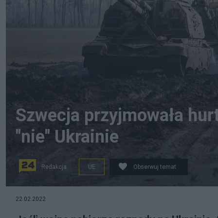
Szwecja przyjmowała hur
"nie" Ukrainie
Redakcja
UE
Obserwuj temat
Wojna na Ukrainie będzie oznaczać konieczność przyj
22.02.2022