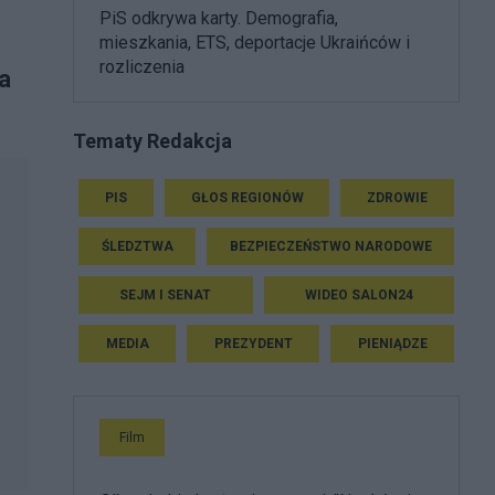
PiS odkrywa karty. Demografia,
mieszkania, ETS, deportacje Ukraińców i
rozliczenia
na
Tematy Redakcja
PIS
GŁOS REGIONÓW
ZDROWIE
ŚLEDZTWA
BEZPIECZEŃSTWO NARODOWE
SEJM I SENAT
WIDEO SALON24
MEDIA
PREZYDENT
PIENIĄDZE
Film