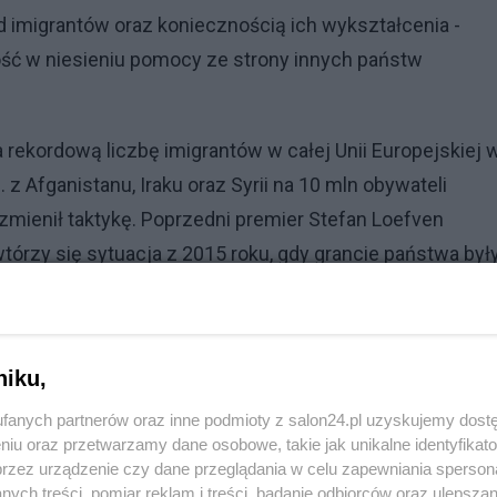
imigrantów oraz koniecznością ich wykształcenia -
ność w niesieniu pomocy ze strony innych państw
 rekordową liczbę imigrantów w całej Unii Europejskiej 
 z Afganistanu, Iraku oraz Syrii na 10 mln obywateli
 zmienił taktykę. Poprzedni premier Stefan Loefven
tórzy się sytuacja z 2015 roku, gdy grancie państwa był
rzyczynami były wzrost przestępczości wśród imigrantó
u przyjmowania uchodźców.
niku,
ainy. Zaproponowała przeznaczyć 20 mln koron - czyli
Ukrainie. Obecnie o tym dyskutuje szwedzki rząd.
fanych partnerów oraz inne podmioty z salon24.pl uzyskujemy dost
niu oraz przetwarzamy dane osobowe, takie jak unikalne identyfikat
przez urządzenie czy dane przeglądania w celu zapewniania sperson
ych treści, pomiar reklam i treści, badanie odbiorców oraz ulepszan