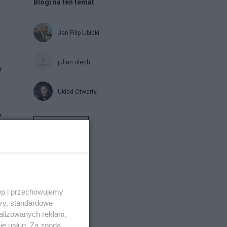
Blogi na ten temat
Jan Filip Libicki
julian olech
w
Układ Otwarty
y
Napisz notkę
w i
ęp i przechowujemy
ory, standardowe
alizowanych reklam,
ie usług. Za zgodą