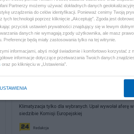
fani Partnerzy możemy używać dokładnych danych geolokalizacyjn
Reklama
tykę urządzenia do celów identyfikacji. Ponieważ cenimy Twoją pry
z tych technologii poprzez kliknięcie „Akceptuję”. Zgoda jest dobro
ikając przycisk ustawień prywatności znajdujący się w lewym dolny
m autorskim.
etwarzania danych nie wymagają zgody użytkownika, ale masz prawo 
. Preferencje będą miały zastosowania tylko na tej witrynie.
szymi informacjami, abyś mógł świadomie i komfortowo korzystać z
gółowe informacje dotyczące przetwarzania Twoich danych znajdzi
s
oraz po kliknięciu w „Ustawienia”.
komentuj
72
Obserwuj notkę
USTAWIENIA
Polityka
Klimatyzacja tylko dla wybranych. Upał wywołał aferę w
siedzibie Komisji Europejskiej
Redakcja