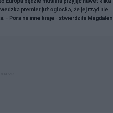
 to Europa będzie musiała przyjąć nawet kilka
edzka premier już ogłosiła, że jej rząd nie
a. - Pora na inne kraje - stwierdziła Magdale