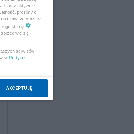
ych oraz aktywnie
watność, prosimy o
wolna i zawsze możesz
m rogu strony
.
sprzeciwić się
 naszych serwisów
esz w
Polityce
AKCEPTUJĘ