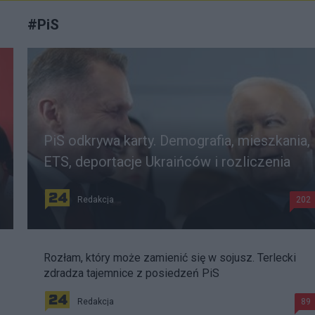
#
PiS
PiS odkrywa karty. Demografia, mieszkania,
ETS, deportacje Ukraińców i rozliczenia
Redakcja
202
Rozłam, który może zamienić się w sojusz. Terlecki
zdradza tajemnice z posiedzeń PiS
Redakcja
89