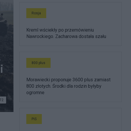
Rosja
Kreml wściekły po przemówieniu
Nawrockiego. Zacharowa dostała szału
800 plus
i
Morawiecki proponuje 3600 plus zamiast
800 złotych. Środki dla rodzin byłyby
ogromne
72
PiS