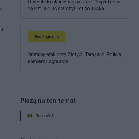
Olbrychski skarży się na rząd. "Napluł mi w
twarz", ale wystarczył list do Tuska
o
na
Głos Regionów
Brutalny atak przy Złotych Tarasach. Policja
namierza agresora
Piszą na ten temat
Rafał Woś