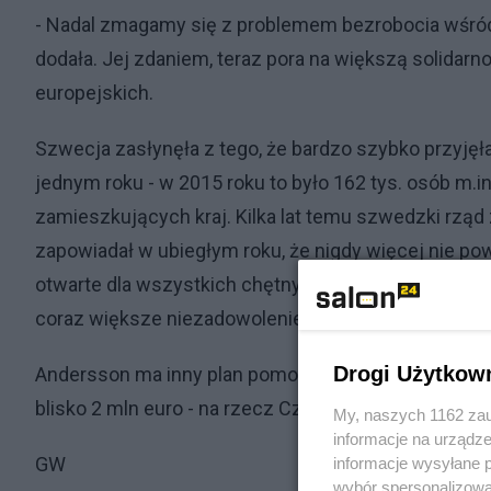
- Nadal zmagamy się z problemem bezrobocia wśród 
dodała. Jej zdaniem, teraz pora na większą solidar
europejskich.
Szwecja zasłynęła z tego, że bardzo szybko przyjęła
jednym roku - w 2015 roku to było 162 tys. osób m.in.
zamieszkujących kraj. Kilka lat temu szwedzki rząd
zapowiadał w ubiegłym roku, że nigdy więcej nie pow
otwarte dla wszystkich chętnych obcokrajowców. P
coraz większe niezadowolenie społeczne z powod
Drogi Użytkow
Andersson ma inny plan pomocowy dla obywateli Ukr
blisko 2 mln euro - na rzecz Czerwonego Krzyża na 
My, naszych 1162 zau
informacje na urządze
GW
informacje wysyłane 
wybór spersonalizowan