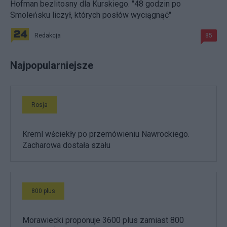
Hofman bezlitosny dla Kurskiego. "48 godzin po
Smoleńsku liczył, których posłów wyciągnąć"
Redakcja
85
Najpopularniejsze
Rosja
Kreml wściekły po przemówieniu Nawrockiego.
Zacharowa dostała szału
800 plus
Morawiecki proponuje 3600 plus zamiast 800