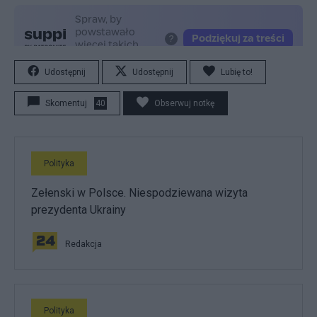
Udostępnij
Udostępnij
Lubię to!
Skomentuj
40
Obserwuj notkę
Polityka
Zełenski w Polsce. Niespodziewana wizyta
prezydenta Ukrainy
Redakcja
Polityka