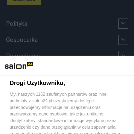
Polityka
Gospodarka
Rozmaitości
Technologie
Drogi Użytkowniku,
Sport
My, naszych 1162 zaufanych partnerów oraz inne
podmioty z salon24.pl uzyskujemy dostęp i
Społeczeństwo
przechowujemy informacje na urządzeniu oraz
przetwarzamy dane osobowe, takie jak unikalne
Kultura
identyfikatory, standardowe informacje wysyłane przez
urządzenie czy dane przeglądania w celu zapewniania
spersonalizowanych reklam, wybór spersonalizowanych