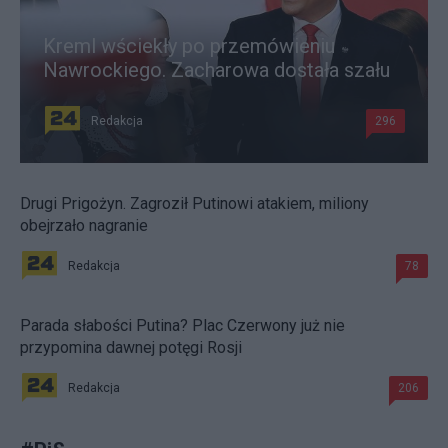
Kreml wściekły po przemówieniu
Nawrockiego. Zacharowa dostała szału
Redakcja
296
Drugi Prigożyn. Zagroził Putinowi atakiem, miliony
obejrzało nagranie
Redakcja
78
Parada słabości Putina? Plac Czerwony już nie
przypomina dawnej potęgi Rosji
Redakcja
206