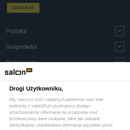
ZAŁÓŻ BLOG
Polityka
Gospodarka
Rozmaitości
Technologie
Drogi Użytkowniku,
Sport
My, naszych 1162 zaufanych partnerów oraz inne
podmioty z salon24.pl uzyskujemy dostęp i
Społeczeństwo
przechowujemy informacje na urządzeniu oraz
przetwarzamy dane osobowe, takie jak unikalne
Kultura
identyfikatory, standardowe informacje wysyłane przez