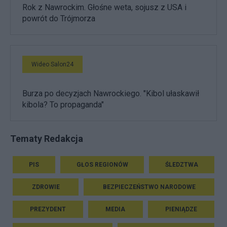
Rok z Nawrockim. Głośne weta, sojusz z USA i
powrót do Trójmorza
Wideo Salon24
Burza po decyzjach Nawrockiego. "Kibol ułaskawił
kibola? To propaganda"
Tematy Redakcja
PIS
GŁOS REGIONÓW
ŚLEDZTWA
ZDROWIE
BEZPIECZEŃSTWO NARODOWE
PREZYDENT
MEDIA
PIENIĄDZE