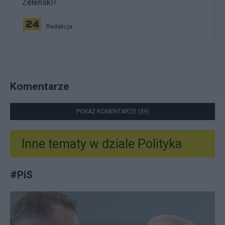
Zełenski?
Redakcja
Komentarze
POKAŻ KOMENTARZE (39)
Inne tematy w dziale
Polityka
#
PiS