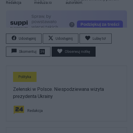
Redakcja
meduza.io
autorskim.
Udostępnij
Udostępnij
Lubię to!
Skomentuj
39
Obserwuj notkę
Polityka
Zełenski w Polsce. Niespodziewana wizyta
prezydenta Ukrainy
Redakcja