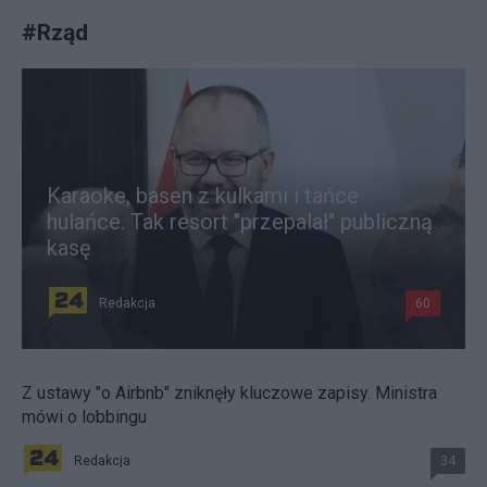
#
Rząd
Karaoke, basen z kulkami i tańce
hulańce. Tak resort "przepalał" publiczną
kasę
Redakcja
60
Z ustawy "o Airbnb" zniknęły kluczowe zapisy. Ministra
mówi o lobbingu
Redakcja
34