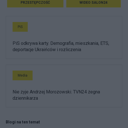
PRZESTĘPCZOŚĆ
WIDEO SALON24
PiS
PiS odkrywa karty. Demografia, mieszkania, ETS,
deportacje Ukraińców i rozliczenia
Media
Nie żyje Andrzej Morozowski. TVN24 żegna
dziennikarza
Blogi na ten temat