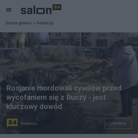
Strona główna
Redakcja
Rosjanie mordowali cywilów przed
wycofaniem się z Buczy - jest
kluczowy dowód
Redakcja
UKRAINA
Kobieta przy masowym grobie w Buczy, fot.