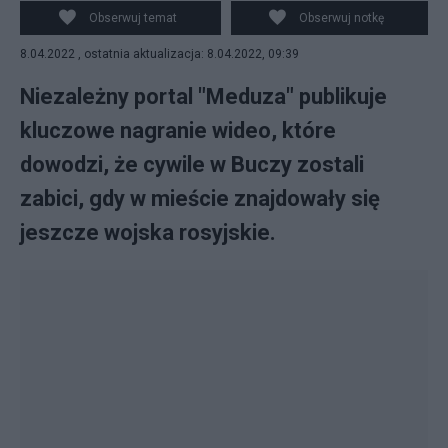
PAP/EPA/OLEG PETRASYUK
Obserwuj temat
Obserwuj notkę
8.04.2022 , ostatnia aktualizacja: 8.04.2022, 09:39
Niezależny portal "Meduza" publikuje
kluczowe nagranie wideo, które
dowodzi, że cywile w Buczy zostali
zabici, gdy w mieście znajdowały się
jeszcze wojska rosyjskie.