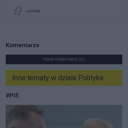
Ja Falski
Komentarze
POKAŻ KOMENTARZE (41)
Inne tematy w dziale
Polityka
#
PiS