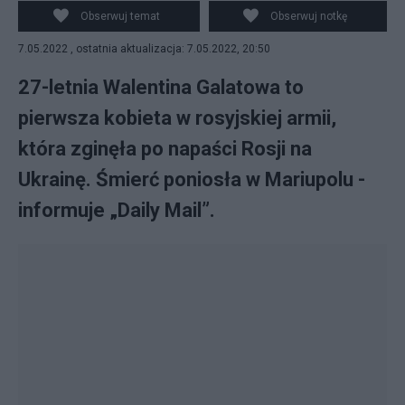
Mariupolu. Fot. PAP/Rada Najwyższa Ukrainy /
Obserwuj temat
Obserwuj notkę
Twitter/Kto umarł?
7.05.2022 , ostatnia aktualizacja: 7.05.2022, 20:50
27-letnia Walentina Galatowa to
pierwsza kobieta w rosyjskiej armii,
która zginęła po napaści Rosji na
Ukrainę. Śmierć poniosła w Mariupolu -
informuje „Daily Mail”.