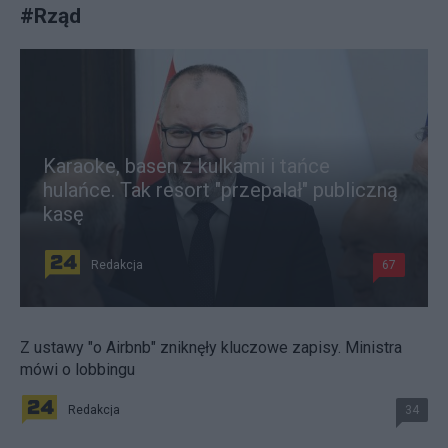
#
Rząd
Karaoke, basen z kulkami i tańce
hulańce. Tak resort "przepalał" publiczną
kasę
Redakcja
67
Z ustawy "o Airbnb" zniknęły kluczowe zapisy. Ministra
mówi o lobbingu
Redakcja
34