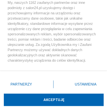
My, naszych 1162 zaufanych partnerów oraz inne
podmioty z salon24.pl uzyskujemy dostęp i
Społeczeństwo
przechowujemy informacje na urządzeniu oraz
przetwarzamy dane osobowe, takie jak unikalne
Kultura
identyfikatory, standardowe informacje wysyłane przez
urządzenie czy dane przeglądania w celu zapewniania
spersonalizowanych reklam, wybór spersonalizowanych
treści, pomiar reklam i treści, badanie odbiorców oraz
ulepszanie usług. Za zgodą Użytkownika my i Zaufani
X
Facebook
Instagram
Youtube
Partnerzy możemy używać dokładnych danych
geolokalizacyjnych oraz aktywnie skanować
charakterystykę urządzenia do celów identyfikacji.
Web Content Media sp. z o. o. © 2022
Ponieważ cenimy Twoją prywatność, prosimy o zgodę na
korzystanie z tych technologii poprzez kliknięcie
„Akceptuję”. Zgoda jest dobrowolna i zawsze możesz ją
Pomoc
O nas
Praca
Reklama
Kontakt
zmienić/wycofać klikając przycisk ustawień prywatności
PARTNERZY
USTAWIENIA
znajdujący się w lewym dolnym rogu strony
. Niektóre
rodzaje przetwarzania danych nie wymagają zgody
użytkownika, ale masz prawo sprzeciwić się takiemu
AKCEPTUJĘ
przetwarzaniu. Preferencje będą miały zastosowania tylko
Technologię dostarcza:
W3media.pl