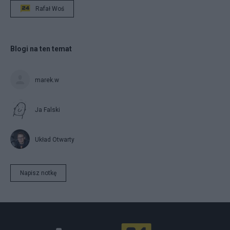
Rafał Woś
Blogi na ten temat
marek.w
Ja Falski
Układ Otwarty
Napisz notkę