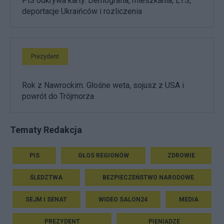
PiS odkrywa karty. Demografia, mieszkania, ETS,
deportacje Ukraińców i rozliczenia
Prezydent
Rok z Nawrockim. Głośne weta, sojusz z USA i
powrót do Trójmorza
Tematy Redakcja
PIS
GŁOS REGIONÓW
ZDROWIE
ŚLEDZTWA
BEZPIECZEŃSTWO NARODOWE
SEJM I SENAT
WIDEO SALON24
MEDIA
PREZYDENT
PIENIĄDZE