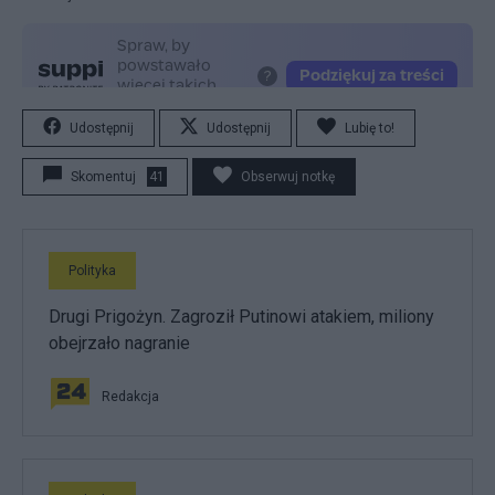
Udostępnij
Udostępnij
Lubię to!
Skomentuj
41
Obserwuj notkę
Polityka
Drugi Prigożyn. Zagroził Putinowi atakiem, miliony
obejrzało nagranie
Redakcja