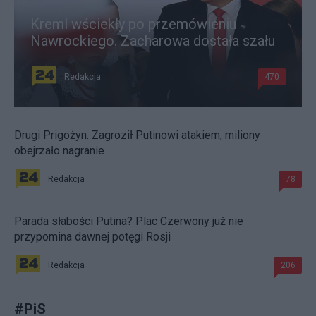
Kreml wściekły po przemówieniu
Nawrockiego. Zacharowa dostała szału
Redakcja
470
Drugi Prigożyn. Zagroził Putinowi atakiem, miliony
obejrzało nagranie
Redakcja
78
Parada słabości Putina? Plac Czerwony już nie
przypomina dawnej potęgi Rosji
Redakcja
206
#
PiS