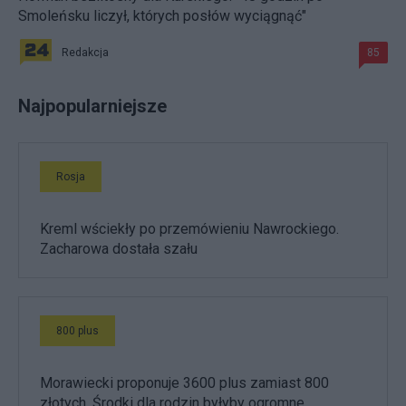
Smoleńsku liczył, których posłów wyciągnąć"
Redakcja
85
Najpopularniejsze
Rosja
Kreml wściekły po przemówieniu Nawrockiego.
Zacharowa dostała szału
800 plus
Morawiecki proponuje 3600 plus zamiast 800
złotych. Środki dla rodzin byłyby ogromne