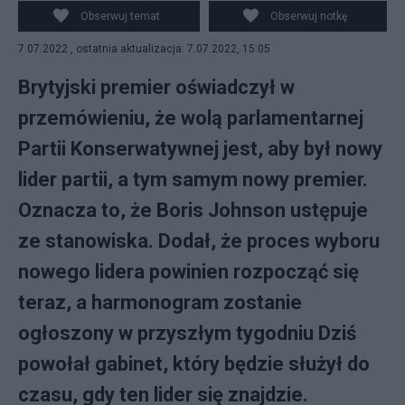
PAP/EPA/TOLGA AKMEN
Obserwuj temat
Obserwuj notkę
7.07.2022 , ostatnia aktualizacja: 7.07.2022, 15:05
Brytyjski premier oświadczył w
przemówieniu, że wolą parlamentarnej
Partii Konserwatywnej jest, aby był nowy
lider partii, a tym samym nowy premier.
Oznacza to, że Boris Johnson ustępuje
ze stanowiska. Dodał, że proces wyboru
nowego lidera powinien rozpocząć się
teraz, a harmonogram zostanie
ogłoszony w przyszłym tygodniu Dziś
powołał gabinet, który będzie służył do
czasu, gdy ten lider się znajdzie.