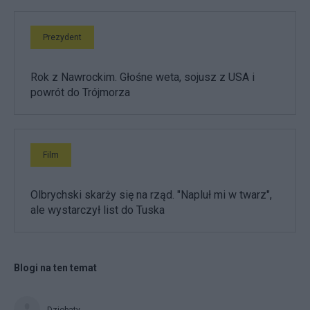
Prezydent
Rok z Nawrockim. Głośne weta, sojusz z USA i
powrót do Trójmorza
Film
Olbrychski skarży się na rząd. "Napluł mi w twarz",
ale wystarczył list do Tuska
Blogi na ten temat
Dziobaty