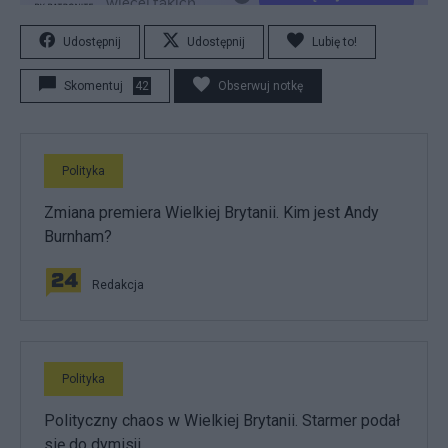
Udostępnij
Udostępnij
Lubię to!
Skomentuj
42
Obserwuj notkę
Polityka
Zmiana premiera Wielkiej Brytanii. Kim jest Andy
Burnham?
Redakcja
Polityka
Polityczny chaos w Wielkiej Brytanii. Starmer podał
się do dymisji