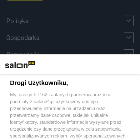
Polityka
Gospodarka
Rozmaitości
Technologie
Drogi Użytkowniku,
Sport
My, naszych 1162 zaufanych partnerów oraz inne
podmioty z salon24.pl uzyskujemy dostęp i
Społeczeństwo
przechowujemy informacje na urządzeniu oraz
przetwarzamy dane osobowe, takie jak unikalne
Kultura
identyfikatory, standardowe informacje wysyłane przez
urządzenie czy dane przeglądania w celu zapewniania
spersonalizowanych reklam, wybór spersonalizowanych