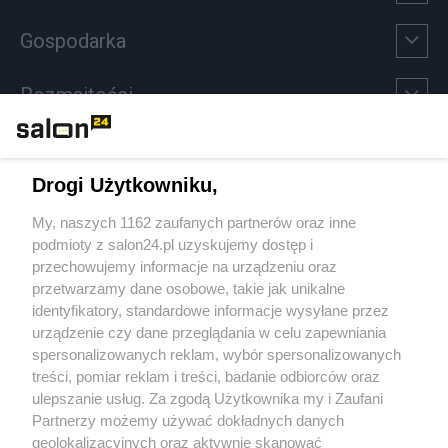
Gospodarka
Rozmaitości
Technologie
Drogi Użytkowniku,
Sport
My, naszych 1162 zaufanych partnerów oraz inne
podmioty z salon24.pl uzyskujemy dostęp i
Społeczeństwo
przechowujemy informacje na urządzeniu oraz
przetwarzamy dane osobowe, takie jak unikalne
Kultura
identyfikatory, standardowe informacje wysyłane przez
urządzenie czy dane przeglądania w celu zapewniania
spersonalizowanych reklam, wybór spersonalizowanych
treści, pomiar reklam i treści, badanie odbiorców oraz
ulepszanie usług. Za zgodą Użytkownika my i Zaufani
X
Facebook
Instagram
Youtube
Partnerzy możemy używać dokładnych danych
geolokalizacyjnych oraz aktywnie skanować