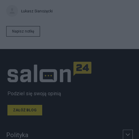
Łukasz Sianożęcki
Napisz notkę
Podziel się swoją opinią
ZAŁÓŻ BLOG
Polityka