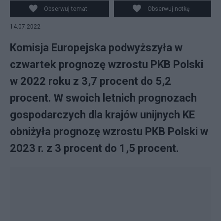
procent, zaś w 2023 spadnie do 1,5 procent. (fot.
Obserwuj temat
Obserwuj notkę
Pixabay)
14.07.2022
Komisja Europejska podwyższyła w
czwartek prognozę wzrostu PKB Polski
w 2022 roku z 3,7 procent do 5,2
procent. W swoich letnich prognozach
gospodarczych dla krajów unijnych KE
obniżyła prognozę wzrostu PKB Polski w
2023 r. z 3 procent do 1,5 procent.