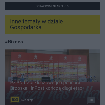
POKAŻ KOMENTARZE (15)
Inne tematy w dziale
Gospodarka
#
Biznes
PZPN traci kluczowego sponsora.
Brzoska i InPost kończą długi etap
Redakcja
18