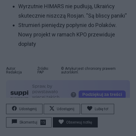
Wyrzutnie HIMARS nie pudłują, Ukraińcy
skutecznie niszczą Rosjan. "Są bliscy paniki"
Strumień pieniędzy popłynie do Polaków.
Nowy projekt w ramach KPO przewiduje
dopłaty
Autor:
Źródło:
© Artykuł jest chroniony prawem
Redakcja
PAP
autorskim.
Udostępnij
Udostępnij
Lubię to!
Skomentuj
15
Obserwuj notkę