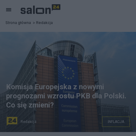
Strona główna
Redakcja
Komisja Europejska z nowymi
prognozami wzrostu PKB dla Polski.
Co się zmieni?
Redakcja
INFLACJA
KE prognozuje, że w 2022 roku PKB wzrośnie do 5,2