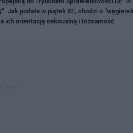
opejską do Trybunału Sprawiedliwości UE "w
. Jak podała w piątek KE, chodzi o "węgiers
a ich orientację seksualną i tożsamość