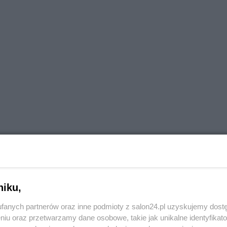
niku,
fanych partnerów oraz inne podmioty z salon24.pl uzyskujemy dost
niu oraz przetwarzamy dane osobowe, takie jak unikalne identyfikat