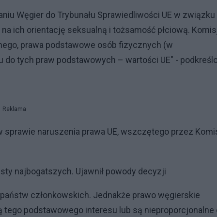
waniu Węgier do Trybunału Sprawiedliwości UE w związku
na ich orientację seksualną i tożsamość płciową. Komis
znego, prawa podstawowe osób fizycznych (w
u do tych praw podstawowych – wartości UE" - podkreśl
Reklama
 w sprawie naruszenia prawa UE, wszczętego przez Komi
 listy najbogatszych. Ujawnił powody decyzji
ej państw członkowskich. Jednakże prawo węgierskie
ją tego podstawowego interesu lub są nieproporcjonalne