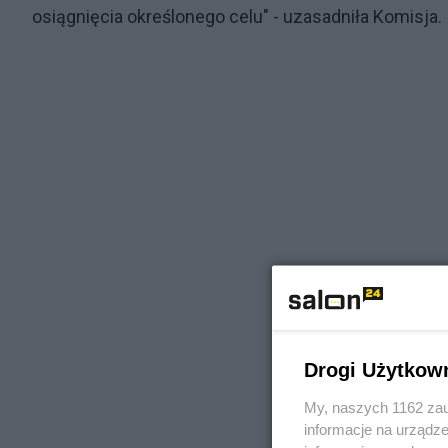
osiągnięcia określonego celu" - uzasadniła Komisja.
Drogi Użytkow
My, naszych 1162 zau
informacje na urządze