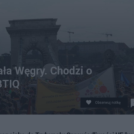
ła Węgry. Chodzi o
BTIQ
Obserwuj notkę
Trybunału Sprawiedliwości UE "w związku z naruszenie