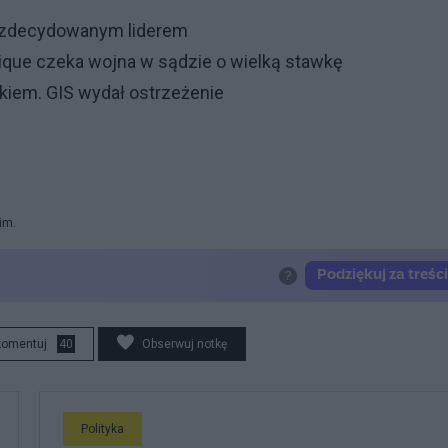
 zdecydowanym liderem
 Pique czeka wojna w sądzie o wielką stawkę
ukiem. GIS wydał ostrzeżenie
im.
komentuj
40
Obserwuj notkę
Polityka