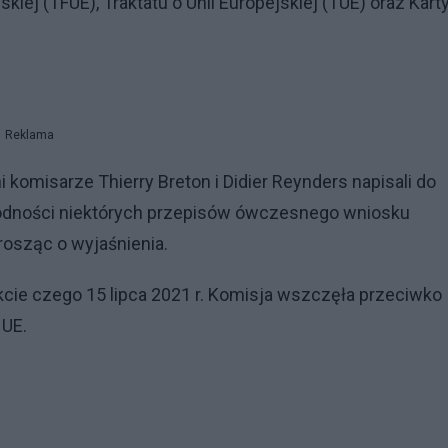
kiej (TFUE), Traktatu o Unii Europejskiej (TUE) oraz Kart
Reklama
i komisarze Thierry Breton i Didier Reynders napisali do
godności niektórych przepisów ówczesnego wniosku
osząc o wyjaśnienia.
kcie czego 15 lipca 2021 r. Komisja wszczęła przeciwko
 UE.