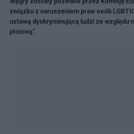
Węgry zostały pozwane przez Komisję Eur
związku z naruszeniem praw osób LGBTIQ"
ustawą dyskryminującą ludzi ze względu n
płciową".