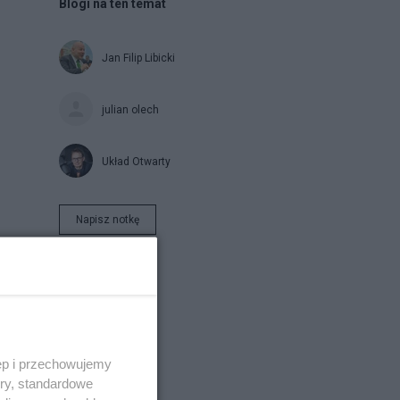
Blogi na ten temat
Jan Filip Libicki
julian olech
Układ Otwarty
Napisz notkę
ęp i przechowujemy
ory, standardowe