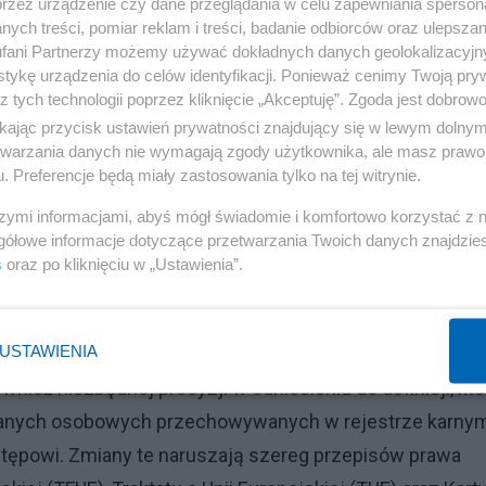
przez urządzenie czy dane przeglądania w celu zapewniania sperson
ych treści, pomiar reklam i treści, badanie odbiorców oraz ulepszan
fani Partnerzy możemy używać dokładnych danych geolokalizacyjn
tykę urządzenia do celów identyfikacji. Ponieważ cenimy Twoją pry
z tych technologii poprzez kliknięcie „Akceptuję”. Zgoda jest dobro
ikając przycisk ustawień prywatności znajdujący się w lewym dolny
ęgierska ustawa, "która rzekomo ma na celu podjęcie
etwarzania danych nie wymagają zgody użytkownika, ale masz prawo 
 i zmianę niektórych przepisów w celu ochrony dzieci".
. Preferencje będą miały zastosowania tylko na tej witrynie.
zają dostęp nieletnich do treści i reklam, które „promuj
szymi informacjami, abyś mógł świadomie i komfortowo korzystać z
mości odpowiadającej płci przy urodzeniu, zmianę płci l
gółowe informacje dotyczące przetwarzania Twoich danych znajdzi
s
oraz po kliknięciu w „Ustawienia”.
ia restrykcyjne przepisy dotyczące w szczególności usł
USTAWIENIA
cyjnego, działalności edukacyjnej, klasyfikacji treści
wnież niezbędnej precyzji w odniesieniu do definicji, kto
danych osobowych przechowywanych w rejestrze karnym
stępowi. Zmiany te naruszają szereg przepisów prawa