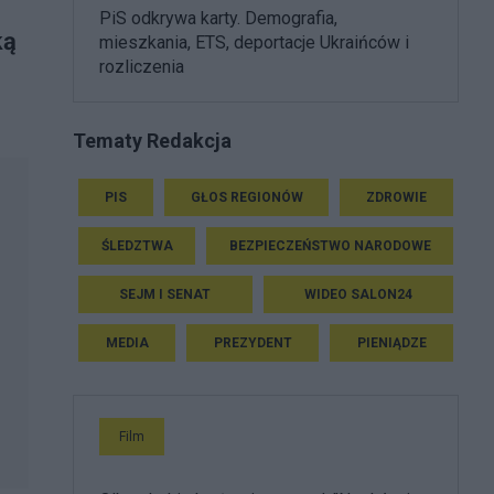
PiS odkrywa karty. Demografia,
ką
mieszkania, ETS, deportacje Ukraińców i
rozliczenia
Tematy Redakcja
PIS
GŁOS REGIONÓW
ZDROWIE
ŚLEDZTWA
BEZPIECZEŃSTWO NARODOWE
SEJM I SENAT
WIDEO SALON24
MEDIA
PREZYDENT
PIENIĄDZE
Film