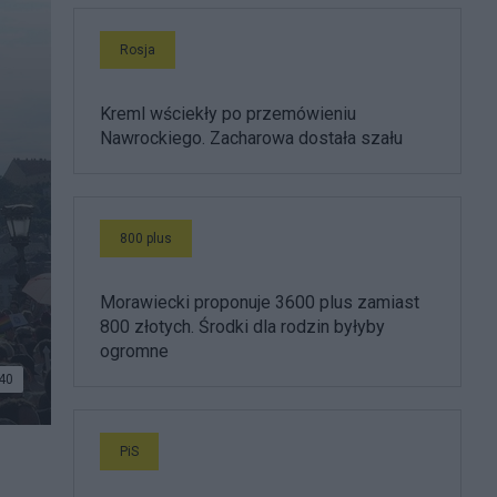
Rosja
Kreml wściekły po przemówieniu
Nawrockiego. Zacharowa dostała szału
800 plus
Morawiecki proponuje 3600 plus zamiast
800 złotych. Środki dla rodzin byłyby
ogromne
40
m
PiS