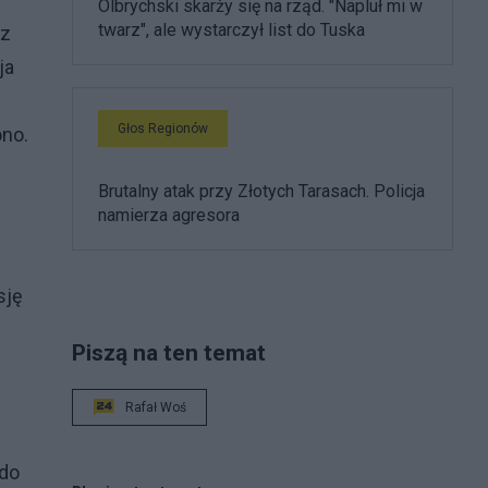
Olbrychski skarży się na rząd. "Napluł mi w
twarz", ale wystarczył list do Tuska
 z
ja
Głos Regionów
ono.
Brutalny atak przy Złotych Tarasach. Policja
namierza agresora
sję
Piszą na ten temat
Rafał Woś
 do