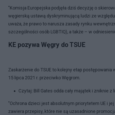
"Komisja Europejska podjęła dziś decyzję o skiero
węgierską ustawą dyskryminującą ludzi ze względu 
uważa, że prawo to narusza zasady rynku wewnętr
szczególności osób LGBTIQ), a także – w odniesieni
KE pozywa Węgry do TSUE
Zaskarżenie do TSUE to kolejny etap postępowania
15 lipca 2021 r. przeciwko Węgrom.
Czytaj:
Bill Gates odda cały majątek i zniknie z
"Ochrona dzieci jest absolutnym priorytetem UE i j
zawiera przepisy, które nie są uzasadnione promoc