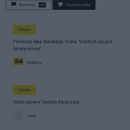
Skomentuj
161
Obserwuj notkę
Polityka
Pierwsza taka deklaracja Tuska. "Giertych nie jest
świętą krową"
Redakcja
Polityka
Istota sprawy Dawida Kacprzyka
catrw