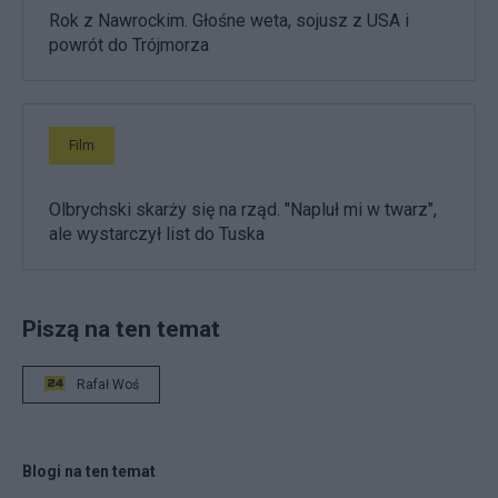
Rok z Nawrockim. Głośne weta, sojusz z USA i
powrót do Trójmorza
Film
Olbrychski skarży się na rząd. "Napluł mi w twarz",
ale wystarczył list do Tuska
Piszą na ten temat
Rafał Woś
Blogi na ten temat