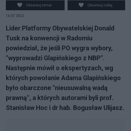
profesora z komunistyczną przeszłością, fot.
Obserwuj temat
Obserwuj notkę
Twitter/Canva
16.07.2022
Lider Platformy Obywatelskiej Donald
Tusk na konwencji w Radomiu
powiedział, że jeśli PO wygra wybory,
"wyprowadzi Glapińskiego z NBP".
Następnie mówił o ekspertyzach, wg
których powołanie Adama Glapińskiego
było obarczone "nieusuwalną wadą
prawną", a których autorami byli prof.
Stanisław Hoc i dr hab. Bogusław Ulijasz.