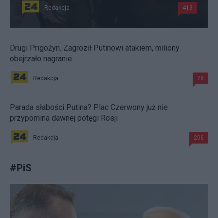
Redakcja
419
Drugi Prigożyn. Zagroził Putinowi atakiem, miliony
obejrzało nagranie
Redakcja
78
Parada słabości Putina? Plac Czerwony już nie
przypomina dawnej potęgi Rosji
Redakcja
206
#
PiS