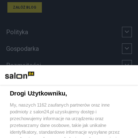
ZAŁÓŻ BLOG
Polityka
Gospodarka
Rozmaitości
Technologie
Drogi Użytkowniku,
Sport
My, naszych 1162 zaufanych partnerów oraz inne
podmioty z salon24.pl uzyskujemy dostęp i
Społeczeństwo
przechowujemy informacje na urządzeniu oraz
przetwarzamy dane osobowe, takie jak unikalne
Kultura
identyfikatory, standardowe informacje wysyłane przez