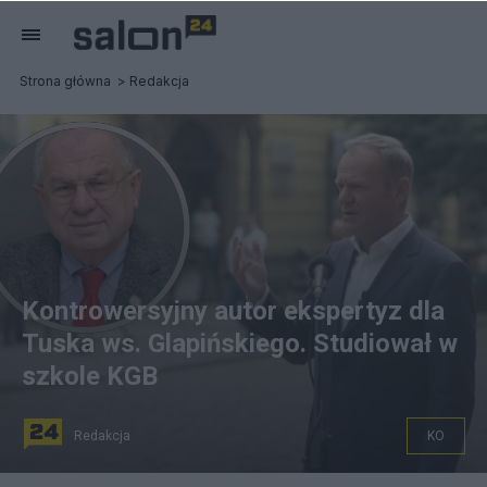
Strona główna
Redakcja
Kontrowersyjny autor ekspertyz dla
Tuska ws. Glapińskiego. Studiował w
szkole KGB
Redakcja
KO
Donald Tusk jako eksperta ws. szefa NBP wziął