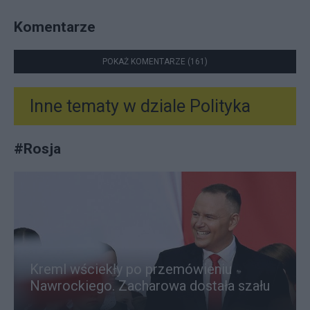
Komentarze
POKAŻ KOMENTARZE (161)
Inne tematy w dziale
Polityka
#
Rosja
Kreml wściekły po przemówieniu
Nawrockiego. Zacharowa dostała szału