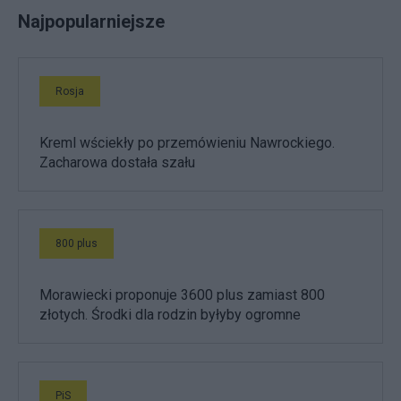
Najpopularniejsze
Rosja
Kreml wściekły po przemówieniu Nawrockiego.
Zacharowa dostała szału
800 plus
Morawiecki proponuje 3600 plus zamiast 800
złotych. Środki dla rodzin byłyby ogromne
PiS