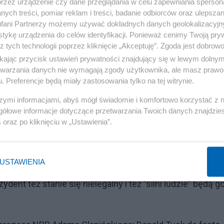
przez urządzenie czy dane przeglądania w celu zapewniania sperson
ych treści, pomiar reklam i treści, badanie odbiorców oraz ulepszan
i z Adamem Glapińskim skrócić i to natychmiast po
fani Partnerzy możemy używać dokładnych danych geolokalizacyjn
tykę urządzenia do celów identyfikacji. Ponieważ cenimy Twoją pry
z tych technologii poprzez kliknięcie „Akceptuję”. Zgoda jest dobro
awne
ikając przycisk ustawień prywatności znajdujący się w lewym dolny
etwarzania danych nie wymagają zgody użytkownika, ale masz prawo 
niejszych wypowiedzi polityków PO na swój temat. Tusk
. Preferencje będą miały zastosowania tylko na tej witrynie.
zi Glapińskiego z NBP". O "wyprowadzeniu prezesa NBP" 
szymi informacjami, abyś mógł świadomie i komfortowo korzystać z
gółowe informacje dotyczące przetwarzania Twoich danych znajdzi
z Siemoniak.
s
oraz po kliknięciu w „Ustawienia”.
ża pociągnięcia do odpowiedzialności Donalda Tuska,
 mówił o siłowym wyprowadzeniu mnie z Banku. Przypomin
USTAWIENIA
zja była później zatwierdzona przez Sejm. Rozumiem, ż
nt też stanie się nielegalny i też "silni ludzie" będą g