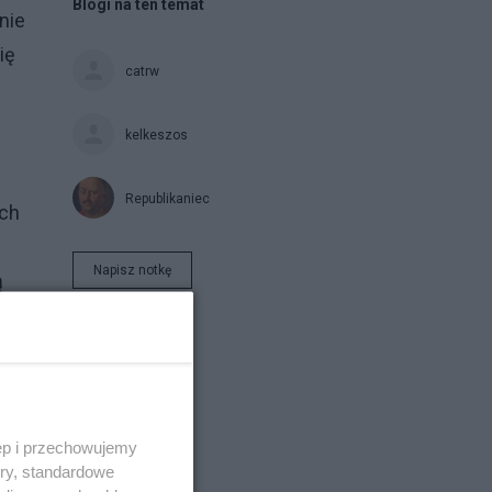
Blogi na ten temat
nie
ię
catrw
kelkeszos
Republikaniec
ich
Napisz notkę
ą
ęp i przechowujemy
ory, standardowe