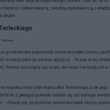
prezesa NBP Adama Glapińskiego; Donald Tusk de facto
o będzie i ustawodawcą, i władzą wykonawczą, i władz
r Müller.
Terleckiego
Reklama
pokoi go wtorkowa wypowiedź wicemarszałka Sejmu, szef
h o nowej partii po stronie opozycji. - To nas w tej chwili
ień. Pewne szczegóły już znam, ale może nie będę ich w 
j niepokoi mnie stan marszałka Terleckiego, a nie jego
erlecki z jakiegoś powodu oddalił się od realnego świata
ne". - Dziwię się, że profesor, wicemarszałek Sejmu, pozw