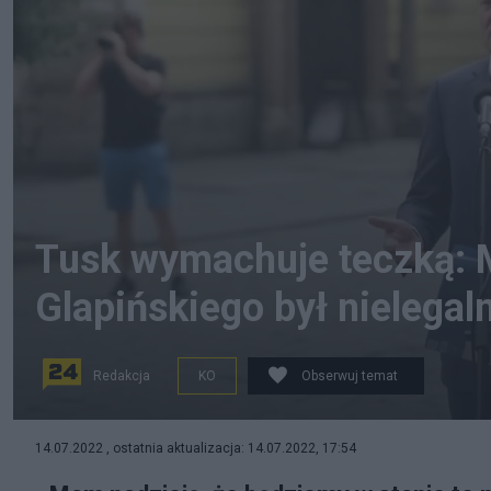
Tusk wymachuje teczką: 
Glapińskiego był nielegal
Redakcja
KO
Obserwuj temat
Donald Tusk w Świdnicy. Fot. Twitter/Screenshot
14.07.2022 , ostatnia aktualizacja: 14.07.2022, 17:54