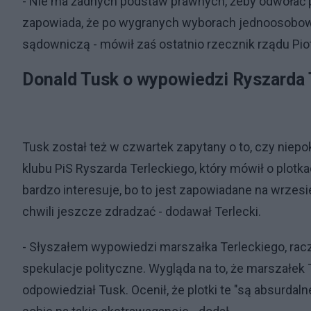
- Nie ma żadnych podstaw prawnych, żeby odwołać 
zapowiada, że po wygranych wyborach jednoosobow
sądowniczą - mówił zaś ostatnio rzecznik rządu Piot
Donald Tusk o wypowiedzi Ryszarda 
Tusk został też w czwartek zapytany o to, czy nie
klubu PiS Ryszarda Terleckiego, który mówił o plotkac
bardzo interesuje, bo to jest zapowiadane na wrzes
chwili jeszcze zdradzać - dodawał Terlecki.
- Słyszałem wypowiedzi marszałka Terleckiego, racze
spekulacje polityczne. Wygląda na to, że marszałek T
odpowiedział Tusk. Ocenił, że plotki te "są absurdal