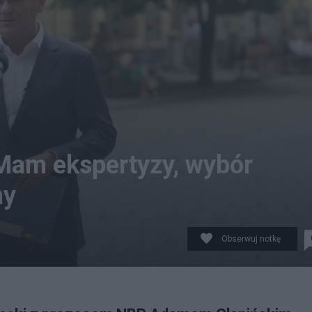
Mam ekspertyzy, wybór
ny
Obserwuj notkę