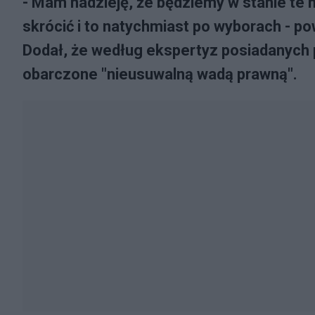
- Mam nadzieję, że będziemy w stanie t
skrócić i to natychmiast po wyborach - po
Dodał, że według ekspertyz posiadanych 
obarczone "nieusuwalną wadą prawną".