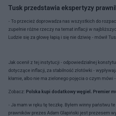
Tusk przedstawia ekspertyzy prawn
- To przecież doprowadza nas wszystkich do rozpac
zupełnie różne rzeczy na temat inflacji w najbliższ
Ludzie się za głowę łapią i się nie dziwię - mówił T
Jak ocenił z tej instytucji - odpowiedzialnej konst
dotyczące inflacji, za stabilność złotówki - wypływa
kłamie, albo nie ma zielonego pojęcia o czym mówi -
Zobacz:
Polska kupi dodatkowy węgiel. Premier m
- Ja mam w ręku tę teczkę. Byłem winny państwu te 
prawników prezes Adam Glapiński jest prezesem w