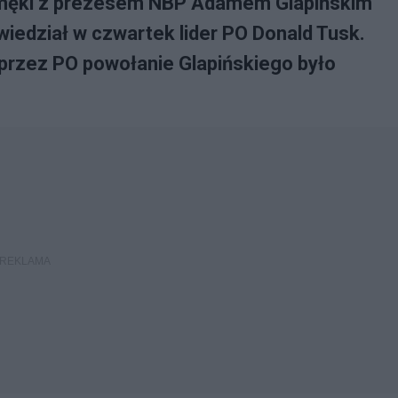
e męki z prezesem NBP Adamem Glapińskim
wiedział w czwartek lider PO Donald Tusk.
przez PO powołanie Glapińskiego było