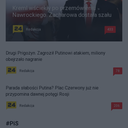
Kreml wściekły po przemówieniu
Nawrockiego. Zacharowa dostała szału
Redakcja
433
Drugi Prigożyn. Zagroził Putinowi atakiem, miliony
obejrzało nagranie
Redakcja
78
Parada słabości Putina? Plac Czerwony już nie
przypomina dawnej potęgi Rosji
Redakcja
206
#
PiS