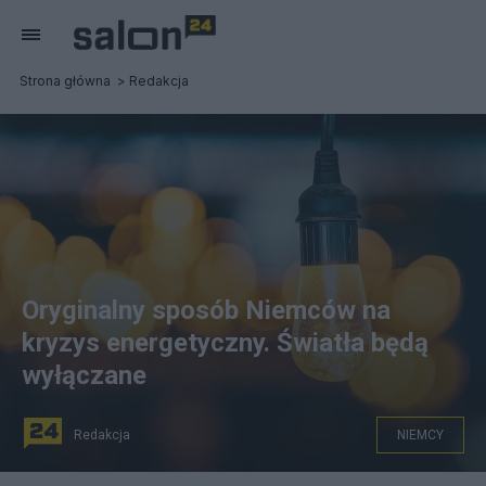
Strona główna
Redakcja
Oryginalny sposób Niemców na
kryzys energetyczny. Światła będą
wyłączane
Redakcja
NIEMCY
Niemcy muszą oszczędzać na energii użytkowej z