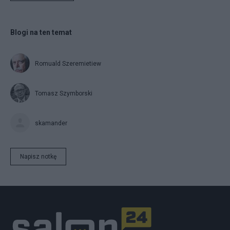
Blogi na ten temat
Romuald Szeremietiew
Tomasz Szymborski
skamander
Napisz notkę