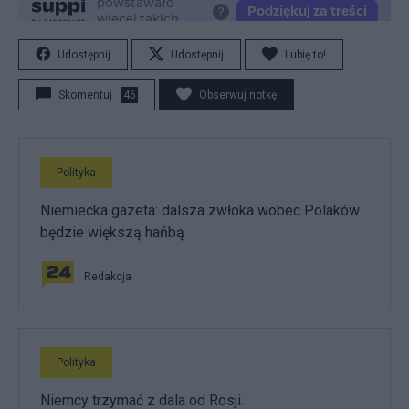
Udostępnij
Udostępnij
Lubię to!
Skomentuj
46
Obserwuj notkę
Polityka
Niemiecka gazeta: dalsza zwłoka wobec Polaków
będzie większą hańbą
Redakcja
Polityka
Niemcy trzymać z dala od Rosji.