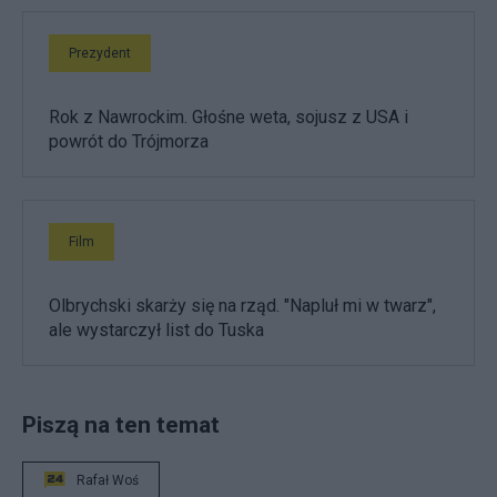
Prezydent
Rok z Nawrockim. Głośne weta, sojusz z USA i
powrót do Trójmorza
Film
Olbrychski skarży się na rząd. "Napluł mi w twarz",
ale wystarczył list do Tuska
Piszą na ten temat
Rafał Woś