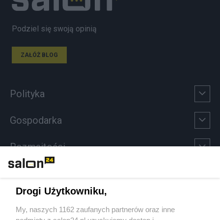
Podziel się swoją opinią
ZAŁÓŻ BLOG
Polityka
Gospodarka
Rozmaitości
Technologie
Drogi Użytkowniku,
Sport
My, naszych 1162 zaufanych partnerów oraz inne