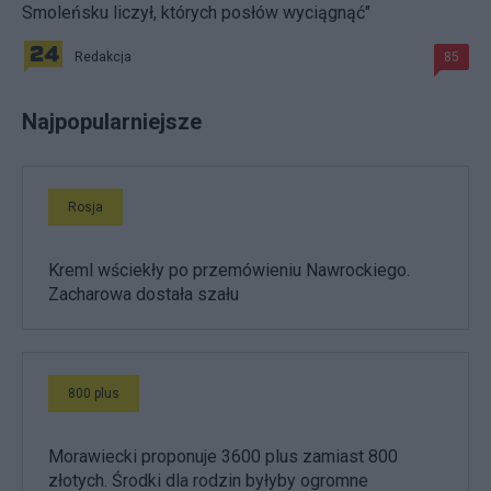
Smoleńsku liczył, których posłów wyciągnąć"
Redakcja
85
Najpopularniejsze
Rosja
Kreml wściekły po przemówieniu Nawrockiego.
Zacharowa dostała szału
800 plus
Morawiecki proponuje 3600 plus zamiast 800
złotych. Środki dla rodzin byłyby ogromne