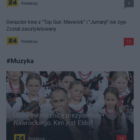
Redakcja
8
Gwiazdor kina z "Top Gun: Maverick" i "Jumanji" nie żyje.
Został zasztyletowany
Redakcja
12
#
Muzyka
Uświetnił rocznicę prezydentury
Nawrockiego. Kim jest Eldo?
Redakcja
78