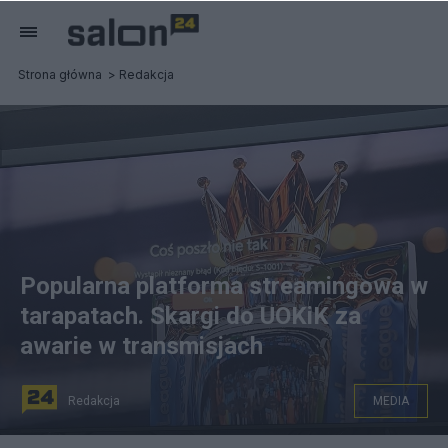
Strona główna
Redakcja
Popularna platforma streamingowa w
tarapatach. Skargi do UOKiK za
awarie w transmisjach
Redakcja
MEDIA
Tak działa płatne Viaplay. Fot. Twitter/@screamanunited