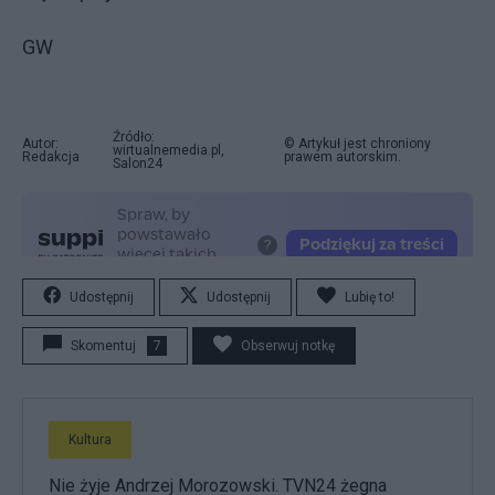
GW
Źródło:
Autor:
© Artykuł jest chroniony
wirtualnemedia.pl,
Redakcja
prawem autorskim.
Salon24
Udostępnij
Udostępnij
Lubię to!
Skomentuj
7
Obserwuj notkę
Kultura
Nie żyje Andrzej Morozowski. TVN24 żegna