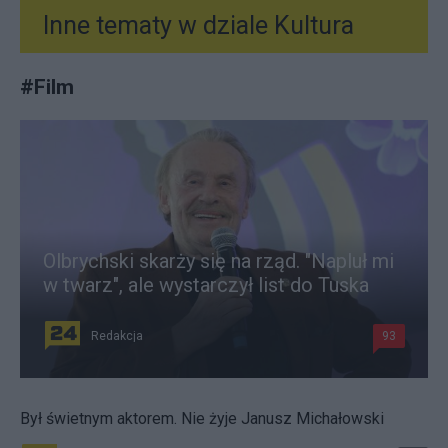
Inne tematy w dziale
Kultura
#
Film
Olbrychski skarży się na rząd. "Napluł mi
w twarz", ale wystarczył list do Tuska
Redakcja
93
Był świetnym aktorem. Nie żyje Janusz Michałowski