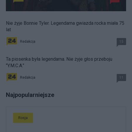
Nie żyje Bonnie Tyler. Legendarna gwiazda rocka miała 75
lat
Redakcja
15
Ta piosenka była legendarna. Nie żyje głos przeboju
"Y.M.C.A."
Redakcja
11
Najpopularniejsze
Rosja