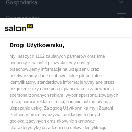
Gospodarka
Rozmaitości
Technologie
Drogi Użytkowniku,
Sport
My, naszych 1162 zaufanych partnerów oraz inne
podmioty z salon24.pl uzyskujemy dostęp i
Społeczeństwo
przechowujemy informacje na urządzeniu oraz
przetwarzamy dane osobowe, takie jak unikalne
Kultura
identyfikatory, standardowe informacje wysyłane przez
urządzenie czy dane przeglądania w celu zapewniania
spersonalizowanych reklam, wybór spersonalizowanych
treści, pomiar reklam i treści, badanie odbiorców oraz
ulepszanie usług. Za zgodą Użytkownika my i Zaufani
X
Facebook
Instagram
Youtube
Partnerzy możemy używać dokładnych danych
geolokalizacyjnych oraz aktywnie skanować
charakterystykę urządzenia do celów identyfikacji.