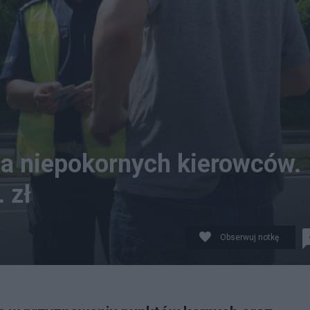
a niepokornych kierowców.
 zł
Obserwuj notkę
waniu punktów karnych oraz wysokości mandatów. Źródł