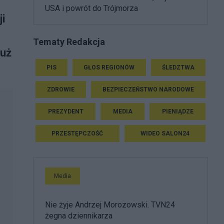
USA i powrót do Trójmorza
i
Tematy Redakcja
już
PIS
GŁOS REGIONÓW
ŚLEDZTWA
ZDROWIE
BEZPIECZEŃSTWO NARODOWE
PREZYDENT
MEDIA
PIENIĄDZE
PRZESTĘPCZOŚĆ
WIDEO SALON24
Media
Nie żyje Andrzej Morozowski. TVN24
żegna dziennikarza