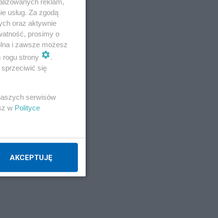
alizowanych reklam,
ie usług. Za zgodą
ych oraz aktywnie
watność, prosimy o
wolna i zawsze możesz
m rogu strony
.
sprzeciwić się
 naszych serwisów
esz w
Polityce
AKCEPTUJĘ