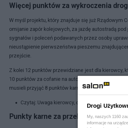
Więcej punktów za wykroczenia dr
W myśl projektu, który znajduje się już Rządowym 
omijanie zapór kolejowych, za jazdę autostradą pod
sygnałów i poleceń podawanych przez osoby upraw
nieustąpienie pierwszeństwa pieszemu znajdującem
przejście.
Z kolei 12 punktów przewidziane jest dla kierowcy,
10 punktów za cofanie na autostradzie lub drodze 
musieli przyjąć 8 punktów karnych, a kierowca bez 
Czytaj:
Uwaga kierowcy, od września nowe kary.
Drogi Użytkow
Punkty karne za przekroczenie pręd
My, naszych 1160 zau
informacje na urządze