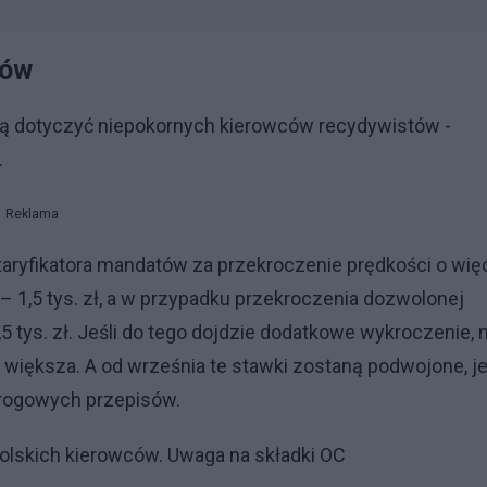
ców
dą dotyczyć niepokornych kierowców recydywistów -
.
Reklama
ryfikatora mandatów za przekroczenie prędkości o wię
 – 1,5 tys. zł, a w przypadku przekroczenia dozwolonej
 tys. zł. Jeśli do tego dojdzie dodatkowe wykroczenie, n
większa. A od września te stawki zostaną podwojone, je
 drogowych przepisów.
polskich kierowców. Uwaga na składki OC