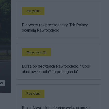
Prezydent
Pierwszy rok prezydentury. Tak Polacy
oceniają Nawrockiego
Wideo Salon24
Burza po decyzjach Nawrockiego. "Kibol
ułaskawił kibola? To propaganda"
49
Prezydent
o:
Rok z Nawrockim. Głośne weta, sojusz z