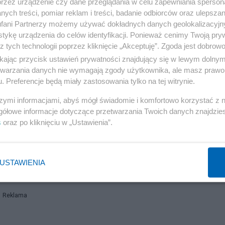
przez urządzenie czy dane przeglądania w celu zapewniania sperson
ę.
ych treści, pomiar reklam i treści, badanie odbiorców oraz ulepszan
fani Partnerzy możemy używać dokładnych danych geolokalizacyjn
wca dostanie 1 pkt karny (wcześniej bez punktów),
tykę urządzenia do celów identyfikacji. Ponieważ cenimy Twoją pry
kierowca dostanie 2 pkt karne,
z tych technologii poprzez kliknięcie „Akceptuję”. Zgoda jest dobro
ikając przycisk ustawień prywatności znajdujący się w lewym dolny
ierowca dostanie 3 pkt karne (były 2 pkt),
etwarzania danych nie wymagają zgody użytkownika, ale masz prawo 
kierowca dostanie 5 pkt karnych,
. Preferencje będą miały zastosowania tylko na tej witrynie.
kierowca dostanie 4 pkt karnych,
szymi informacjami, abyś mógł świadomie i komfortowo korzystać z
ierowca dostanie 9 pkt karnych (było 6 pkt),
gółowe informacje dotyczące przetwarzania Twoich danych znajdzi
s
oraz po kliknięciu w „Ustawienia”.
kierowca dostanie 11 pkt karnych (było 8 pkt),
kierowca dostanie 13 pkt karnych,
kierowca dostanie 14 pkt karnych,
USTAWIENIA
m/h kierowca dostanie 15 pkt karnych.
Reklama