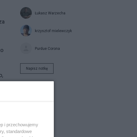
Łukasz Warzecha
za
krzysztof mielewczyk
Purdue Corona
to
Napisz notkę
o,
ęp i przechowujemy
ory, standardowe