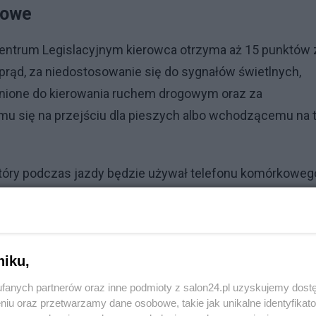
ogowe
Centrum Legislacyjnym kierowca otrzyma aż 15 punktów 
 prąd, za niedostosowanie się do sygnałów świetlnych,
nione do kierowania ruchem drogowym oraz za
u się na przejściu dla pieszych albo wchodzącemu na 
 który podczas jazdy będzie używał telefonu komórkoweg
ekspresowej. Za zignorowanie znaku "STOP" będziemy
zapiętych pasów otrzyma 5 pkt karnych.
 Nawet 5 tys. zł mandatu
niku,
kości
fanych partnerów oraz inne podmioty z salon24.pl uzyskujemy dost
niu oraz przetwarzamy dane osobowe, takie jak unikalne identyfikat