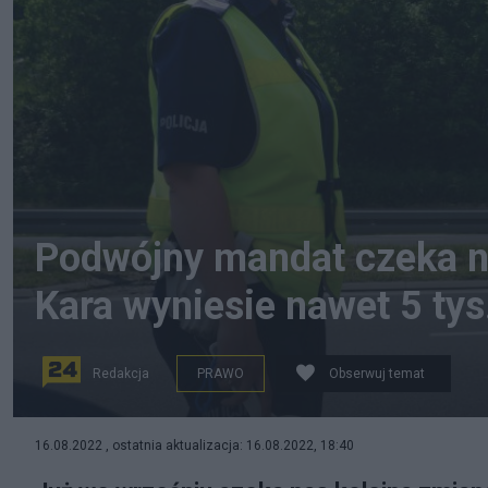
Podwójny mandat czeka n
Kara wyniesie nawet 5 tys.
Redakcja
PRAWO
Obserwuj temat
Już we wrześniu czeka nas kolejna zmiana w przyzna
16.08.2022 , ostatnia aktualizacja: 16.08.2022, 18:40
Komenda Powiatowa Policji w Cieszynie