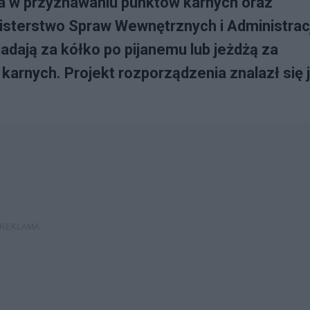
a w przyznawaniu punktów karnych oraz
isterstwo Spraw Wewnętrznych i Administracj
adają za kółko po pijanemu lub jeżdżą za
karnych. Projekt rozporządzenia znalazł się 