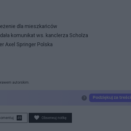
rzeżenie dla mieszkańców
dała komunikat ws. kanclerza Scholza
er Axel Springer Polska
 prawem autorskim.
komentuj
49
Obserwuj notkę