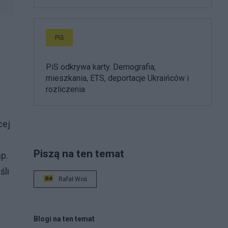
PiS
PiS odkrywa karty. Demografia,
mieszkania, ETS, deportacje Ukraińców i
rozliczenia
cej
Piszą na ten temat
p.
śli
Rafał Woś
Blogi na ten temat