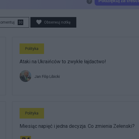
komentuj
30
Obserwuj notkę
Polityka
Ataki na Ukraińców to zwykłe łajdactwo!
Jan Filip Libicki
Polityka
Miesiąc napięć i jedna decyzja. Co zmienia Zełenski?