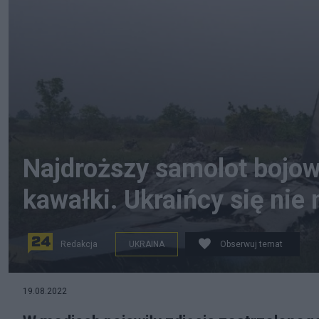
Najdroższy samolot bojowy
kawałki. Ukraińcy się nie
Redakcja
UKRAINA
Obserwuj temat
Ukraińcy zestrzelili rosyjski samolot bojowy Su-30M. Ź
19.08.2022