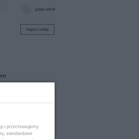
julian olech
Napisz notkę
wym
, a
ch
ęp i przechowujemy
ory, standardowe