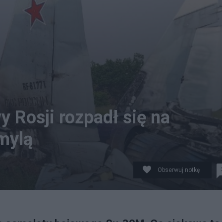
 Rosji rozpadł się na
 mylą
Obserwuj notkę
ródło: Twitter/Viktor Kowalenko