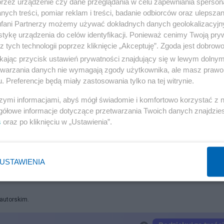
przez urządzenie czy dane przeglądania w celu zapewniania sperson
u sprzęt znajdujący się na krymskim lotnisku był wart 6
ych treści, pomiar reklam i treści, badanie odbiorców oraz ulepszan
fani Partnerzy możemy używać dokładnych danych geolokalizacyjn
tykę urządzenia do celów identyfikacji. Ponieważ cenimy Twoją pry
z tych technologii poprzez kliknięcie „Akceptuję”. Zgoda jest dobro
ikając przycisk ustawień prywatności znajdujący się w lewym dolny
etwarzania danych nie wymagają zgody użytkownika, ale masz prawo 
. Preferencje będą miały zastosowania tylko na tej witrynie.
szymi informacjami, abyś mógł świadomie i komfortowo korzystać z
 się o nie walka między USA, Rosją i Chinami
gółowe informacje dotyczące przetwarzania Twoich danych znajdzi
 Zapadają rzadko, a to nie jedyny problem
s
oraz po kliknięciu w „Ustawienia”.
 procent
USTAWIENIA
 autorskim.