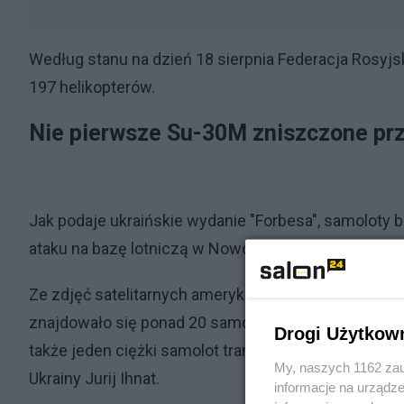
Według stanu na dzień 18 sierpnia Federacja Rosyjsk
197 helikopterów.
Nie pierwsze Su-30M zniszczone pr
Jak podaje ukraińskie wydanie "Forbesa", samolot
ataku na bazę lotniczą w Nowofedoriwce na anekt
Ze zdjęć satelitarnych amerykańskiej firmy Planet La
znajdowało się ponad 20 samolotów. Były to przew
Drogi Użytkow
także jeden ciężki samolot transportowy Ił-76 i ki
My, naszych 1162 zau
Ukrainy Jurij Ihnat.
informacje na urządze