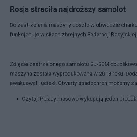
Rosja straciła najdroższy samolot
Do zestrzelenia maszyny doszło w obwodzie charko
funkcjonuje w siłach zbrojnych Federacji Rosyjskiej
Zdjęcie zestrzelonego samolotu Su-30M opublikował u
maszyna została wyprodukowana w 2018 roku. Dodał 
ewakuował i uciekł. Otwarty spadochron możemy z
Czytaj:
Polacy masowo wykupują jeden produkt