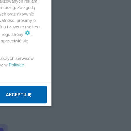
alizowanych reklam,
50-
ie usług. Za zgodą
ych oraz aktywnie
watność, prosimy o
wolna i zawsze możesz
m rogu strony
.
sprzeciwić się
 naszych serwisów
esz w
Polityce
AKCEPTUJĘ