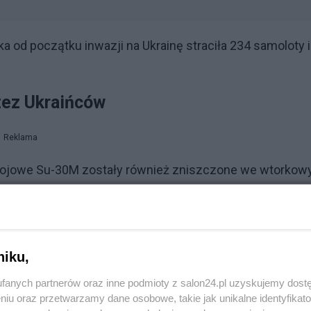
a od początku inwazji na Ukrainę straciła 234 samoloty i
zez Ukraińców
Reklama
y bojowe Su-30M zostały również zniszczone we wtorko
owanym Krymie.
bs wynika, że na lotnisku Saki kilka godzin przez atakiem
ażnie myśliwce Su-30SM i samoloty zwiadowcze Su-24MR
niku,
lka śmigłowców – mówił wówczas rzecznik sił powietrzny
fanych partnerów oraz inne podmioty z salon24.pl uzyskujemy dost
niu oraz przetwarzamy dane osobowe, takie jak unikalne identyfikat