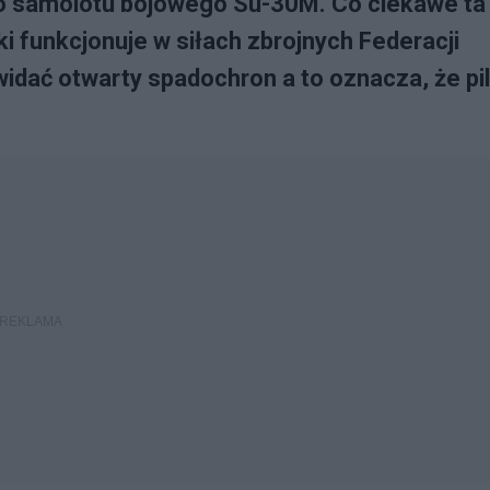
go samolotu bojowego Su-30M. Co ciekawe ta
 funkcjonuje w siłach zbrojnych Federacji
widać otwarty spadochron a to oznacza, że pi