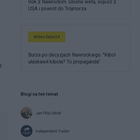
Rok z Nawrockim. Głośne weta, sojusz z
USA i powrót do Trójmorza
Wideo Salon24
Burza po decyzjach Nawrockiego. "Kibol
ułaskawił kibola? To propaganda"
e
Blogi na ten temat
Jan Filip Libicki
Independent Trader