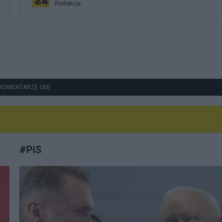
Redakcja
KOMENTARZE (30)
#
PiS