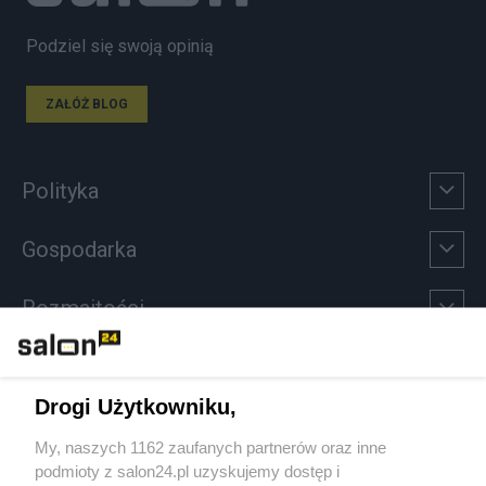
Podziel się swoją opinią
ZAŁÓŻ BLOG
Polityka
Gospodarka
Rozmaitości
Technologie
Drogi Użytkowniku,
Sport
My, naszych 1162 zaufanych partnerów oraz inne
podmioty z salon24.pl uzyskujemy dostęp i
Społeczeństwo