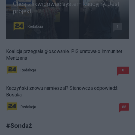
Chcą zlikwidować system kaucyjny. Jest
projekt
Redakcja
1
Koalicja przegrała głosowanie. PiS uratowało immunitet
Mentzena
Redakcja
101
Kaczyński znowu namieszał? Stanowcza odpowiedź
Bosaka
Redakcja
88
#
Sondaż