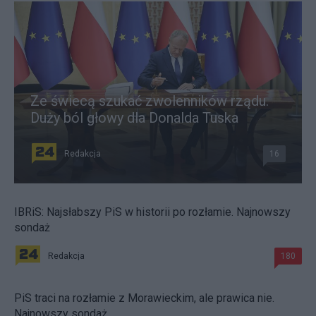
Ze świecą szukać zwolenników rządu.
Duży ból głowy dla Donalda Tuska
Redakcja
16
IBRiS: Najsłabszy PiS w historii po rozłamie. Najnowszy
sondaż
Redakcja
180
PiS traci na rozłamie z Morawieckim, ale prawica nie.
Najnowszy sondaż