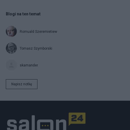
Blogi na ten temat
Romuald Szeremietiew
Tomasz Szymborski
skamander
Napisz notkę