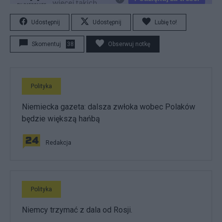
Udostępnij
Udostępnij
Lubię to!
Skomentuj
38
Obserwuj notkę
Polityka
Niemiecka gazeta: dalsza zwłoka wobec Polaków
będzie większą hańbą
Redakcja
Polityka
Niemcy trzymać z dala od Rosji.