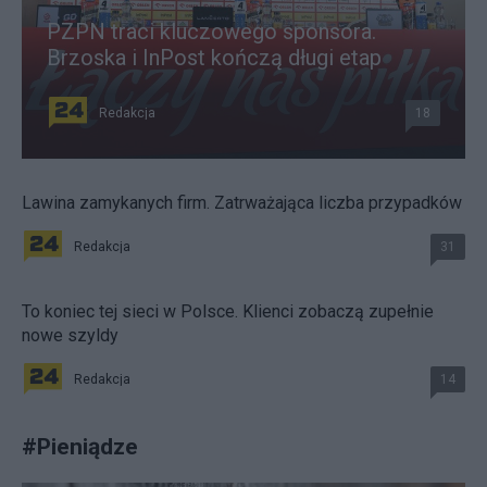
PZPN traci kluczowego sponsora.
Brzoska i InPost kończą długi etap
Redakcja
18
Lawina zamykanych firm. Zatrważająca liczba przypadków
Redakcja
31
To koniec tej sieci w Polsce. Klienci zobaczą zupełnie
nowe szyldy
Redakcja
14
#
Pieniądze