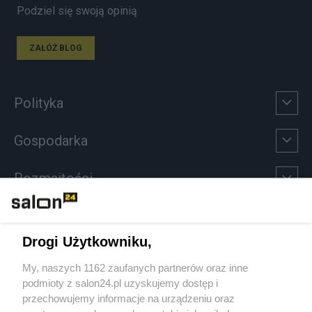
Podziel się swoją opinią
ZAŁÓŻ BLOG
Polityka
Gospodarka
Rozmaitości
Technologie
Drogi Użytkowniku,
Sport
My, naszych 1162 zaufanych partnerów oraz inne
podmioty z salon24.pl uzyskujemy dostęp i
Społeczeństwo
przechowujemy informacje na urządzeniu oraz