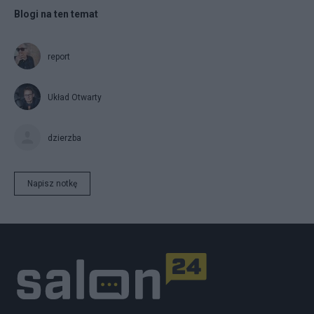
Blogi na ten temat
report
Układ Otwarty
dzierzba
Napisz notkę