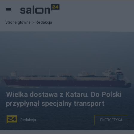
Strona główna
Redakcja
Wielka dostawa z Kataru. Do Polski
przypłynął specjalny transport
Redakcja
ENERGETYKA
Gazowiec Al Shamal dotarł do portu w Świnoujściu.