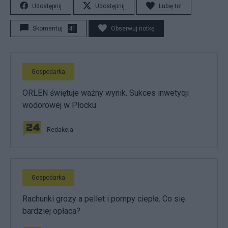
Udostępnij
Udostępnij
Lubię to!
Skomentuj
41
Obserwuj notkę
Gospodarka
ORLEN świętuje ważny wynik. Sukces inwetycji
wodorowej w Płocku
Redakcja
Gospodarka
Rachunki grozy a pellet i pompy ciepła. Co się
bardziej opłaca?