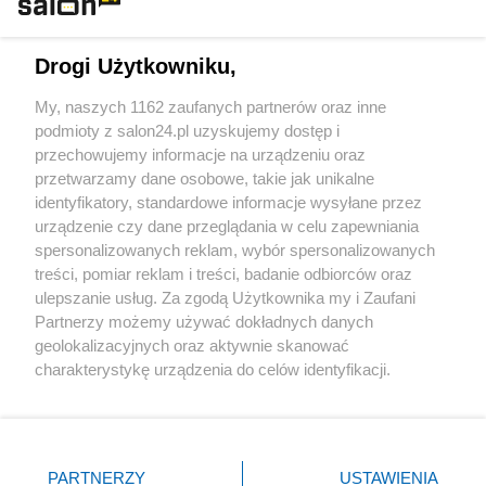
Technologie
Drogi Użytkowniku,
Sport
My, naszych 1162 zaufanych partnerów oraz inne
podmioty z salon24.pl uzyskujemy dostęp i
Społeczeństwo
przechowujemy informacje na urządzeniu oraz
przetwarzamy dane osobowe, takie jak unikalne
Kultura
identyfikatory, standardowe informacje wysyłane przez
urządzenie czy dane przeglądania w celu zapewniania
spersonalizowanych reklam, wybór spersonalizowanych
treści, pomiar reklam i treści, badanie odbiorców oraz
ulepszanie usług. Za zgodą Użytkownika my i Zaufani
X
Facebook
Instagram
Youtube
Partnerzy możemy używać dokładnych danych
geolokalizacyjnych oraz aktywnie skanować
charakterystykę urządzenia do celów identyfikacji.
Web Content Media sp. z o. o. © 2022
Ponieważ cenimy Twoją prywatność, prosimy o zgodę na
korzystanie z tych technologii poprzez kliknięcie
„Akceptuję”. Zgoda jest dobrowolna i zawsze możesz ją
Pomoc
O nas
Praca
Reklama
Kontakt
zmienić/wycofać klikając przycisk ustawień prywatności
PARTNERZY
USTAWIENIA