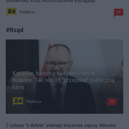
Smoleńsku liczył, których posłów wyciągnąć"
Redakcja
85
#
Rząd
Karaoke, basen z kulkami i tańce
hulańce. Tak resort "przepalał" publiczną
kasę
Redakcja
60
Z ustawy "o Airbnb" zniknęły kluczowe zapisy. Ministra