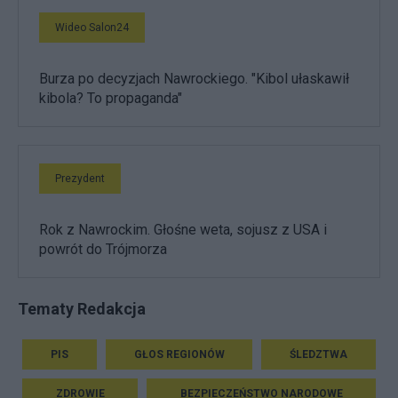
Wideo Salon24
Burza po decyzjach Nawrockiego. "Kibol ułaskawił
kibola? To propaganda"
Prezydent
Rok z Nawrockim. Głośne weta, sojusz z USA i
powrót do Trójmorza
Tematy Redakcja
PIS
GŁOS REGIONÓW
ŚLEDZTWA
ZDROWIE
BEZPIECZEŃSTWO NARODOWE