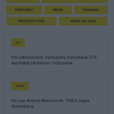
PREZYDENT
MEDIA
PIENIĄDZE
PRZESTĘPCZOŚĆ
WIDEO SALON24
PiS
PiS odkrywa karty. Demografia, mieszkania, ETS,
deportacje Ukraińców i rozliczenia
Media
Nie żyje Andrzej Morozowski. TVN24 żegna
dziennikarza