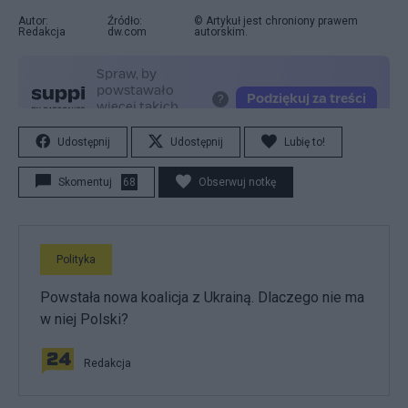
Autor:
Źródło:
© Artykuł jest chroniony prawem
Redakcja
dw.com
autorskim.
Udostępnij
Udostępnij
Lubię to!
Skomentuj
68
Obserwuj notkę
Polityka
Powstała nowa koalicja z Ukrainą. Dlaczego nie ma
w niej Polski?
Redakcja