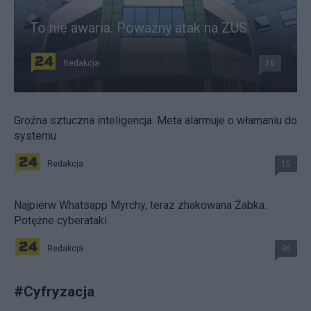
To nie awaria. Poważny atak na ZUS
Redakcja
10
Groźna sztuczna inteligencja. Meta alarmuje o włamaniu do
systemu
Redakcja
15
Najpierw Whatsapp Myrchy, teraz zhakowana Żabka.
Potężne cyberataki
Redakcja
36
#
Cyfryzacja