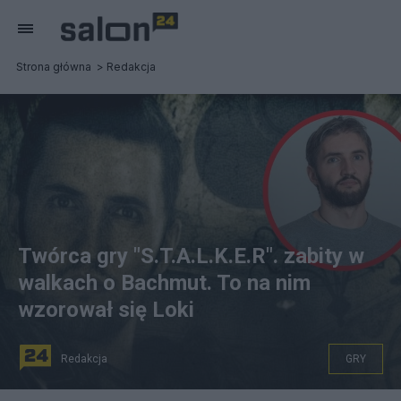
Strona główna
Redakcja
Twórca gry "S.T.A.L.K.E.R". zabity w
walkach o Bachmut. To na nim
wzorował się Loki
Redakcja
GRY
Wołodymyr Jeżow dał wygląd Lokiemu, fot. Internet.