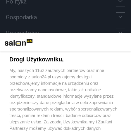
Polityka
Gospodarka
Rozmaitości
Technologie
Drogi Użytkowniku,
Sport
My, naszych 1162 zaufanych partnerów oraz inne
podmioty z salon24.pl uzyskujemy dostęp i
Społeczeństwo
przechowujemy informacje na urządzeniu oraz
przetwarzamy dane osobowe, takie jak unikalne
Kultura
identyfikatory, standardowe informacje wysyłane przez
urządzenie czy dane przeglądania w celu zapewniania
spersonalizowanych reklam, wybór spersonalizowanych
treści, pomiar reklam i treści, badanie odbiorców oraz
ulepszanie usług. Za zgodą Użytkownika my i Zaufani
X
Facebook
Instagram
Youtube
Partnerzy możemy używać dokładnych danych