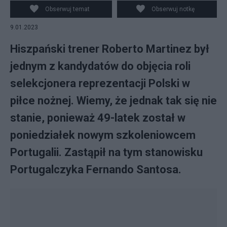
Portugalii. Źródło: Screen z Twittera
Obserwuj temat
Obserwuj notkę
9.01.2023
Hiszpański trener Roberto Martinez był
jednym z kandydatów do objęcia roli
selekcjonera reprezentacji Polski w
piłce nożnej. Wiemy, że jednak tak się nie
stanie, ponieważ 49-latek został w
poniedziałek nowym szkoleniowcem
Portugalii. Zastąpił na tym stanowisku
Portugalczyka Fernando Santosa.