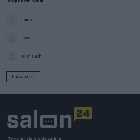
Blogi na ten temat
HareM
foros
julian olech
Napisz notkę
Podziel się swoją opinią