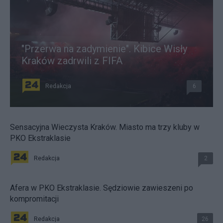
"Przerwa na zadymienie". Kibice Wisły
Kraków zadrwili z FIFA
Redakcja
6
Sensacyjna Wieczysta Kraków. Miasto ma trzy kluby w
PKO Ekstraklasie
Redakcja
2
Afera w PKO Ekstraklasie. Sędziowie zawieszeni po
kompromitacji
Redakcja
26