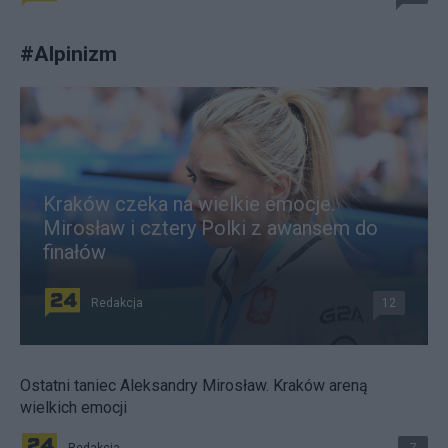
#
Alpinizm
Kraków czeka na wielkie emocje.
Mirosław i cztery Polki z awansem do
finałów
Redakcja
12
Ostatni taniec Aleksandry Mirosław. Kraków areną
wielkich emocji
Redakcja
7