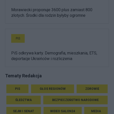
Morawiecki proponuje 3600 plus zamiast 800
złotych. Środki dla rodzin byłyby ogromne
PiS
PiS odkrywa karty. Demografia, mieszkania, ETS,
deportacje Ukraińców i rozliczenia
Tematy Redakcja
PIS
GŁOS REGIONÓW
ZDROWIE
ŚLEDZTWA
BEZPIECZEŃSTWO NARODOWE
SEJM I SENAT
WIDEO SALON24
MEDIA