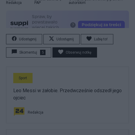
Redakcja
PAP
autorskim
Udostępnij
Udostępnij
Lubię to!
Skomentuj
5
Obserwuj notkę
Sport
Leo Messi w żałobie. Przedwcześnie odszedł jego
ojciec
Redakcja