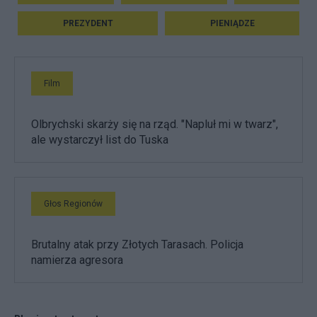
PREZYDENT
PIENIĄDZE
Film
Olbrychski skarży się na rząd. "Napluł mi w twarz",
ale wystarczył list do Tuska
Głos Regionów
Brutalny atak przy Złotych Tarasach. Policja
namierza agresora