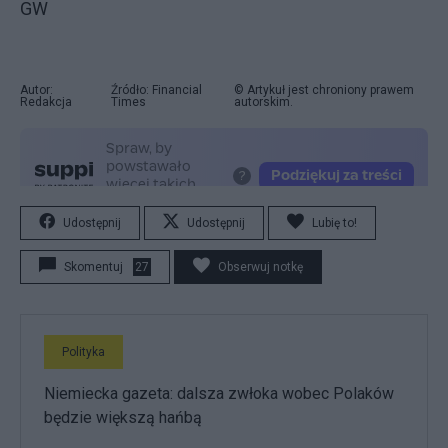
GW
Autor:
Źródło: Financial
© Artykuł jest chroniony prawem
Redakcja
Times
autorskim.
Udostępnij
Udostępnij
Lubię to!
Skomentuj
27
Obserwuj notkę
Polityka
Niemiecka gazeta: dalsza zwłoka wobec Polaków
będzie większą hańbą