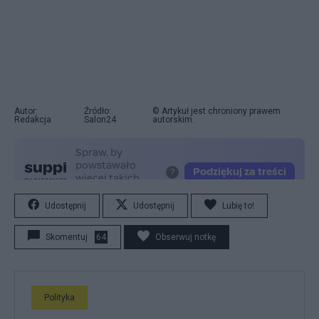
Autor:
Źródło:
© Artykuł jest chroniony prawem
Redakcja
Salon24
autorskim.
Udostępnij
Udostępnij
Lubię to!
Skomentuj
64
Obserwuj notkę
Polityka