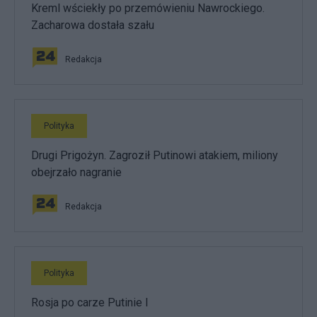
Kreml wściekły po przemówieniu Nawrockiego.
Zacharowa dostała szału
Redakcja
Polityka
Drugi Prigożyn. Zagroził Putinowi atakiem, miliony
obejrzało nagranie
Redakcja
Polityka
Rosja po carze Putinie I