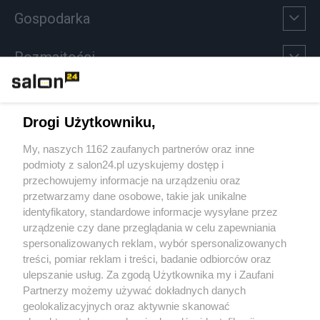
Gospodarka
Rozmaitości
Technologie
Drogi Użytkowniku,
Sport
My, naszych 1162 zaufanych partnerów oraz inne
podmioty z salon24.pl uzyskujemy dostęp i
Społeczeństwo
przechowujemy informacje na urządzeniu oraz
przetwarzamy dane osobowe, takie jak unikalne
Kultura
identyfikatory, standardowe informacje wysyłane przez
urządzenie czy dane przeglądania w celu zapewniania
spersonalizowanych reklam, wybór spersonalizowanych
treści, pomiar reklam i treści, badanie odbiorców oraz
ulepszanie usług. Za zgodą Użytkownika my i Zaufani
X
Facebook
Instagram
Youtube
Partnerzy możemy używać dokładnych danych
geolokalizacyjnych oraz aktywnie skanować