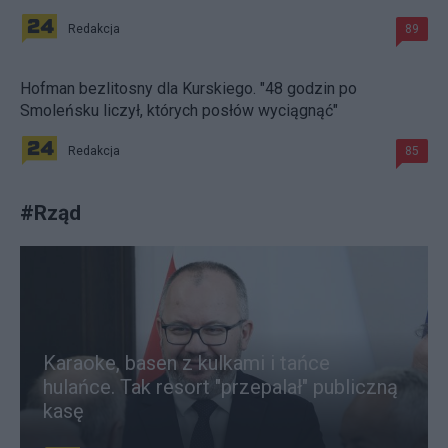
Redakcja
89
Hofman bezlitosny dla Kurskiego. "48 godzin po
Smoleńsku liczył, których posłów wyciągnąć"
Redakcja
85
#
Rząd
Karaoke, basen z kulkami i tańce
hulańce. Tak resort "przepalał" publiczną
kasę