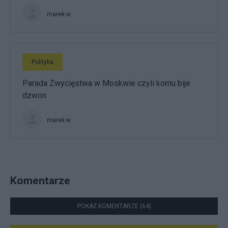
marek.w
Polityka
Parada Zwycięstwa w Moskwie czyli komu bije
dzwon
marek.w
Komentarze
POKAŻ KOMENTARZE (64)