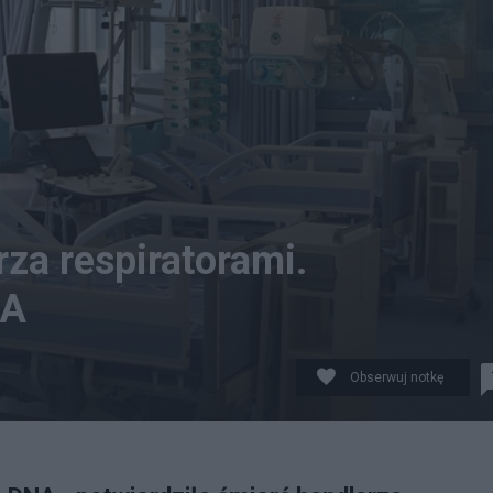
za respiratorami.
NA
Obserwuj notkę
iła śmierć handlarza respiratorami Andrzeja Izdebskiego