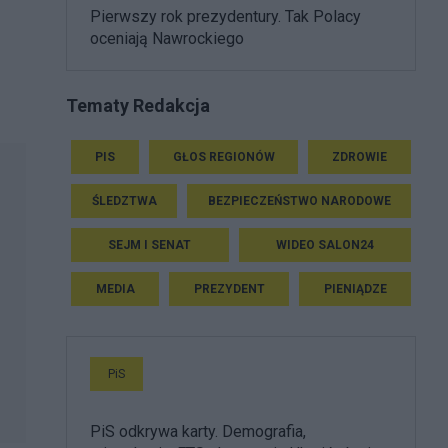
Pierwszy rok prezydentury. Tak Polacy
oceniają Nawrockiego
Tematy Redakcja
PIS
GŁOS REGIONÓW
ZDROWIE
ŚLEDZTWA
BEZPIECZEŃSTWO NARODOWE
SEJM I SENAT
WIDEO SALON24
MEDIA
PREZYDENT
PIENIĄDZE
PiS
PiS odkrywa karty. Demografia,