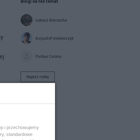
Blogi na ten temat
Łukasz Warzecha
ny
krzysztof mielewczyk
ej
Purdue Corona
Napisz notkę
w
25
ęp i przechowujemy
ory, standardowe