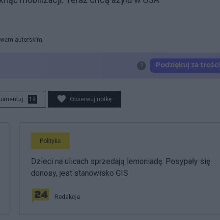
rawem autorskim.
komentuj
19
Obserwuj notkę
Polityka
Dzieci na ulicach sprzedają lemoniadę. Posypały się
donosy, jest stanowisko GIS
Redakcja