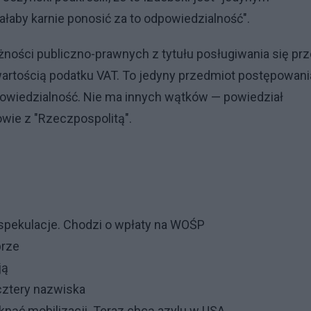
łaby karnie ponosić za to odpowiedzialność".
żności publiczno-prawnych z tytułu posługiwania się pr
 wartością podatku VAT. To jedyny przedmiot postępowania
dpowiedzialność. Nie ma innych wątków — powiedział
owie z "Rzeczpospolitą".
spekulacje. Chodzi o wpłaty na WOŚP
brze
ją
cztery nazwiska
iknąć mobilizacji. Teraz chcą azylu w USA