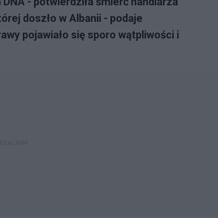
 DNA - potwierdziła śmierć handlarza
órej doszło w Albanii - podaje
awy pojawiało się sporo wątpliwości i