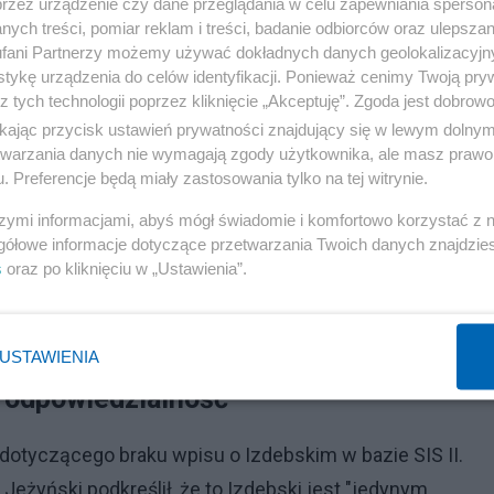
przez urządzenie czy dane przeglądania w celu zapewniania sperson
szczono tam na wniosek ABW. Wpis ten miał jednak
ych treści, pomiar reklam i treści, badanie odbiorców oraz ulepszan
fani Partnerzy możemy używać dokładnych danych geolokalizacyjn
tykę urządzenia do celów identyfikacji. Ponieważ cenimy Twoją pry
z tych technologii poprzez kliknięcie „Akceptuję”. Zgoda jest dobro
Reklama
ikając przycisk ustawień prywatności znajdujący się w lewym dolny
etwarzania danych nie wymagają zgody użytkownika, ale masz prawo 
ze żył”), ale zanim umieszczono międzynarodowy list
. Preferencje będą miały zastosowania tylko na tej witrynie.
pospolita". Tym samym, do 27 czerwca w bazie osób
szymi informacjami, abyś mógł świadomie i komfortowo korzystać z
pisu o Andrzeju Izdebskim.
gółowe informacje dotyczące przetwarzania Twoich danych znajdzi
s
oraz po kliknięciu w „Ustawienia”.
nej "luki" – 20 czerwca.
spiratorami. Prokuratura bada materiały ze śledztwa
USTAWIENIA
ć odpowiedzialność"
 dotyczącego braku wpisu o Izdebskim w bazie SIS II.
Jeżyński podkreślił, że to Izdebski jest "jedynym