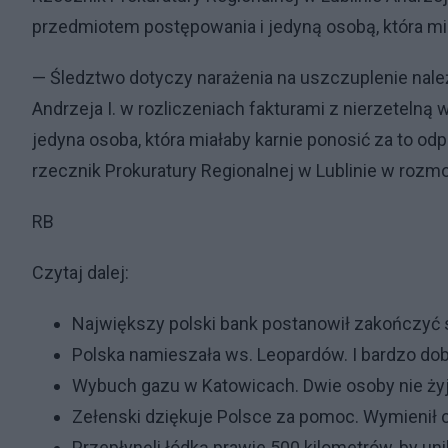
przedmiotem postępowania i jedyną osobą, która mia
— Śledztwo dotyczy narażenia na uszczuplenie nale
Andrzeja I. w rozliczeniach fakturami z nierzetelną
jedyna osoba, która miałaby karnie ponosić za to o
rzecznik Prokuratury Regionalnej w Lublinie w rozm
RB
Czytaj dalej:
Największy polski bank postanowił zakończyć 
Polska namieszała ws. Leopardów. I bardzo do
Wybuch gazu w Katowicach. Dwie osoby nie ży
Zełenski dziękuje Polsce za pomoc. Wymienił 
Przepłynęli łódką prawie 500 kilometrów, by un