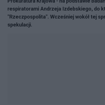
Prokuratura Krajowa - na podstawie badań
respiratorami Andrzeja Izdebskiego, do kt
"Rzeczpospolita". Wcześniej wokół tej spr
spekulacji.