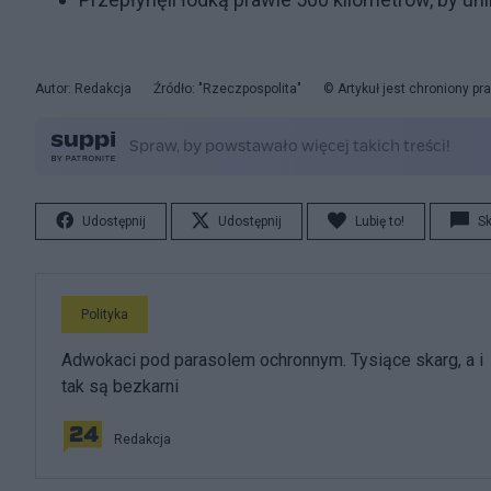
Autor: Redakcja
Źródło: "Rzeczpospolita"
© Artykuł jest chroniony p
Udostępnij
Udostępnij
Lubię to!
S
Polityka
Adwokaci pod parasolem ochronnym. Tysiące skarg, a i
tak są bezkarni
Redakcja