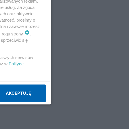
alizowanych reklam,
ie usług. Za zgodą
ych oraz aktywnie
watność, prosimy o
wolna i zawsze możesz
m rogu strony
.
sprzeciwić się
 naszych serwisów
esz w
Polityce
AKCEPTUJĘ