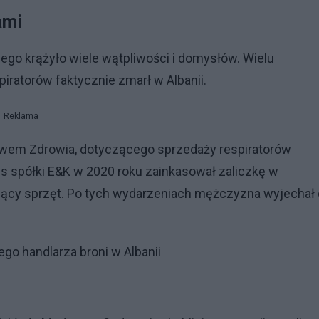
ami
ego krążyło wiele wątpliwości i domysłów. Wielu
piratorów faktycznie zmarł w Albanii.
Reklama
stwem Zdrowia, dotyczącego sprzedaży respiratorów
s spółki E&K w 2020 roku zainkasował zaliczkę w
ający sprzęt. Po tych wydarzeniach mężczyzna wyjechał
go handlarza broni w Albanii