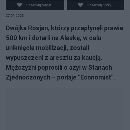
poprosiło o Azyl w USA. (fot. Flickr)
Obserwuj temat
Obserwuj notkę
27.01.2023
Dwójka Rosjan, którzy przepłynęli prawie
500 km i dotarli na Alaskę, w celu
uniknięcia mobilizacji, zostali
wypuszczeni z aresztu za kaucją.
Mężczyźni poprosili o azyl w Stanach
Zjednoczonych – podaje "Economist".