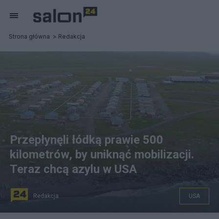
Strona główna
Redakcja
Przepłynęli łódką prawie 500
kilometrów, by uniknąć mobilizacji.
Teraz chcą azylu w USA
Redakcja
USA
Dwóch Rosjan, którzy uciekli łódką z Czukotki na Alaskę,