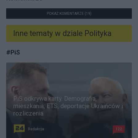
POKAŻ KOMENTARZE (19)
Inne tematy w dziale
Polityka
#
PiS
PiS odkrywa karty. Demografia,
mieszkania, ETS, deportacje Ukraińców i
rozliczenia
Redakcja
122