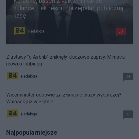
Karaoke, basen z kulkami i tańce
hulańce. Tak resort "przepalał" publiczną
kasę
Redakcja
58
Z ustawy "o Airbnb" zniknęły kluczowe zapisy. Ministra
mówi o lobbingu
Redakcja
34
Wiceminister odpowie za złamanie ciszy wyborczej?
Wniosek już w Sejmie
Redakcja
37
Najpopularniejsze