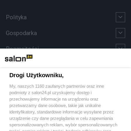
Polityka
Gospodarka
Rozmaitości
Technologie
Drogi Użytkowniku,
Sport
My, naszych 1160 zaufanych partnerów oraz inne
podmioty z salon24.pl uzyskujemy dostęp i
Społeczeństwo
przechowujemy informacje na urządzeniu oraz
przetwarzamy dane osobowe, takie jak unikalne
Kultura
identyfikatory, standardowe informacje wysyłane przez
urządzenie czy dane przeglądania w celu zapewniania
spersonalizowanych reklam, wybór spersonalizowanych