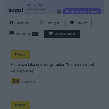
Udostępnij
Udostępnij
Lubię to!
Skomentuj
137
Obserwuj notkę
Polityka
Pierwsza taka deklaracja Tuska. "Giertych nie jest
świętą krową"
Redakcja
Polityka