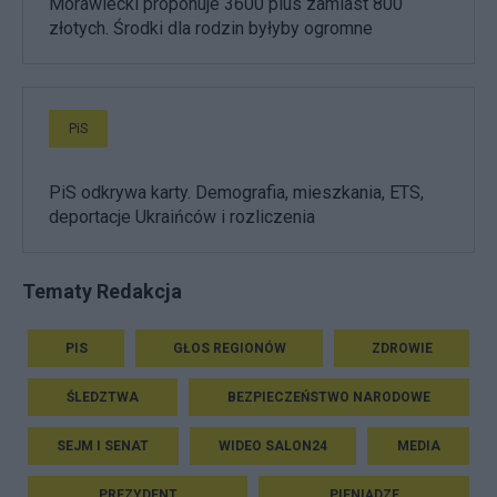
Morawiecki proponuje 3600 plus zamiast 800
złotych. Środki dla rodzin byłyby ogromne
PiS
PiS odkrywa karty. Demografia, mieszkania, ETS,
deportacje Ukraińców i rozliczenia
Tematy Redakcja
PIS
GŁOS REGIONÓW
ZDROWIE
ŚLEDZTWA
BEZPIECZEŃSTWO NARODOWE
SEJM I SENAT
WIDEO SALON24
MEDIA
PREZYDENT
PIENIĄDZE