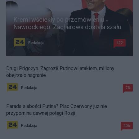
Kreml wściekły po przemówieniu
Nawrockiego. Zacharowa dostała szału
Redakcja
422
Drugi Prigożyn. Zagroził Putinowi atakiem, miliony
obejrzało nagranie
Redakcja
78
Parada słabości Putina? Plac Czerwony już nie
przypomina dawnej potęgi Rosji
Redakcja
206