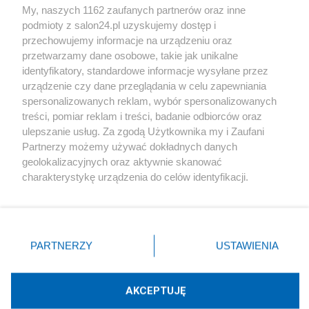
My, naszych 1162 zaufanych partnerów oraz inne
podmioty z salon24.pl uzyskujemy dostęp i
Społeczeństwo
przechowujemy informacje na urządzeniu oraz
przetwarzamy dane osobowe, takie jak unikalne
Kultura
identyfikatory, standardowe informacje wysyłane przez
urządzenie czy dane przeglądania w celu zapewniania
spersonalizowanych reklam, wybór spersonalizowanych
treści, pomiar reklam i treści, badanie odbiorców oraz
ulepszanie usług. Za zgodą Użytkownika my i Zaufani
X
Facebook
Instagram
Youtube
Partnerzy możemy używać dokładnych danych
geolokalizacyjnych oraz aktywnie skanować
charakterystykę urządzenia do celów identyfikacji.
Web Content Media sp. z o. o. © 2022
Ponieważ cenimy Twoją prywatność, prosimy o zgodę na
korzystanie z tych technologii poprzez kliknięcie
„Akceptuję”. Zgoda jest dobrowolna i zawsze możesz ją
Pomoc
O nas
Praca
Reklama
Kontakt
zmienić/wycofać klikając przycisk ustawień prywatności
PARTNERZY
USTAWIENIA
znajdujący się w lewym dolnym rogu strony
. Niektóre
rodzaje przetwarzania danych nie wymagają zgody
użytkownika, ale masz prawo sprzeciwić się takiemu
AKCEPTUJĘ
przetwarzaniu. Preferencje będą miały zastosowania tylko