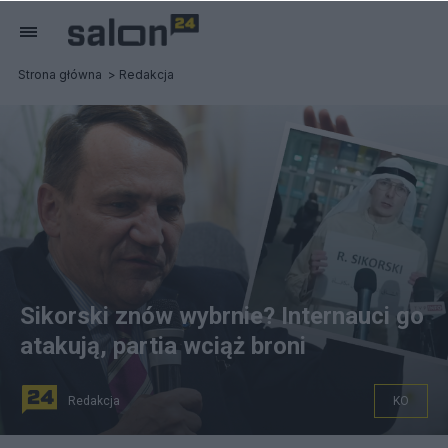
Strona główna
Redakcja
Sikorski znów wybrnie? Internauci go
atakują, partia wciąż broni
Redakcja
KO
Afera z pieniędzmi od Arabów dla Sikorskiego. Źródło: