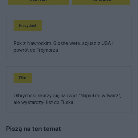
Prezydent
Rok z Nawrockim. Głośne weta, sojusz z USA i
powrót do Trójmorza
Film
Olbrychski skarży się na rząd. "Napluł mi w twarz",
ale wystarczył list do Tuska
Piszą na ten temat