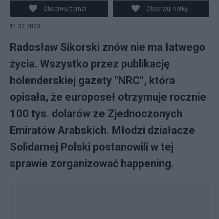
PAP/Andrzej Lange, Twitter/@SolidarnaPL
Obserwuj temat
Obserwuj notkę
11.02.2023
Radosław Sikorski znów nie ma łatwego
życia. Wszystko przez publikację
holenderskiej gazety "NRC", która
opisała, że europoseł otrzymuje rocznie
100 tys. dolarów ze Zjednoczonych
Emiratów Arabskich. Młodzi działacze
Solidarnej Polski postanowili w tej
sprawie zorganizować happening.