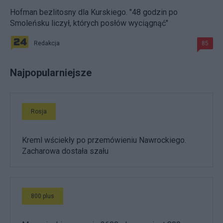
Hofman bezlitosny dla Kurskiego. "48 godzin po
Smoleńsku liczył, których posłów wyciągnąć"
Redakcja
85
Najpopularniejsze
Rosja
Kreml wściekły po przemówieniu Nawrockiego.
Zacharowa dostała szału
800 plus