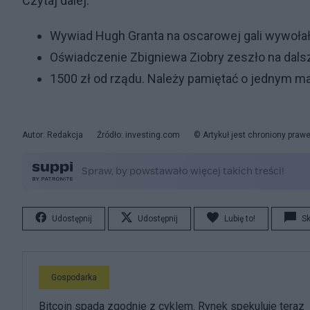
Czytaj dalej:
Wywiad Hugh Granta na oscarowej gali wywołał o
Oświadczenie Zbigniewa Ziobry zeszło na dalsz
1500 zł od rządu. Należy pamiętać o jednym 
Autor: Redakcja
Źródło: investing.com
© Artykuł jest chroniony praw
Udostępnij
Udostępnij
Lubię to!
S
Gospodarka
Bitcoin spada zgodnie z cyklem. Rynek spekuluje teraz