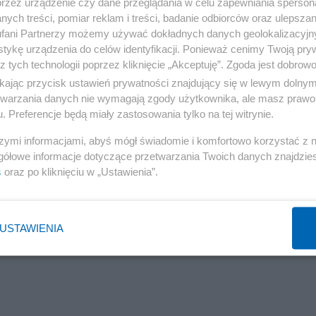
przez urządzenie czy dane przeglądania w celu zapewniania sperson
ych treści, pomiar reklam i treści, badanie odbiorców oraz ulepszan
fani Partnerzy możemy używać dokładnych danych geolokalizacyjn
tykę urządzenia do celów identyfikacji. Ponieważ cenimy Twoją pry
z tych technologii poprzez kliknięcie „Akceptuję”. Zgoda jest dobro
ikając przycisk ustawień prywatności znajdujący się w lewym dolny
 Federalnej Korporacji Gwarantowania Depozytów
etwarzania danych nie wymagają zgody użytkownika, ale masz prawo 
. Preferencje będą miały zastosowania tylko na tej witrynie.
ryptowalut ponownie przekroczyła 1 bilion dolarów.
szymi informacjami, abyś mógł świadomie i komfortowo korzystać z
reum notowały duże wzrosty, odpowiednio: ponad 9 proc. 
gółowe informacje dotyczące przetwarzania Twoich danych znajdzi
s
oraz po kliknięciu w „Ustawienia”.
ł również stablecoin USD Coin emitowany przez Circle.
wanych w Silicon Valley Bank, co znacznie przekracza
USTAWIENIA