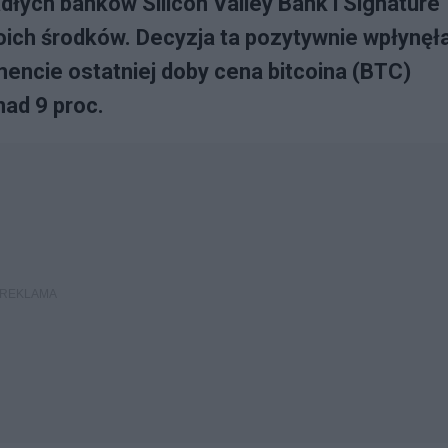
adłych banków Silicon Valley Bank i Signature
ich środków. Decyzja ta pozytywnie wpłynęł
ncie ostatniej doby cena bitcoina (BTC)
nad 9 proc.