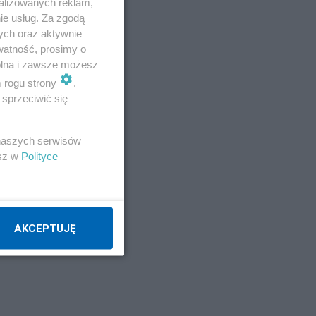
alizowanych reklam,
ie usług. Za zgodą
ych oraz aktywnie
watność, prosimy o
wolna i zawsze możesz
m rogu strony
.
sprzeciwić się
 naszych serwisów
i
esz w
Polityce
AKCEPTUJĘ