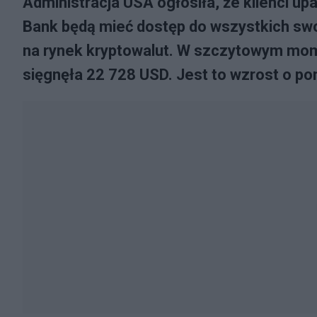
Administracja USA ogłosiła, że klienci up
Bank będą mieć dostęp do wszystkich swo
na rynek kryptowalut. W szczytowym mome
sięgnęła 22 728 USD. Jest to wzrost o po