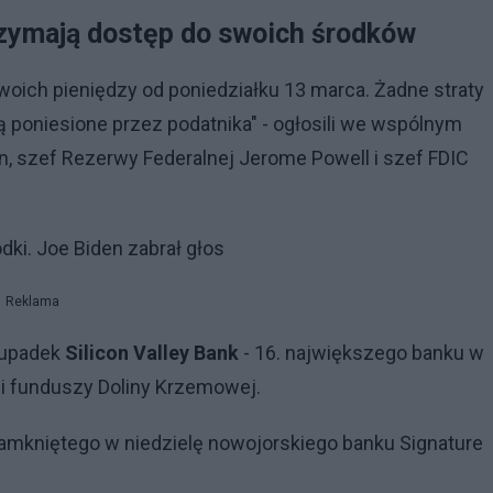
otrzymają dostęp do swoich środków
oich pieniędzy od poniedziałku 13 marca. Żadne straty
ną poniesione przez podatnika" - ogłosili we wspólnym
n, szef Rezerwy Federalnej Jerome Powell i szef FDIC
odki. Joe Biden zabrał głos
Reklama
y upadek
Silicon Valley Bank
- 16. największego banku w
i funduszy Doliny Krzemowej.
mkniętego w niedzielę nowojorskiego banku Signature