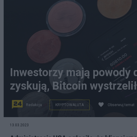
Inwestorzy mają powody d
zyskują, Bitcoin wystrzelił
Redakcja
KRYPTOWALUTA
Obserwuj temat
Kryptowaluty zyskują po decyzji administracji USA.
13.03.2023