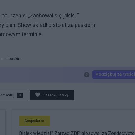
burzenie. „Zachował się jak k...”
y plan. Show skradł pistolet za paskiem
marcowym terminie
em autorskim.
komentuj
3
Obserwuj notkę
Gospodarka
Białek wiedział? Zarząd ZBP głosował za Zondacrypto