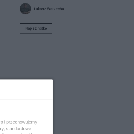
Łukasz Warzecha
Napisz notkę
ęp i przechowujemy
ory, standardowe