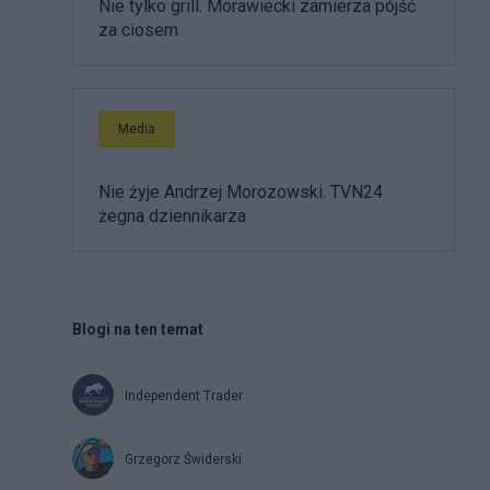
Nie tylko grill. Morawiecki zamierza pójść
za ciosem
Media
Nie żyje Andrzej Morozowski. TVN24
żegna dziennikarza
Blogi na ten temat
Independent Trader
Grzegorz Świderski