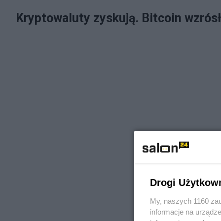
Kryptowaluty zyskują. Bitcoin wzrós
Drogi Użytkow
My, naszych 1160 zau
informacje na urządze