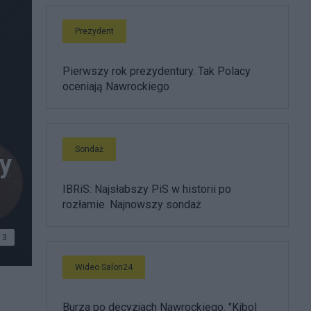
Prezydent
Pierwszy rok prezydentury. Tak Polacy
oceniają Nawrockiego
Sondaż
y
IBRiS: Najsłabszy PiS w historii po
rozłamie. Najnowszy sondaż
3
Wideo Salon24
Burza po decyzjach Nawrockiego. "Kibol