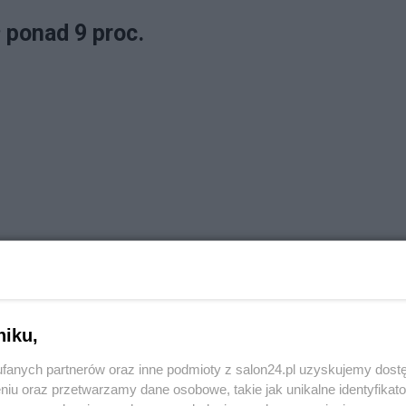
ł ponad 9 proc.
niku,
fanych partnerów oraz inne podmioty z salon24.pl uzyskujemy dost
niu oraz przetwarzamy dane osobowe, takie jak unikalne identyfikat