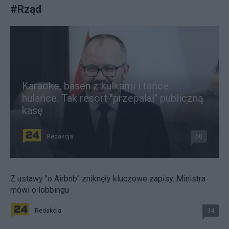
#
Rząd
Karaoke, basen z kulkami i tańce
hulańce. Tak resort "przepalał" publiczną
kasę
Redakcja
50
Z ustawy "o Airbnb" zniknęły kluczowe zapisy. Ministra
mówi o lobbingu
Redakcja
34