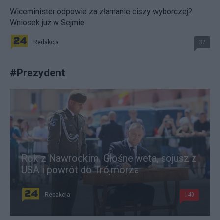
Wiceminister odpowie za złamanie ciszy wyborczej?
Wniosek już w Sejmie
Redakcja
37
#
Prezydent
Rok z Nawrockim. Głośne weta, sojusz z
USA i powrót do Trójmorza
Redakcja
140