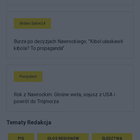
Wideo Salon24
Burza po decyzjach Nawrockiego. "Kibol ułaskawił
kibola? To propaganda"
Prezydent
Rok z Nawrockim. Głośne weta, sojusz z USA i
powrót do Trójmorza
Tematy Redakcja
PIS
GŁOS REGIONÓW
ŚLEDZTWA