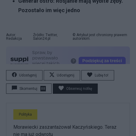
Generał ostro: Rosjanie mają wybite zęby.
Pozostało im więc jedno
Autor:
Źródło: Twitter,
© Artykuł jest chroniony prawem
Redakcja
Salon24.pl
autorskim.
Udostępnij
Udostępnij
Lubię to!
Skomentuj
88
Obserwuj notkę
Polityka
Morawiecki zaszantażował Kaczyńskiego. Teraz
nie ma już odwrotu