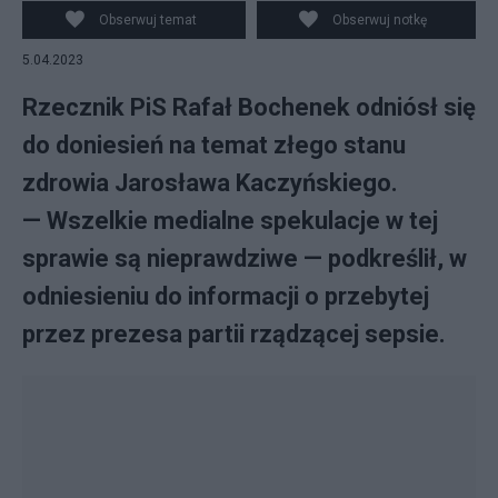
na temat stanu zdrowia Jarosława Kaczyńskiego. (fot.
Obserwuj temat
Obserwuj notkę
PAP)
5.04.2023
Rzecznik PiS Rafał Bochenek odniósł się
do doniesień na temat złego stanu
zdrowia Jarosława Kaczyńskiego.
— Wszelkie medialne spekulacje w tej
sprawie są nieprawdziwe — podkreślił, w
odniesieniu do informacji o przebytej
przez prezesa partii rządzącej sepsie.