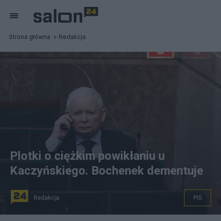
Strona główna
Redakcja
Plotki o ciężkim powikłaniu u
Kaczyńskiego. Bochenek dementuje
Redakcja
PIS
Rzecznik PiS Rafał Bochenek skomentował doniesienia