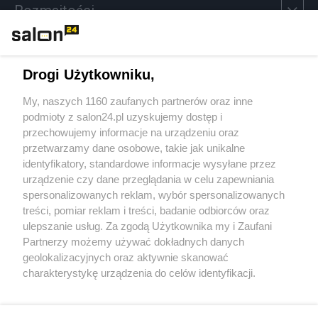
Rozmaitości
Technologie
Drogi Użytkowniku,
Sport
My, naszych 1160 zaufanych partnerów oraz inne
podmioty z salon24.pl uzyskujemy dostęp i
Społeczeństwo
przechowujemy informacje na urządzeniu oraz
przetwarzamy dane osobowe, takie jak unikalne
Kultura
identyfikatory, standardowe informacje wysyłane przez
urządzenie czy dane przeglądania w celu zapewniania
spersonalizowanych reklam, wybór spersonalizowanych
treści, pomiar reklam i treści, badanie odbiorców oraz
ulepszanie usług. Za zgodą Użytkownika my i Zaufani
X
Facebook
Instagram
Youtube
Partnerzy możemy używać dokładnych danych
geolokalizacyjnych oraz aktywnie skanować
charakterystykę urządzenia do celów identyfikacji.
Web Content Media sp. z o. o. © 2022
Ponieważ cenimy Twoją prywatność, prosimy o zgodę na
korzystanie z tych technologii poprzez kliknięcie