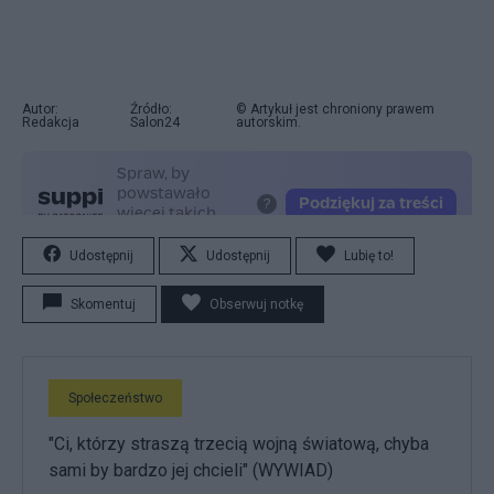
Autor:
Źródło:
© Artykuł jest chroniony prawem
Redakcja
Salon24
autorskim.
Udostępnij
Udostępnij
Lubię to!
Skomentuj
Obserwuj notkę
Społeczeństwo
"Ci, którzy straszą trzecią wojną światową, chyba
sami by bardzo jej chcieli" (WYWIAD)