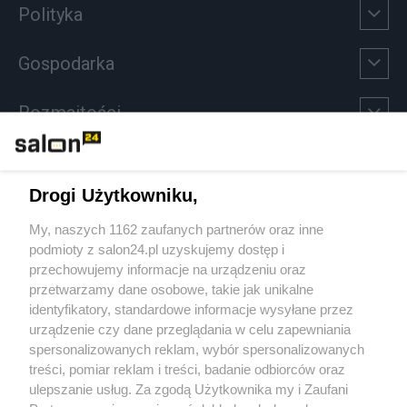
Polityka
Gospodarka
Rozmaitości
Technologie
Drogi Użytkowniku,
Sport
My, naszych 1162 zaufanych partnerów oraz inne
podmioty z salon24.pl uzyskujemy dostęp i
Społeczeństwo
przechowujemy informacje na urządzeniu oraz
przetwarzamy dane osobowe, takie jak unikalne
Kultura
identyfikatory, standardowe informacje wysyłane przez
urządzenie czy dane przeglądania w celu zapewniania
spersonalizowanych reklam, wybór spersonalizowanych
treści, pomiar reklam i treści, badanie odbiorców oraz
ulepszanie usług. Za zgodą Użytkownika my i Zaufani
X
Facebook
Instagram
Youtube