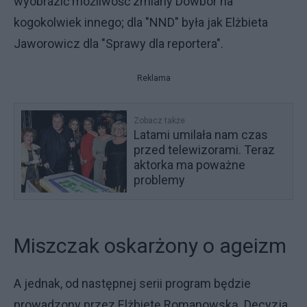
wyobrazić możliwość zmiany Dowbor na
kogokolwiek innego; dla "NND" była jak Elżbieta
Jaworowicz dla "Sprawy dla reportera".
Reklama
Zobacz także
Latami umilała nam czas
przed telewizorami. Teraz
aktorka ma poważne
problemy
Miszczak oskarżony o ageizm
A jednak, od następnej serii program będzie
prowadzony przez Elżbietę Romanowską. Decyzja