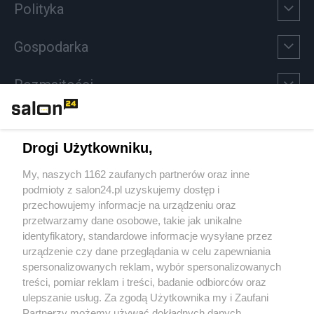
Polityka
Gospodarka
Rozmaitości
Technologie
Drogi Użytkowniku,
Sport
My, naszych 1162 zaufanych partnerów oraz inne
podmioty z salon24.pl uzyskujemy dostęp i
Społeczeństwo
przechowujemy informacje na urządzeniu oraz
przetwarzamy dane osobowe, takie jak unikalne
Kultura
identyfikatory, standardowe informacje wysyłane przez
urządzenie czy dane przeglądania w celu zapewniania
spersonalizowanych reklam, wybór spersonalizowanych
treści, pomiar reklam i treści, badanie odbiorców oraz
ulepszanie usług. Za zgodą Użytkownika my i Zaufani
X
Facebook
Instagram
Youtube
Partnerzy możemy używać dokładnych danych