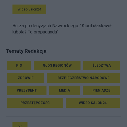
Wideo Salon24
Burza po decyzjach Nawrockiego. "Kibol ułaskawił
kibola? To propaganda"
Tematy Redakcja
PIS
GŁOS REGIONÓW
ŚLEDZTWA
ZDROWIE
BEZPIECZEŃSTWO NARODOWE
PREZYDENT
MEDIA
PIENIĄDZE
PRZESTĘPCZOŚĆ
WIDEO SALON24
PiS