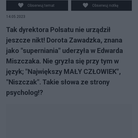
Dowbor. Fot. FOTON/PAP, commons.wikimedia.org)
Obserwuj temat
Obserwuj notkę
14.05.2023
Tak dyrektora Polsatu nie urządził
jeszcze nikt! Dorota Zawadzka, znana
jako "superniania" uderzyła w Edwarda
Miszczaka. Nie gryzła się przy tym w
język; "Największy MAŁY CZŁOWIEK",
"Niszczak". Takie słowa ze strony
psycholog!?