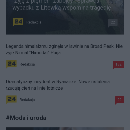
"Żyję z piętnem zabójcy". Sprawca
wypadku z Litewką wspomina tragedię
Redakcja
22
Legenda himalaizmu zginęła w lawinie na Broad Peak. Nie
żyje Nirmal "Nimsdai” Purja
Redakcja
132
Dramatyczny incydent w Ryanairze. Nowe ustalenia
rzucają cień na linie lotnicze
Redakcja
29
#
Moda i uroda