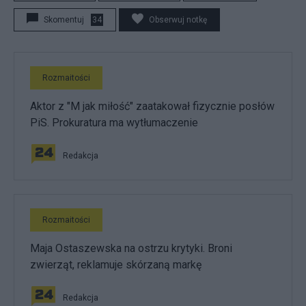
Skomentuj
34
Obserwuj notkę
Rozmaitości
Aktor z "M jak miłość" zaatakował fizycznie posłów
PiS. Prokuratura ma wytłumaczenie
Redakcja
Rozmaitości
Maja Ostaszewska na ostrzu krytyki. Broni
zwierząt, reklamuje skórzaną markę
Redakcja