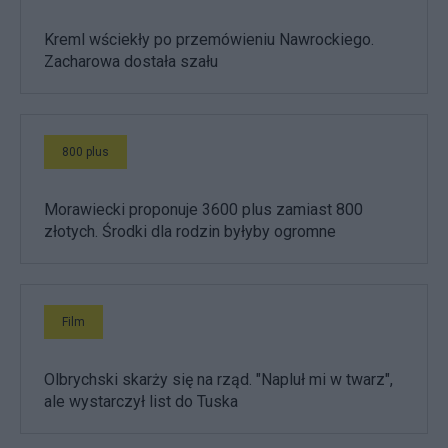
Kreml wściekły po przemówieniu Nawrockiego.
Zacharowa dostała szału
800 plus
Morawiecki proponuje 3600 plus zamiast 800
złotych. Środki dla rodzin byłyby ogromne
Film
Olbrychski skarży się na rząd. "Napluł mi w twarz",
ale wystarczył list do Tuska