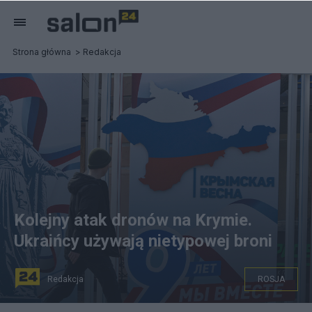
Strona główna
Redakcja
Kolejny atak dronów na Krymie.
Ukraińcy używają nietypowej broni
Redakcja
ROSJA
Mężczyzna przechodzący obok baneru z okazji 9