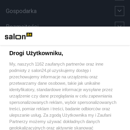
Gospodarka
Rozmaitości
Technologie
Drogi Użytkowniku,
Sport
My, naszych 1162 zaufanych partnerów oraz inne
podmioty z salon24.pl uzyskujemy dostęp i
Społeczeństwo
przechowujemy informacje na urządzeniu oraz
przetwarzamy dane osobowe, takie jak unikalne
Kultura
identyfikatory, standardowe informacje wysyłane przez
urządzenie czy dane przeglądania w celu zapewniania
spersonalizowanych reklam, wybór spersonalizowanych
treści, pomiar reklam i treści, badanie odbiorców oraz
ulepszanie usług. Za zgodą Użytkownika my i Zaufani
X
Facebook
Instagram
Youtube
Partnerzy możemy używać dokładnych danych
geolokalizacyjnych oraz aktywnie skanować