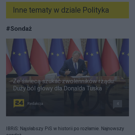
Inne tematy w dziale
Polityka
#
Sondaż
Ze świecą szukać zwolenników rządu.
Duży ból głowy dla Donalda Tuska
Redakcja
4
IBRiS: Najsłabszy PiS w historii po rozłamie. Najnowszy