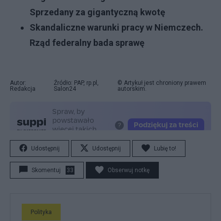
Sprzedany za gigantyczną kwotę
Skandaliczne warunki pracy w Niemczech.
Rząd federalny bada sprawę
Autor:
Źródło: PAP, rp.pl,
© Artykuł jest chroniony prawem
Redakcja
Salon24
autorskim.
Udostępnij
Udostępnij
Lubię to!
Skomentuj
33
Obserwuj notkę
Polityka