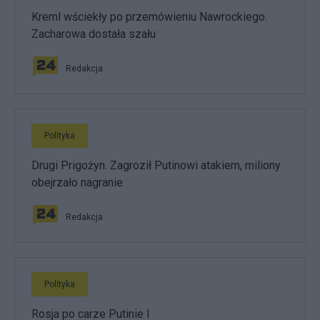
Kreml wściekły po przemówieniu Nawrockiego.
Zacharowa dostała szału
Redakcja
Polityka
Drugi Prigożyn. Zagroził Putinowi atakiem, miliony
obejrzało nagranie
Redakcja
Polityka
Rosja po carze Putinie I