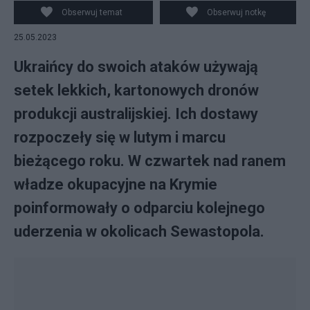
rocznicy aneksji Krymu przez Rosję / źródło:
Obserwuj temat
Obserwuj notkę
PAP/EPA/STRINGER
25.05.2023
Ukraińcy do swoich ataków używają
setek lekkich, kartonowych dronów
produkcji australijskiej. Ich dostawy
rozpoczeły się w lutym i marcu
bieżącego roku. W czwartek nad ranem
władze okupacyjne na Krymie
poinformowały o odparciu kolejnego
uderzenia w okolicach Sewastopola.