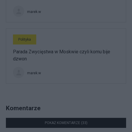
marek.w
Polityka
Parada Zwycięstwa w Moskwie czyli komu bije
dzwon
marek.w
Komentarze
POKAŻ KOMENTARZE (33)