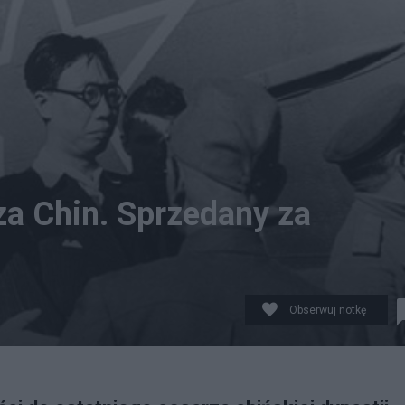
za Chin. Sprzedany za
Obserwuj notkę
na Publiczna