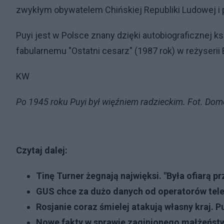
zwykłym obywatelem Chińskiej Republiki Ludowej i p
Puyi jest w Polsce znany dzięki autobiograficznej k
fabularnemu "Ostatni cesarz" (1987 rok) w reżyserii
KW
Po 1945 roku Puyi był więźniem radzieckim. Fot. Do
Czytaj dalej:
Tinę Turner żegnają najwięksi. "Była ofiarą
GUS chce za dużo danych od operatorów tele
Rosjanie coraz śmielej atakują własny kraj. 
Nowe fakty w sprawie zaginionego małżeństw