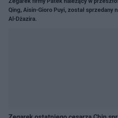
Zegarek firmy Patek należący w przeszłoś
Qing, Aisin-Gioro Puyi, został sprzedany 
Al-Dżazira.
Zegarek ostatniego cesarza Chin spr