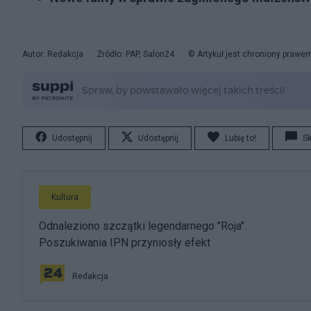
Autor: Redakcja
Źródło: PAP, Salon24
© Artykuł jest chroniony prawe
Udostępnij
Udostępnij
Lubię to!
S
Kultura
Odnaleziono szczątki legendarnego "Roja".
Poszukiwania IPN przyniosły efekt
Redakcja