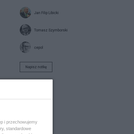
Jan Filip Libicki
Tomasz Szymborski
cepol
Napisz notkę
ęp i przechowujemy
ory, standardowe