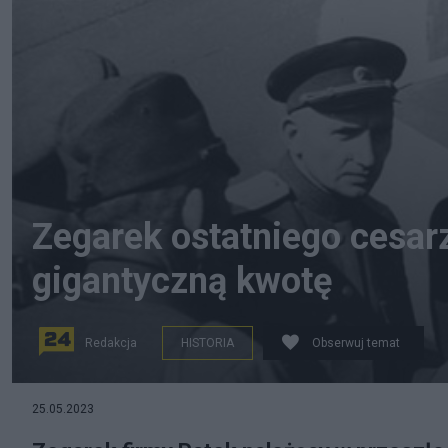
Zegarek ostatniego cesar
gigantyczną kwotę
Redakcja
HISTORIA
Obserwuj temat
Po 1945 roku Puyi był więźniem radzieckim. Fot. Dome
25.05.2023