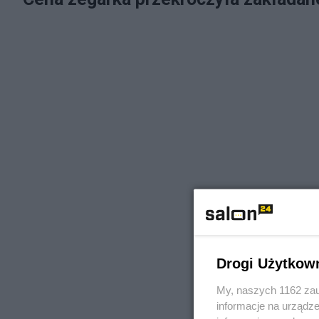
Drogi Użytkow
My, naszych 1162 zau
informacje na urządze