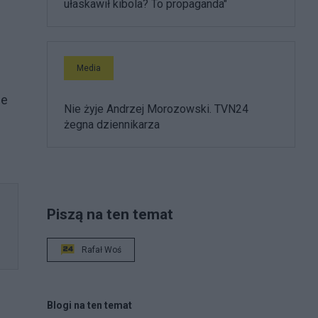
ułaskawił kibola? To propaganda"
Media
ie
Nie żyje Andrzej Morozowski. TVN24
żegna dziennikarza
Piszą na ten temat
Rafał Woś
Blogi na ten temat