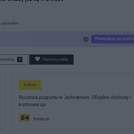
m autorskim.
komentuj
8
Obserwuj notkę
Kultura
Rocznica pogromu w Jedwabnem. Oficjalne obchody i
kontrowersje
Redakcja