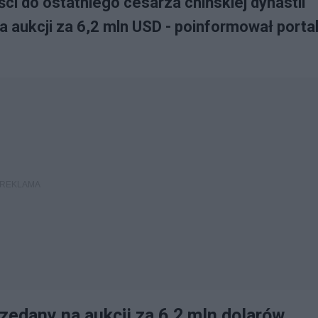
ci do ostatniego cesarza chińskiej dynastii
na aukcji za 6,2 mln USD - poinformował porta
zedany na aukcji za 6,2 mln dolarów