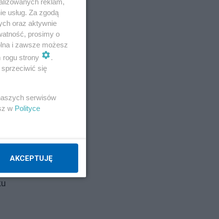
alizowanych reklam,
ie usług. Za zgodą
ych oraz aktywnie
watność, prosimy o
wolna i zawsze możesz
mas
m rogu strony
.
sprzeciwić się
rmy
 naszych serwisów
esz w
Polityce
AKCEPTUJĘ
ku