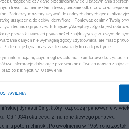
przez urządzenie czy dane przeglądania w celu zapewniania sperson
ych treści, pomiar reklam i treści, badanie odbiorców oraz ulepszan
fani Partnerzy możemy używać dokładnych danych geolokalizacyjn
tykę urządzenia do celów identyfikacji. Ponieważ cenimy Twoją pry
z tych technologii poprzez kliknięcie „Akceptuję”. Zgoda jest dobro
zekiwano, że zostanie sprzedany za ok. 3 mln USD. Tho
ikając przycisk ustawień prywatności znajdujący się w lewym dolny
lips powiedział, że był to najdrożej sprzedany cesarski
etwarzania danych nie wymagają zgody użytkownika, ale masz prawo 
. Preferencje będą miały zastosowania tylko na tej witrynie.
o ostatniego cesarza Etiopii, Hajle Syllasje I (również fi
rów. Natomiast zegarek marki Rolex, który należał do
szymi informacjami, abyś mógł świadomie i komfortowo korzystać z
gółowe informacje dotyczące przetwarzania Twoich danych znajdzi
również w 2017 roku - za 5 mln USD.
s
oraz po kliknięciu w „Ustawienia”.
USTAWIENIA
Reklama
ińskiej dynastii Qing, który rozpoczął panowanie w wie
oku. Od 1934 roku cesarz marionetkowego państwa
cki, a potem chiński. Po uwolnieniu w 1959 roku został