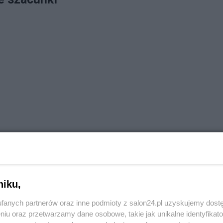
niku,
fanych partnerów oraz inne podmioty z salon24.pl uzyskujemy dost
niu oraz przetwarzamy dane osobowe, takie jak unikalne identyfikat