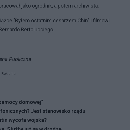
racował jako ogrodnik, a potem archiwista.
siążce "Byłem ostatnim cesarzem Chin" i filmowi
 Bernardo Bertolucciego.
mena Publiczna
Reklama
 przemocy domowej"
fonicznych? Jest stanowisko rządu
Putin wycofa wojska?
a. Służby już są w drodze