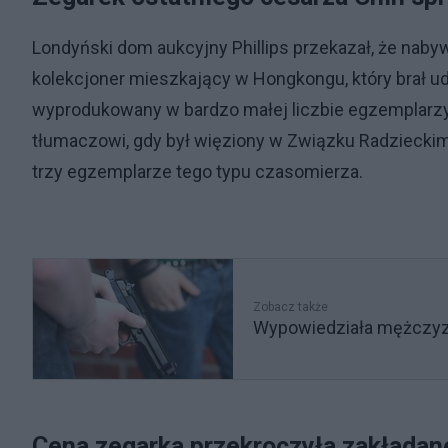
Londyński dom aukcyjny Phillips przekazał, że nab
kolekcjoner mieszkający w Hongkongu, który brał udz
wyprodukowany w bardzo małej liczbie egzemplarzy
tłumaczowi, gdy był więziony w Związku Radzieckim 
trzy egzemplarze tego typu czasomierza.
Zobacz także
Wypowiedziała mężczyzno
Cena zegarka przekroczyła zakładan