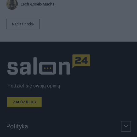
Lech -Losek- Mucha
Napisz notkę
Podziel się swoją opinią
ZAŁÓŻ BLOG
Polityka