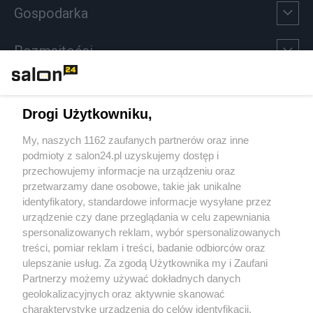
Gospodarka
Rozmaitości
Technologie
Drogi Użytkowniku,
Sport
My, naszych 1162 zaufanych partnerów oraz inne
podmioty z salon24.pl uzyskujemy dostęp i
Społeczeństwo
przechowujemy informacje na urządzeniu oraz
przetwarzamy dane osobowe, takie jak unikalne
Kultura
identyfikatory, standardowe informacje wysyłane przez
urządzenie czy dane przeglądania w celu zapewniania
spersonalizowanych reklam, wybór spersonalizowanych
treści, pomiar reklam i treści, badanie odbiorców oraz
ulepszanie usług. Za zgodą Użytkownika my i Zaufani
X
Facebook
Instagram
Youtube
Partnerzy możemy używać dokładnych danych
geolokalizacyjnych oraz aktywnie skanować
charakterystykę urządzenia do celów identyfikacji.