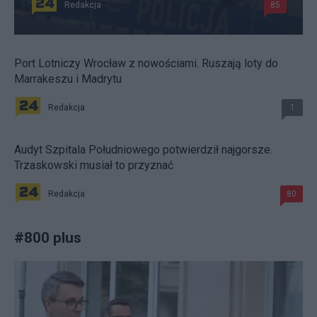
Redakcja
85
Port Lotniczy Wrocław z nowościami. Ruszają loty do
Marrakeszu i Madrytu
Redakcja
1
Audyt Szpitala Południowego potwierdził najgorsze.
Trzaskowski musiał to przyznać
Redakcja
80
#
800 plus