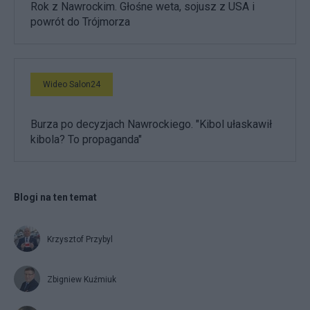
Rok z Nawrockim. Głośne weta, sojusz z USA i
powrót do Trójmorza
Wideo Salon24
Burza po decyzjach Nawrockiego. "Kibol ułaskawił
kibola? To propaganda"
Blogi na ten temat
Krzysztof Przybyl
Zbigniew Kuźmiuk