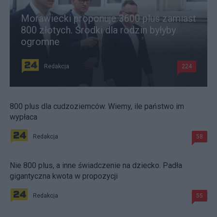
Morawiecki proponuje 3600 plus zamiast
800 złotych. Środki dla rodzin byłyby
ogromne
Redakcja
224
800 plus dla cudzoziemców. Wiemy, ile państwo im
wypłaca
Redakcja
58
Nie 800 plus, a inne świadczenie na dziecko. Padła
gigantyczna kwota w propozycji
Redakcja
55