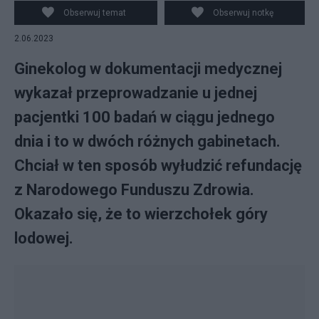
refundację z NFZ, fot. Canva
Obserwuj temat
Obserwuj notkę
2.06.2023
Ginekolog w dokumentacji medycznej
wykazał przeprowadzanie u jednej
pacjentki 100 badań w ciągu jednego
dnia i to w dwóch różnych gabinetach.
Chciał w ten sposób wyłudzić refundację
z Narodowego Funduszu Zdrowia.
Okazało się, że to wierzchołek góry
lodowej.