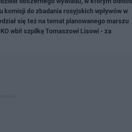
zielił obszernego wywiadu, w którym odniós
u komisji do zbadania rosyjskich wpływów w
edział się też na temat planowanego marszu
 KO wbił szpilkę Tomaszowi Lisowi - za