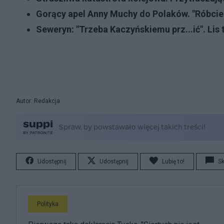
Gorący apel Anny Muchy do Polaków. "Róbcie 
Seweryn: "Trzeba Kaczyńskiemu prz...ić". Lis 
Autor: Redakcja
Udostępnij
Udostępnij
Lubię to!
S
Polityka