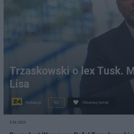
Trzaskowski o lex Tusk. 
Lisa
Redakcja
KO
Obserwuj temat
źródło zdjęcia: PAP/Piotr Nowak
3.06.2023