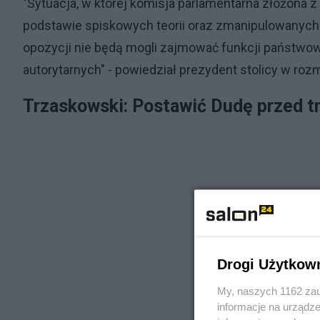
"Sytuacja, w której komisja parlamentarna złożona z
podstawie spiskowych teorii oraz zmanipulowanych
opozycji nie będą mogli zajmować funkcji państwo
autorytarnych" - powiedział prezydent stolicy w roz
Trzaskowski: Postawić Dudę przed 
Drogi Użytkow
My, naszych 1162 zau
informacje na urządze