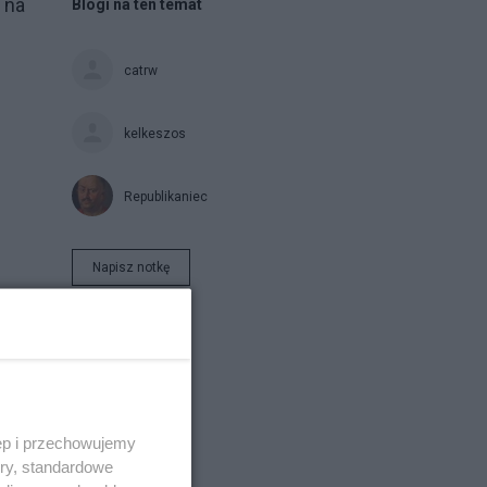
 na
Blogi na ten temat
catrw
kelkeszos
Republikaniec
Napisz notkę
ęp i przechowujemy
ory, standardowe