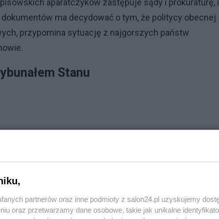
 pisowskich aparatczyków zastępuje sądy i prokuraturę, i
 dokumentów ma decydować o tym, że politycy obecnej
wych, przypomina sytuację z najgorszych państw
mowie.
trybunałem Stanu
niku,
fanych partnerów oraz inne podmioty z salon24.pl uzyskujemy dost
niu oraz przetwarzamy dane osobowe, takie jak unikalne identyfikat