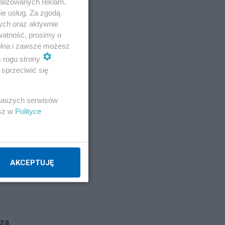
alizowanych reklam,
ie usług. Za zgodą
ych oraz aktywnie
watność, prosimy o
wolna i zawsze możesz
m rogu strony
.
sprzeciwić się
 naszych serwisów
esz w
Polityce
AKCEPTUJĘ
w
 za