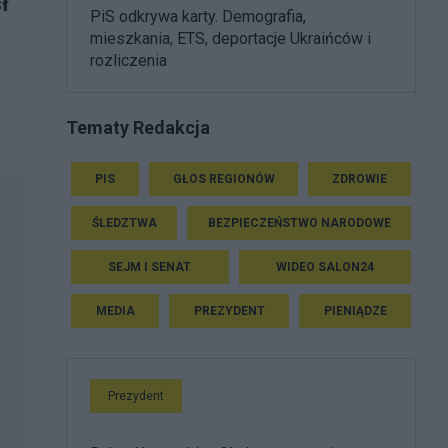
ł
PiS odkrywa karty. Demografia,
mieszkania, ETS, deportacje Ukraińców i
rozliczenia
Tematy Redakcja
PIS
GŁOS REGIONÓW
ZDROWIE
ŚLEDZTWA
BEZPIECZEŃSTWO NARODOWE
SEJM I SENAT
WIDEO SALON24
MEDIA
PREZYDENT
PIENIĄDZE
Prezydent