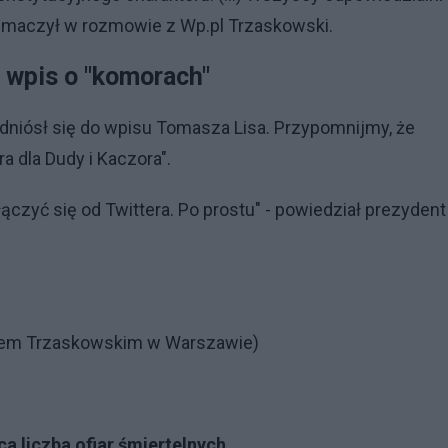
tłumaczył w rozmowie z Wp.pl Trzaskowski.
o wpis o "komorach"
dniósł się do wpisu Tomasza Lisa. Przypomnijmy, że
a dla Dudy i Kaczora".
czyć się od Twittera. Po prostu" - powiedział prezydent
fałem Trzaskowskim w Warszawie)
ca liczba ofiar śmiertelnych