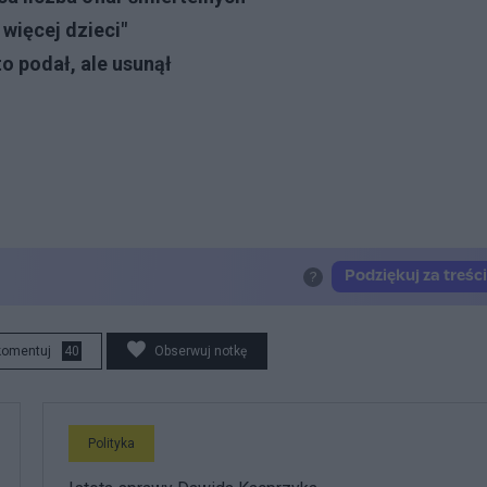
więcej dzieci"
to podał, ale usunął
komentuj
40
Obserwuj notkę
Polityka