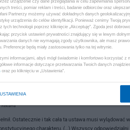
przez urządzenie czy dane przeglądania w celu zapewniania sperson
ych treści, pomiar reklam i treści, badanie odbiorców oraz ulepszan
fani Partnerzy możemy używać dokładnych danych geolokalizacyjn
tykę urządzenia do celów identyfikacji. Ponieważ cenimy Twoją pry
z tych technologii poprzez kliknięcie „Akceptuję”. Zgoda jest dobro
ikając przycisk ustawień prywatności znajdujący się w lewym dolny
etwarzania danych nie wymagają zgody użytkownika, ale masz prawo 
. Preferencje będą miały zastosowania tylko na tej witrynie.
szymi informacjami, abyś mógł świadomie i komfortowo korzystać z
gółowe informacje dotyczące przetwarzania Twoich danych znajdzi
s
oraz po kliknięciu w „Ustawienia”.
ę prezydenta Andrzeja Dudy, który bez wahania złożył
e przekonują słowa polityka, który zadeklarował
rzepisów, które zmienią sposób funkcjonowania komisji.
USTAWIENIA
Reklama
pełnił. Ostatecznie i tak cała ta ustawa musi wylądować 
nstytucyjnego charakteru. (...) Wszyscy odpowiedzialni