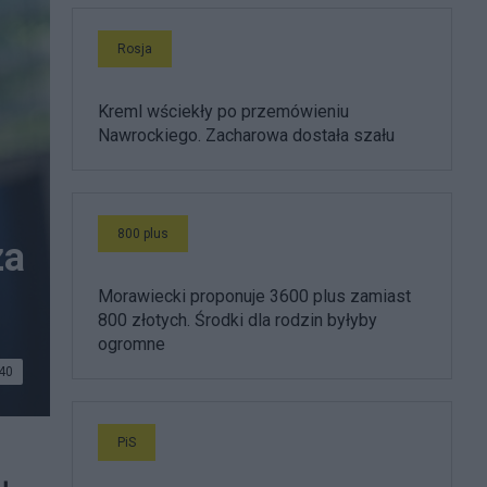
Rosja
Kreml wściekły po przemówieniu
Nawrockiego. Zacharowa dostała szału
800 plus
za
Morawiecki proponuje 3600 plus zamiast
800 złotych. Środki dla rodzin byłyby
ogromne
40
PiS